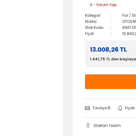
0 - Yorum Yap
Kategori
Far / S
Marka
OTOSA
Stok Kodu
8A61 1
Fiyat
10.840,
13.008,26 TL
1.441,75 TL den başlayan
Tavsiye Et
Fiyat
Stoktan Teslim