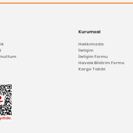
OTOSAN
OTOSAN
Arka Tampon Reflektörü 
pon Reflektörü Fiesta Sağ
Kurumsal
1.678,86 T
1.678,86 TL
ik
Hakkımızda
i
İletişim
 Unuttum
İletişim Formu
Havale Bildirim Formu
Kargo Takibi