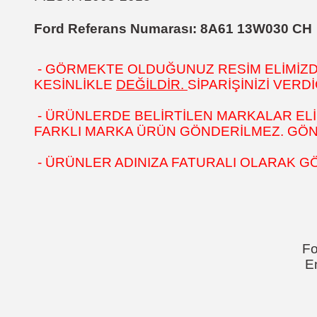
Ford Referans Numarası:
8A61 13W030 CH
- GÖRMEKTE OLDUĞUNUZ RESİM ELİMİZDEK
KESİNLİKLE
DEĞİLDİR.
SİPARİŞİNİZİ VER
- ÜRÜNLERDE BELİRTİLEN MARKALAR ELİ
FARKLI MARKA ÜRÜN GÖNDERİLMEZ. GÖNÜL
- ÜRÜNLER ADINIZA FATURALI OLARAK G
Fo
E