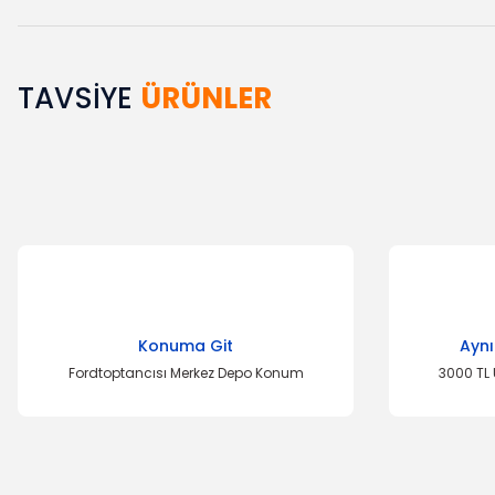
TAVSİYE
ÜRÜNLER
Bu ürünün fiyat bilgisi, resim, ürün açıklamalarında ve diğer k
Görüş ve önerileriniz için teşekkür ederiz.
Ürün resmi kalitesiz, bozuk veya görüntülenemiyor.
Ürün açıklamasında eksik bilgiler bulunuyor.
Ürün bilgilerinde hatalar bulunuyor.
Ürün fiyatı diğer sitelerden daha pahalı.
Bu ürüne benzer farklı alternatifler olmalı.
Konuma Git
Aynı
Fordtoptancısı Merkez Depo Konum
3000 TL 