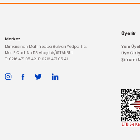
OTOSAN
Arka Tampon Reflektörü Fiesta Sağ
Arka Tam
Üyelik
Merkez
1.378,08 TL
Yeni Üyel
Mimarsinan Mah. Yedpa Bulvarı Yedpa Tic.
Mer. E Cad. No:118 Ataşehir/İSTANBUL
Üye Giriş
T: 0216 471 05 42
-
F: 0216 471 05 41
Şifremi