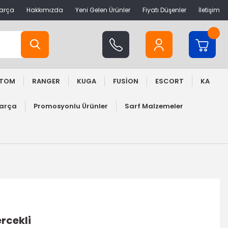
Parça
Hakkımızda
Yeni Gelen Ürünler
Fiyatı Düşenler
İletişim
STOM
RANGER
KUGA
FUSİON
ESCORT
KA
Parça
Promosyonlu Ürünler
Sarf Malzemeler
ercekli