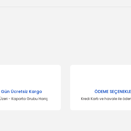
onularda yetersiz gördüğünüz noktaları öneri formunu kullanarak tarafımı
Bu ürüne ilk yorumu siz yapın!
Yorum Yaz
 Gün Ücretsiz Kargo
ÖDEME SEÇENEKLE
Üzeri - Kaporta Grubu Hariç
Kredi Kartı ve havale ile öd
Gönder