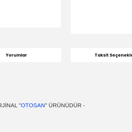
Yorumlar
Taksit Seçenekle
JİNAL "
OTOSAN
" ÜRÜNÜDÜR
-