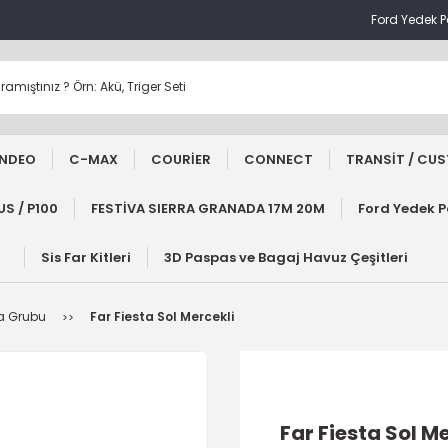
Ford Yedek 
NDEO
C-MAX
COURİER
CONNECT
TRANSİT / CU
S / P100
FESTİVA SIERRA GRANADA 17M 20M
Ford Yedek 
Sis Far Kitleri
3D Paspas ve Bagaj Havuz Çeşitleri
na Grubu
Far Fiesta Sol Mercekli
Far Fiesta Sol M