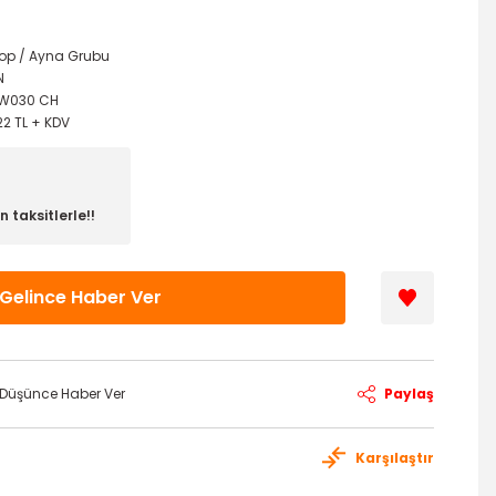
top / Ayna Grubu
N
3W030 CH
22 TL + KDV
 taksitlerle!!
Gelince Haber Ver
ı Düşünce Haber Ver
Paylaş
Karşılaştır