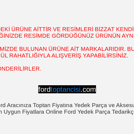
İ ÜRÜNE AİTTİR VE RESİMLERİ BİZZAT KENDİ
DİĞİNİZDE RESİMDE GÖRDÜĞÜNÜZ ÜRÜNÜN AYNI
MİZDE BULUNAN ÜRÜNE AİT MARKALARIDIR. BU
 RAHATLIĞIYLA ALIŞVERİŞ YAPABİLİRSİNİZ.
ÖNDERİLİRLER.
ford
toptancisi
.com
rd Aracınıza Toptan Fiyatına Yedek Parça ve Akses
n Uygun Fiyatlara Online Ford Yedek Parça Tedarikçi