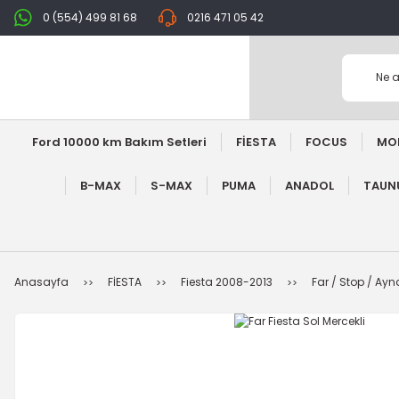
0 (554) 499 81 68
0216 471 05 42
Ford 10000 km Bakım Setleri
FİESTA
FOCUS
MO
B-MAX
S-MAX
PUMA
ANADOL
TAUNU
Anasayfa
FİESTA
Fiesta 2008-2013
Far / Stop / Ay