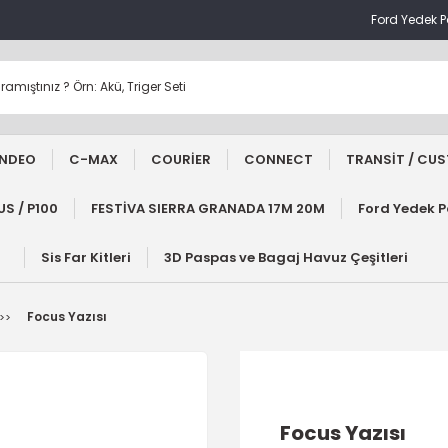
Ford Yedek 
NDEO
C-MAX
COURİER
CONNECT
TRANSİT / CU
S / P100
FESTİVA SIERRA GRANADA 17M 20M
Ford Yedek 
Sis Far Kitleri
3D Paspas ve Bagaj Havuz Çeşitleri
Focus Yazısı
Focus Yazısı