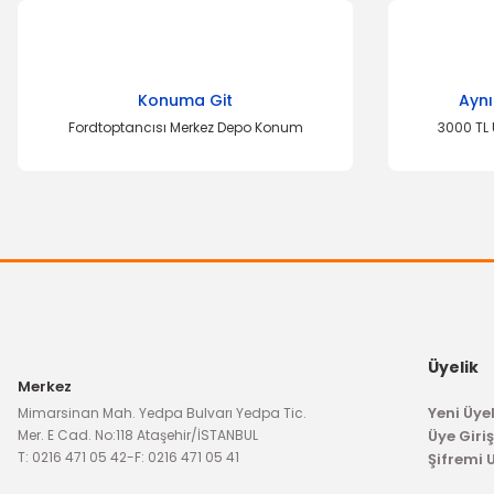
Görüş ve önerileriniz için teşekkür ederiz.
Ürün resmi kalitesiz, bozuk veya görüntülenemiyor.
Konuma Git
Aynı
Ürün açıklamasında eksik bilgiler bulunuyor.
Fordtoptancısı Merkez Depo Konum
3000 TL 
Ürün bilgilerinde hatalar bulunuyor.
Ürün fiyatı diğer sitelerden daha pahalı.
Bu ürüne benzer farklı alternatifler olmalı.
Üyelik
Merkez
Yeni Üyel
Mimarsinan Mah. Yedpa Bulvarı Yedpa Tic.
Mer. E Cad. No:118 Ataşehir/İSTANBUL
Üye Giriş
T: 0216 471 05 42
-
F: 0216 471 05 41
Şifremi