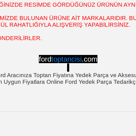
DİĞİNİZDE RESİMDE GÖRDÜĞÜNÜZ ÜRÜNÜN AYNI
MİZDE BULUNAN ÜRÜNE AİT MARKALARIDIR. BU
 RAHATLIĞIYLA ALIŞVERİŞ YAPABİLİRSİNİZ.
ÖNDERİLİRLER.
ford
toptancisi
.com
rd Aracınıza Toptan Fiyatına Yedek Parça ve Akses
n Uygun Fiyatlara Online Ford Yedek Parça Tedarikçi
onularda yetersiz gördüğünüz noktaları öneri formunu kullanarak tarafımı