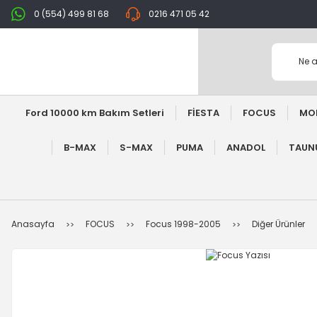
0 (554) 499 81 68
0216 471 05 42
Ford 10000 km Bakım Setleri
FİESTA
FOCUS
MO
B-MAX
S-MAX
PUMA
ANADOL
TAUNU
Anasayfa
FOCUS
Focus 1998-2005
Diğer Ürünler