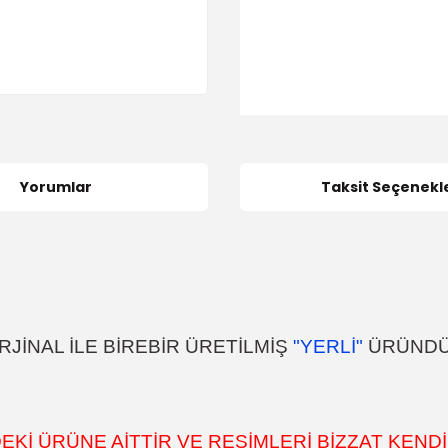
Yorumlar
Taksit Seçenekle
JİNAL İLE BİREBİR ÜRETİLMİŞ
"YERLİ"
ÜRÜND
İ ÜRÜNE AİTTİR VE RESİMLERİ BİZZAT KENDİ