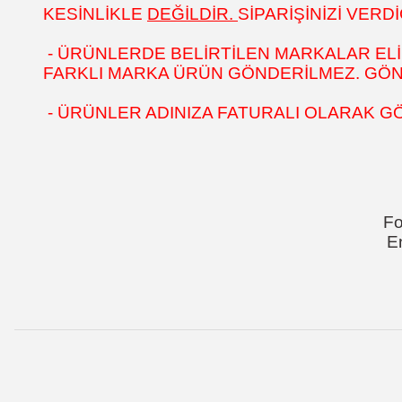
KESİNLİKLE
DEĞİLDİR.
SİPARİŞİNİZİ VER
- ÜRÜNLERDE BELİRTİLEN MARKALAR ELİ
FARKLI MARKA ÜRÜN GÖNDERİLMEZ. GÖNÜL
- ÜRÜNLER ADINIZA FATURALI OLARAK G
Fo
E
Bu ürünün fiyat bilgisi, resim, ürün açıklamalarında ve diğer k