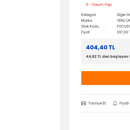
0 - Yorum Yap
Kategori
Diğer Ü
Marka
YERLİ Ü
Stok Kodu
FOCUS
Fiyat
337,00 
404,40 TL
44,82 TL den başlayan t
Tavsiye Et
Fiyat