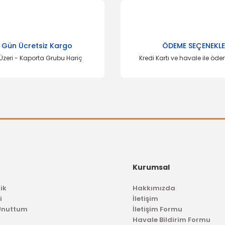
Bu ürüne ilk yorumu siz yapın!
Yorum Yaz
 Gün Ücretsiz Kargo
ÖDEME SEÇENEKLE
Üzeri - Kaporta Grubu Hariç
Kredi Kartı ve havale ile öd
Gönder
Kurumsal
ik
Hakkımızda
i
İletişim
 Unuttum
İletişim Formu
Havale Bildirim Formu