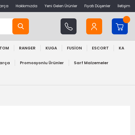
Parça
Hakkımızda
Yeni Gelen Ürünler
Fiyatı Düşenler
İletişim
STOM
RANGER
KUGA
FUSİON
ESCORT
KA
Parça
Promosyonlu Ürünler
Sarf Malzemeler