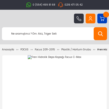
0 (554) 499 81 68
0216 471 05 42
Anasayfa
FOCUS
Focus 2011-2015
Plastik / Hortum Grubu
Fren Hid