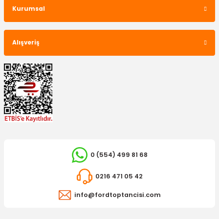
Kurumsal
1.216,91 TL
Alışveriş
TÜKENDİ
0 (554) 499 81 68
OTOSAN
OTOSAN
Arka Silecek Rölesi Escort Hb
Hava Filtresi Escort 1995-2001
0216 471 05 42
info@fordtoptancisi.com
2.013,52 TL
635,88 TL