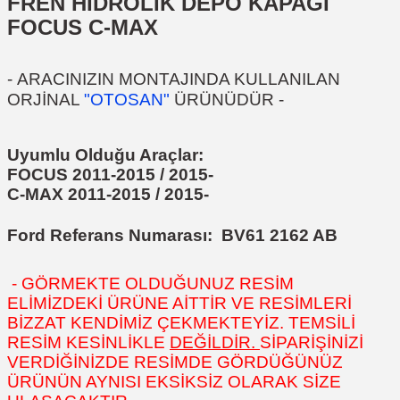
FREN HİDROLİK DEPO KAPAĞI
FOCUS C-MAX
-
ARACINIZIN MONTAJINDA KULLANILAN
ORJİNAL
"OTOSAN"
ÜRÜNÜDÜR
-
Uyumlu Olduğu Araçlar:
FOCUS 2011-2015 / 2015-
C-MAX 2011-2015 / 2015-
Ford Referans Numarası:
BV61 2162 AB
- GÖRMEKTE OLDUĞUNUZ RESİM
ELİMİZDEKİ ÜRÜNE AİTTİR VE RESİMLERİ
BİZZAT KENDİMİZ ÇEKMEKTEYİZ. TEMSİLİ
RESİM KESİNLİKLE
DEĞİLDİR.
SİPARİŞİNİZİ
VERDİĞİNİZDE RESİMDE GÖRDÜĞÜNÜZ
ÜRÜNÜN AYNISI EKSİKSİZ OLARAK SİZE