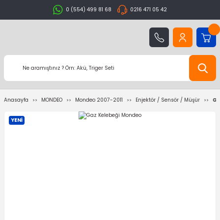
0 (554) 499 81 68
0216 471 05 42
Anasayfa
MONDEO
Mondeo 2007-2011
Enjektör / Sensör / Müşür
Ga
YENİ