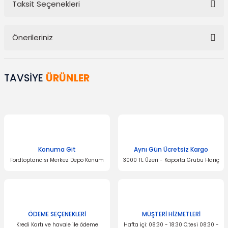
Taksit Seçenekleri
Bu ürüne ilk yorumu siz yapın!
Önerileriniz
Yorum Yaz
Bu ürünün fiyat bilgisi, resim, ürün açıklamalarında ve diğer
konularda yetersiz gördüğünüz noktaları öneri formunu kullanarak
TAVSİYE
ÜRÜNLER
tarafımıza iletebilirsiniz.
Görüş ve önerileriniz için teşekkür ederiz.
Ürün resmi kalitesiz, bozuk veya görüntülenemiyor.
Ürün açıklamasında eksik bilgiler bulunuyor.
Ürün bilgilerinde hatalar bulunuyor.
Konuma Git
Aynı Gün Ücretsiz Kargo
Fordtoptancısı Merkez Depo Konum
3000 TL Üzeri - Kaporta Grubu Hariç
Ürün fiyatı diğer sitelerden daha pahalı.
Bu ürüne benzer farklı alternatifler olmalı.
ÖDEME SEÇENEKLERİ
MÜŞTERİ HİZMETLERİ
Kredi Kartı ve havale ile ödeme
Hafta içi: 08:30 - 18:30 C.tesi 08:30 -