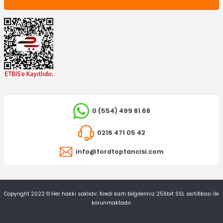
2.518,95 TL
0 (554) 499 81 68
YERLİ ÜRÜN
0216 471 05 42
OTOSAN
Polen Filtresi Mondeo
Yağ Filtresi Mondeo Tdci
info@fordtoptancisi.com
310,52 TL
297,41 TL
Copyright 2022 © Her hakkı saklıdır. Kredi kartı bilgileriniz 256bit SSL sertifikası ile
korunmaktadır.