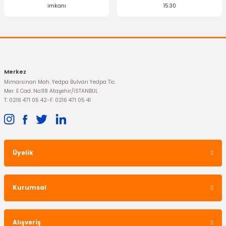
OTOSAN
imkanı
15:30
Eksantrik Üst Kapağı Mondeo 1.6 Tdci
Gönder
1.942,50 TL
Merkez
Mimarsinan Mah. Yedpa Bulvarı Yedpa Tic.
Mer. E Cad. No:118 Ataşehir/İSTANBUL
T: 0216 471 05 42
-
F: 0216 471 05 41
Üyelik
İTHAL ÜRÜN
Kaput Kilidi Mondeo
Kurumsal
812,21 TL
OTOSAN
Eksantrik Alt Kapağı Mondeo 1.6 Tdci
Alışveriş