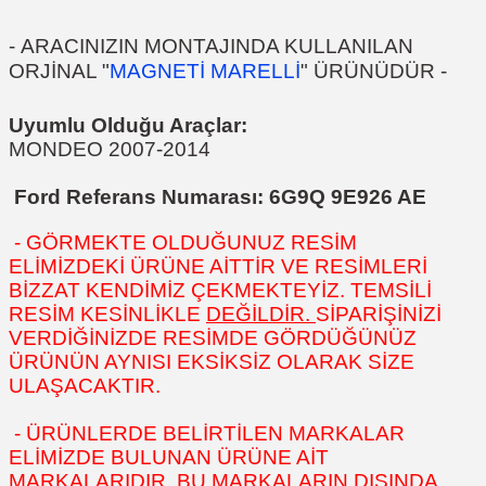
-
ARACINIZIN MONTAJINDA KULLANILAN
ORJİNAL "
MAGNETİ MARELLİ
" ÜRÜNÜDÜR
-
Uyumlu Olduğu Araçlar:
MONDEO 2007-2014
Ford Referans Numarası:
6G9Q 9E926 AE
- GÖRMEKTE OLDUĞUNUZ RESİM
ELİMİZDEKİ ÜRÜNE AİTTİR VE RESİMLERİ
BİZZAT KENDİMİZ ÇEKMEKTEYİZ. TEMSİLİ
RESİM KESİNLİKLE
DEĞİLDİR.
SİPARİŞİNİZİ
VERDİĞİNİZDE RESİMDE GÖRDÜĞÜNÜZ
ÜRÜNÜN AYNISI EKSİKSİZ OLARAK SİZE
ULAŞACAKTIR.
- ÜRÜNLERDE BELİRTİLEN MARKALAR
ELİMİZDE BULUNAN ÜRÜNE AİT
MARKALARIDIR. BU MARKALARIN DIŞINDA