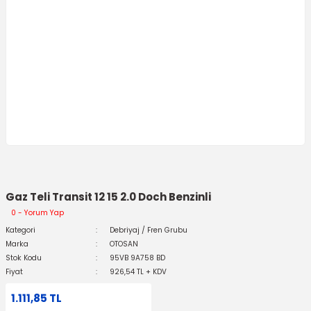
Gaz Teli Transit 12 15 2.0 Doch Benzinli
0 - Yorum Yap
Kategori
Debriyaj / Fren Grubu
Marka
OTOSAN
Stok Kodu
95VB 9A758 BD
Fiyat
926,54 TL + KDV
1.111,85 TL