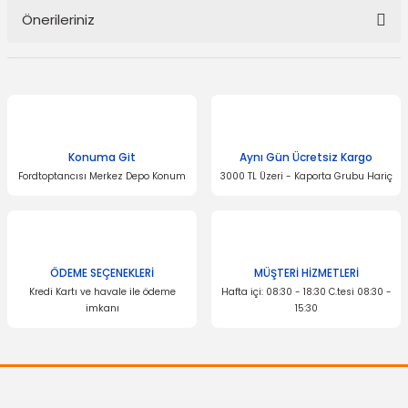
Önerileriniz
Yorum Yaz
Bu ürünün fiyat bilgisi, resim, ürün açıklamalarında ve diğer
konularda yetersiz gördüğünüz noktaları öneri formunu kullanarak
tarafımıza iletebilirsiniz.
Görüş ve önerileriniz için teşekkür ederiz.
Konuma Git
Aynı Gün Ücretsiz Kargo
Ürün resmi kalitesiz, bozuk veya görüntülenemiyor.
Fordtoptancısı Merkez Depo Konum
3000 TL Üzeri - Kaporta Grubu Hariç
Ürün açıklamasında eksik bilgiler bulunuyor.
Ürün bilgilerinde hatalar bulunuyor.
Ürün fiyatı diğer sitelerden daha pahalı.
Bu ürüne benzer farklı alternatifler olmalı.
ÖDEME SEÇENEKLERİ
MÜŞTERİ HİZMETLERİ
Kredi Kartı ve havale ile ödeme
Hafta içi: 08:30 - 18:30 C.tesi 08:30 -
imkanı
15:30
Gönder