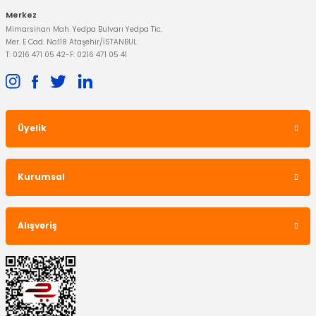
Merkez
Mimarsinan Mah. Yedpa Bulvarı Yedpa Tic.
Mer. E Cad. No:118 Ataşehir/İSTANBUL
T: 0216 471 05 42
-
F: 0216 471 05 41
Üyelik
Kurumsal
Alışveriş