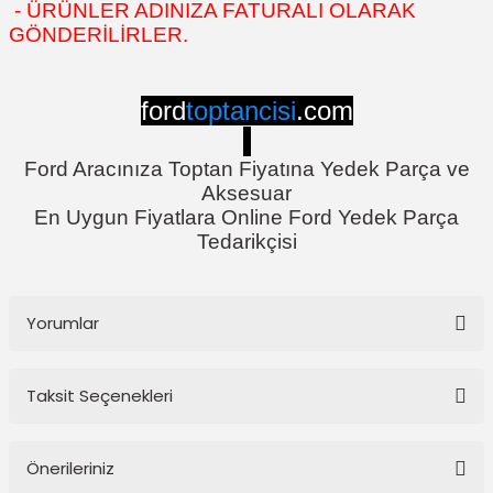
- ÜRÜNLER ADINIZA FATURALI OLARAK
GÖNDERİLİRLER.
ford
toptancisi
.com
Ford Aracınıza Toptan Fiyatına Yedek Parça ve
Aksesuar
En Uygun Fiyatlara Online Ford Yedek Parça
Tedarikçisi
Yorumlar
Taksit Seçenekleri
Bu ürüne ilk yorumu siz yapın!
Önerileriniz
Yorum Yaz