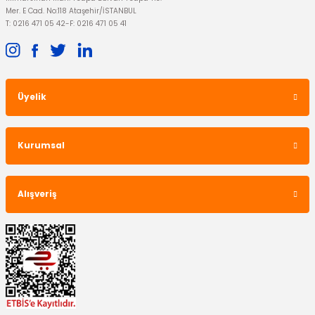
Mer. E Cad. No:118 Ataşehir/İSTANBUL
T: 0216 471 05 42
-
F: 0216 471 05 41
Üyelik
Kurumsal
Alışveriş