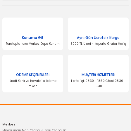
Bu ürünün fiyat bilgisi, resim, ürün açıklamalarında ve diğer
konularda yetersiz gördüğünüz noktaları öneri formunu kullanarak
tarafımıza iletebilirsiniz.
Görüş ve önerileriniz için teşekkür ederiz.
Konuma Git
Aynı Gün Ücretsiz Kargo
Ürün resmi kalitesiz, bozuk veya görüntülenemiyor.
Fordtoptancısı Merkez Depo Konum
3000 TL Üzeri - Kaporta Grubu Hariç
Ürün açıklamasında eksik bilgiler bulunuyor.
Ürün bilgilerinde hatalar bulunuyor.
Ürün fiyatı diğer sitelerden daha pahalı.
Bu ürüne benzer farklı alternatifler olmalı.
ÖDEME SEÇENEKLERİ
MÜŞTERİ HİZMETLERİ
Kredi Kartı ve havale ile ödeme
Hafta içi: 08:30 - 18:30 C.tesi 08:30 -
imkanı
15:30
Gönder
Merkez
Mimarsinan Mah. Yedpa Bulvarı Yedpa Tic.