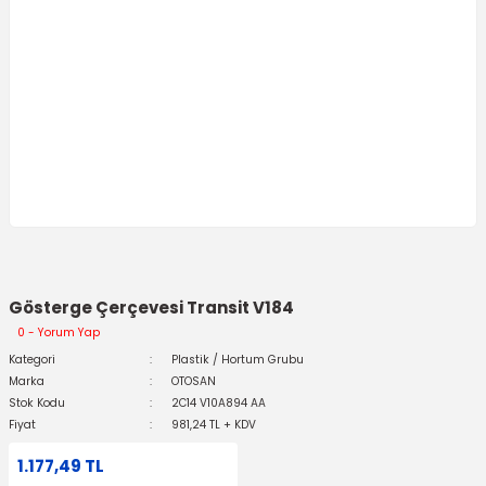
Gösterge Çerçevesi Transit V184
0 - Yorum Yap
Kategori
Plastik / Hortum Grubu
Marka
OTOSAN
Stok Kodu
2C14 V10A894 AA
Fiyat
981,24 TL + KDV
1.177,49 TL