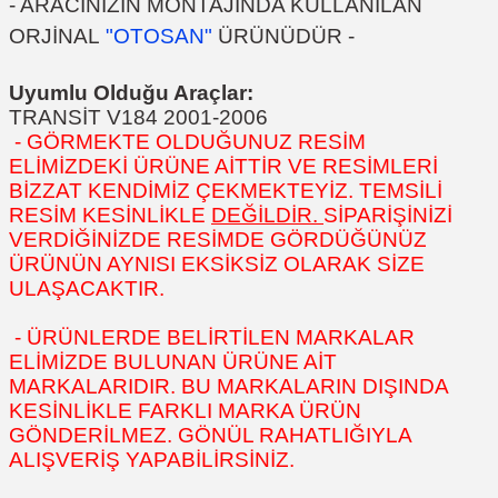
- ARACINIZIN MONTAJINDA KULLANILAN
ORJİNAL
"OTOSAN"
ÜRÜNÜDÜR -
Uyumlu Olduğu Araçlar:
TRANSİT V184 2001-2006
- GÖRMEKTE OLDUĞUNUZ RESİM
ELİMİZDEKİ ÜRÜNE AİTTİR VE RESİMLERİ
BİZZAT KENDİMİZ ÇEKMEKTEYİZ. TEMSİLİ
RESİM KESİNLİKLE
DEĞİLDİR.
SİPARİŞİNİZİ
VERDİĞİNİZDE RESİMDE GÖRDÜĞÜNÜZ
ÜRÜNÜN AYNISI EKSİKSİZ OLARAK SİZE
ULAŞACAKTIR.
- ÜRÜNLERDE BELİRTİLEN MARKALAR
ELİMİZDE BULUNAN ÜRÜNE AİT
MARKALARIDIR. BU MARKALARIN DIŞINDA
KESİNLİKLE FARKLI MARKA ÜRÜN
GÖNDERİLMEZ. GÖNÜL RAHATLIĞIYLA
ALIŞVERİŞ YAPABİLİRSİNİZ.