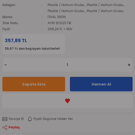
Kategori
Plastik / Hortum Grubu
,
Plastik / Hortum Grubu
,
Plastik / Hortum Grubu
,
Plastik / Hortum Grubu
Marka
İTHAL ÜRÜN
Stok Kodu
AV61 9C623 CB
Fiyat
298,24 TL + KDV
357,89 TL
39,67 TL den başlayan taksitlerle!!
Sepete Ekle
Hemen Al
Tavsiye Et
Fiyatı Düşünce Haber Ver
Paylaş