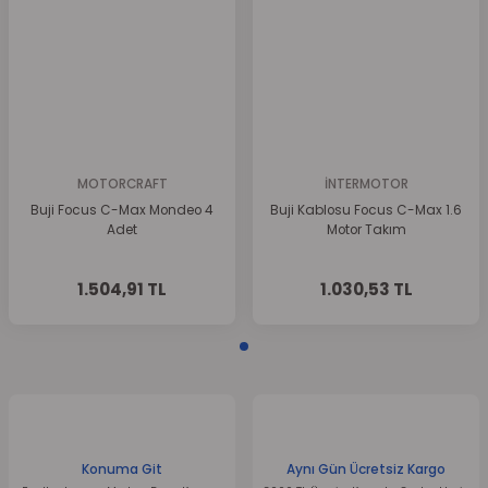
Ürün açıklamasında eksik bilgiler bulunuyor.
Ürün bilgilerinde hatalar bulunuyor.
Ürün fiyatı diğer sitelerden daha pahalı.
Bu ürüne benzer farklı alternatifler olmalı.
MOTORCRAFT
İNTERMOTOR
Buji Focus C-Max Mondeo 4
Buji Kablosu Focus C-Max 1.6
Adet
Motor Takım
Gönder
1.504,91 TL
1.030,53 TL
Konuma Git
Aynı Gün Ücretsiz Kargo