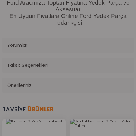
Ford Aracınıza Toptan Fiyatına Yedek Parça ve
Aksesuar
En Uygun Fiyatlara Online Ford Yedek Parça
Tedarikçisi
Yorumlar
Taksit Seçenekleri
Bu ürüne ilk yorumu siz yapın!
Önerileriniz
Yorum Yaz
Bu ürünün fiyat bilgisi, resim, ürün açıklamalarında ve diğer
konularda yetersiz gördüğünüz noktaları öneri formunu kullanarak
TAVSİYE
ÜRÜNLER
tarafımıza iletebilirsiniz.
Görüş ve önerileriniz için teşekkür ederiz.
Ürün resmi kalitesiz, bozuk veya görüntülenemiyor.