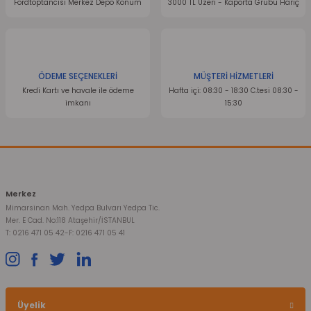
Fordtoptancısı Merkez Depo Konum
3000 TL Üzeri - Kaporta Grubu Hariç
ÖDEME SEÇENEKLERİ
MÜŞTERİ HİZMETLERİ
Kredi Kartı ve havale ile ödeme
Hafta içi: 08:30 - 18:30 C.tesi 08:30 -
imkanı
15:30
Merkez
Mimarsinan Mah. Yedpa Bulvarı Yedpa Tic.
Mer. E Cad. No:118 Ataşehir/İSTANBUL
T: 0216 471 05 42
-
F: 0216 471 05 41
Üyelik