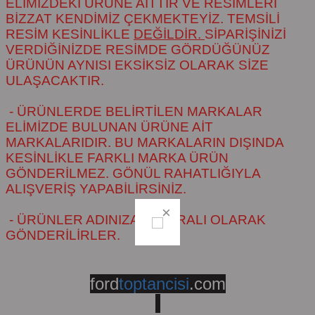
ELİMİZDEKİ ÜRÜNE AİTTİR VE RESİMLERİ
BİZZAT KENDİMİZ ÇEKMEKTEYİZ. TEMSİLİ
RESİM KESİNLİKLE
DEĞİLDİR.
SİPARİŞİNİZİ
VERDİĞİNİZDE RESİMDE GÖRDÜĞÜNÜZ
ÜRÜNÜN AYNISI EKSİKSİZ OLARAK SİZE
ULAŞACAKTIR.
- ÜRÜNLERDE BELİRTİLEN MARKALAR
ELİMİZDE BULUNAN ÜRÜNE AİT
MARKALARIDIR. BU MARKALARIN DIŞINDA
KESİNLİKLE FARKLI MARKA ÜRÜN
GÖNDERİLMEZ. GÖNÜL RAHATLIĞIYLA
ALIŞVERİŞ YAPABİLİRSİNİZ.
- ÜRÜNLER ADINIZA FATURALI OLARAK
GÖNDERİLİRLER.
ford
toptancisi
.com