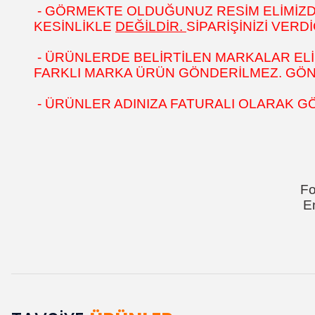
- GÖRMEKTE OLDUĞUNUZ RESİM ELİMİZDEK
KESİNLİKLE
DEĞİLDİR.
SİPARİŞİNİZİ VER
- ÜRÜNLERDE BELİRTİLEN MARKALAR ELİ
FARKLI MARKA ÜRÜN GÖNDERİLMEZ. GÖNÜL
- ÜRÜNLER ADINIZA FATURALI OLARAK G
Fo
E