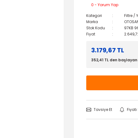
0 - Yorum Yap
Kategori
Filtre 
Marka
OTOSA
Stok Kodu
97KB 9
Fiyat
2.649,7
3.179,67 TL
352,41 TL den başlayan t
Tavsiye Et
Fiyat