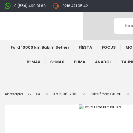
0 (554) 499 81 68
0216 471 05 42
Ford 10000 km Bakım Setleri
FİESTA
FOCUS
MO
B-MAX
S-MAX
PUMA
ANADOL
TAUNU
Anasayfa
KA
Ka 1996-2001
Filtre / Yağ Grubu