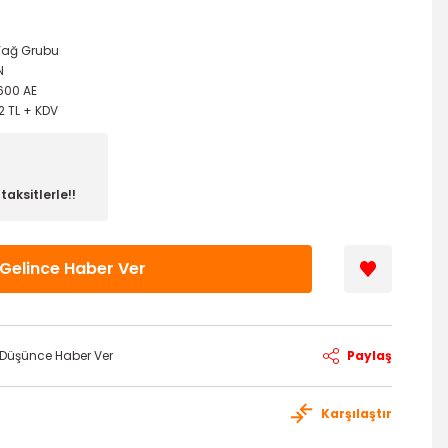
/ Yağ Grubu
N
600 AE
2 TL + KDV
aksitlerle!!
Gelince Haber Ver
ı Düşünce Haber Ver
Paylaş
Karşılaştır