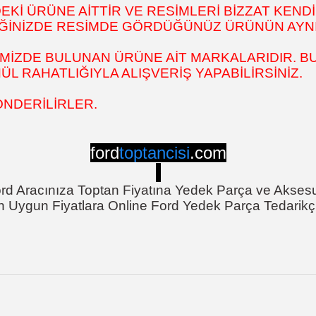
İ ÜRÜNE AİTTİR VE RESİMLERİ BİZZAT KENDİ
DİĞİNİZDE RESİMDE GÖRDÜĞÜNÜZ ÜRÜNÜN AYNI
MİZDE BULUNAN ÜRÜNE AİT MARKALARIDIR. BU
 RAHATLIĞIYLA ALIŞVERİŞ YAPABİLİRSİNİZ.
ÖNDERİLİRLER.
ford
toptancisi
.com
rd Aracınıza Toptan Fiyatına Yedek Parça ve Akses
n Uygun Fiyatlara Online Ford Yedek Parça Tedarikçi