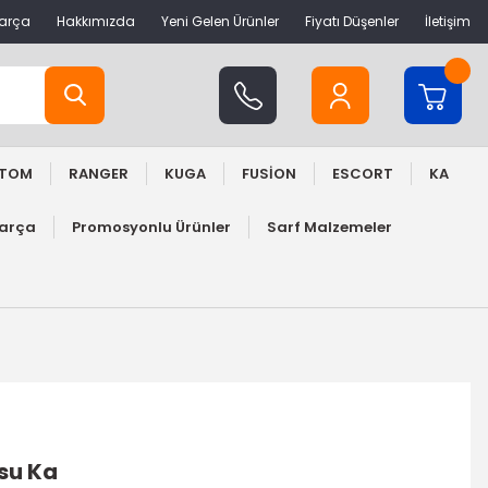
Parça
Hakkımızda
Yeni Gelen Ürünler
Fiyatı Düşenler
İletişim
STOM
RANGER
KUGA
FUSİON
ESCORT
KA
Parça
Promosyonlu Ürünler
Sarf Malzemeler
usu Ka