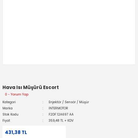
Hava Isı Müşürü Escort
0 - Yorum Yap
Kategori
Enjektör / Sensör / Müşür
Marka
İNTERMOTOR
Stok Kodu
F2DF 12A697 AA
Fiyat
359,48 TL + KDV
431,38 TL