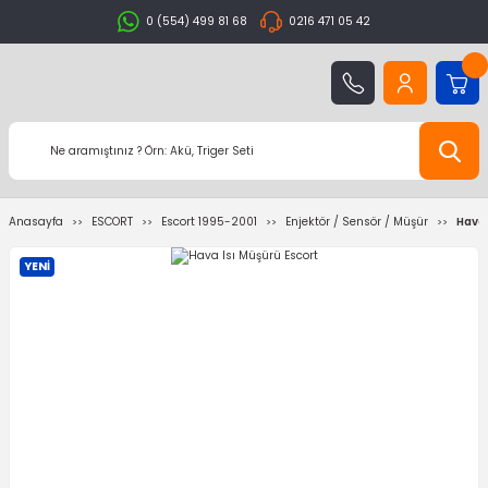
0 (554) 499 81 68
0216 471 05 42
Anasayfa
ESCORT
Escort 1995-2001
Enjektör / Sensör / Müşür
Hava 
YENİ