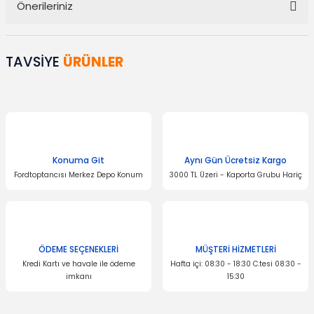
Önerileriniz
Yorum Yaz
Bu ürünün fiyat bilgisi, resim, ürün açıklamalarında ve diğer
konularda yetersiz gördüğünüz noktaları öneri formunu kullanarak
TAVSİYE
ÜRÜNLER
tarafımıza iletebilirsiniz.
Görüş ve önerileriniz için teşekkür ederiz.
Ürün resmi kalitesiz, bozuk veya görüntülenemiyor.
Ürün açıklamasında eksik bilgiler bulunuyor.
Ürün bilgilerinde hatalar bulunuyor.
Konuma Git
Aynı Gün Ücretsiz Kargo
Fordtoptancısı Merkez Depo Konum
3000 TL Üzeri - Kaporta Grubu Hariç
Ürün fiyatı diğer sitelerden daha pahalı.
Bu ürüne benzer farklı alternatifler olmalı.
ÖDEME SEÇENEKLERİ
MÜŞTERİ HİZMETLERİ
Kredi Kartı ve havale ile ödeme
Hafta içi: 08:30 - 18:30 C.tesi 08:30 -
imkanı
15:30
Gönder