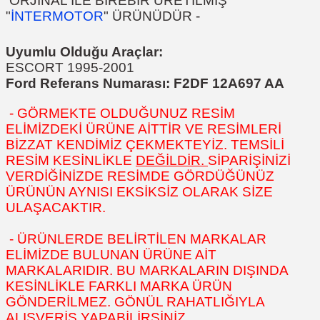
ORJİNAL İLE BİREBİR ÜRETİLMİŞ
"
İNTERMOTOR
" ÜRÜNÜDÜR
-
Uyumlu Olduğu Araçlar:
ESCORT 1995-2001
Ford Referans Numarası:
F2DF 12A697 AA
- GÖRMEKTE OLDUĞUNUZ RESİM
ELİMİZDEKİ ÜRÜNE AİTTİR VE RESİMLERİ
BİZZAT KENDİMİZ ÇEKMEKTEYİZ. TEMSİLİ
RESİM KESİNLİKLE
DEĞİLDİR.
SİPARİŞİNİZİ
VERDİĞİNİZDE RESİMDE GÖRDÜĞÜNÜZ
ÜRÜNÜN AYNISI EKSİKSİZ OLARAK SİZE
ULAŞACAKTIR.
- ÜRÜNLERDE BELİRTİLEN MARKALAR
ELİMİZDE BULUNAN ÜRÜNE AİT
MARKALARIDIR. BU MARKALARIN DIŞINDA
KESİNLİKLE FARKLI MARKA ÜRÜN
GÖNDERİLMEZ. GÖNÜL RAHATLIĞIYLA
ALIŞVERİŞ YAPABİLİRSİNİZ.