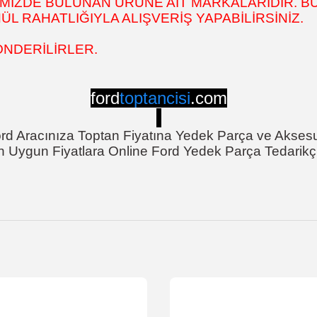
MİZDE BULUNAN ÜRÜNE AİT MARKALARIDIR. BU
 RAHATLIĞIYLA ALIŞVERİŞ YAPABİLİRSİNİZ.
ÖNDERİLİRLER.
ford
toptancisi
.com
rd Aracınıza Toptan Fiyatına Yedek Parça ve Akses
n Uygun Fiyatlara Online Ford Yedek Parça Tedarikçi
onularda yetersiz gördüğünüz noktaları öneri formunu kullanarak tarafımı
Bu ürüne ilk yorumu siz yapın!