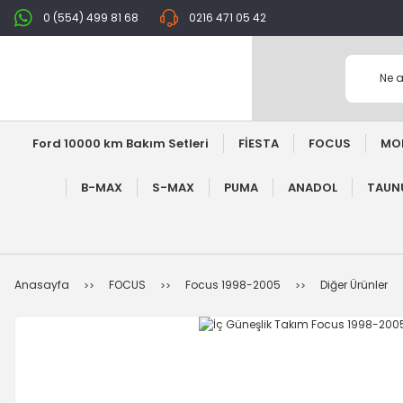
0 (554) 499 81 68
0216 471 05 42
Ford 10000 km Bakım Setleri
FİESTA
FOCUS
MO
B-MAX
S-MAX
PUMA
ANADOL
TAUNU
Anasayfa
FOCUS
Focus 1998-2005
Diğer Ürünler