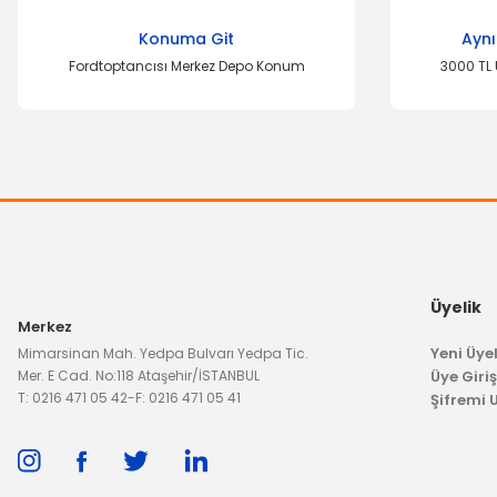
Ürün resmi kalitesiz, bozuk veya görüntülenemiyor.
Konuma Git
Aynı
Ürün açıklamasında eksik bilgiler bulunuyor.
Fordtoptancısı Merkez Depo Konum
3000 TL 
Ürün bilgilerinde hatalar bulunuyor.
Ürün fiyatı diğer sitelerden daha pahalı.
Bu ürüne benzer farklı alternatifler olmalı.
Üyelik
Merkez
Yeni Üyel
Mimarsinan Mah. Yedpa Bulvarı Yedpa Tic.
Mer. E Cad. No:118 Ataşehir/İSTANBUL
Üye Giriş
T: 0216 471 05 42
-
F: 0216 471 05 41
Şifremi