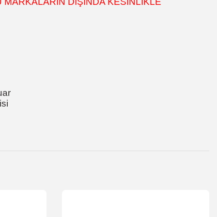
 MARKALARIN DIŞINDA KESİNLİKLE
uar
si
za iletebilirsiniz.