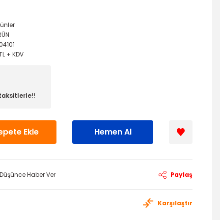
rünler
RÜN
04101
TL + KDV
aksitlerle!!
epete Ekle
Hemen Al
ı Düşünce Haber Ver
Paylaş
Karşılaştır