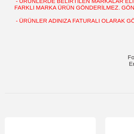
- ÜRÜNLERDE BELİRTİLEN MARKALAR ELİ
FARKLI MARKA ÜRÜN GÖNDERİLMEZ. GÖNÜL
- ÜRÜNLER ADINIZA FATURALI OLARAK G
Fo
E
Bu ürünün fiyat bilgisi, resim, ürün açıklamalarında ve diğer k
Görüş ve önerileriniz için teşekkür ederiz.