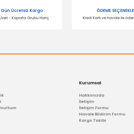
Yorum Yaz
 Gün Ücretsiz Kargo
ÖDEME SEÇENEKLE
Üzeri - Kaporta Grubu Hariç
Kredi Kartı ve havale ile öd
Gönder
Kurumsal
ik
Hakkımızda
i
İletişim
 Unuttum
İletişim Formu
Havale Bildirim Formu
Kargo Takibi