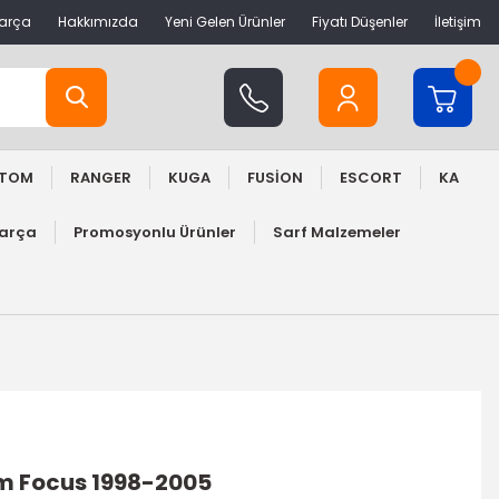
Parça
Hakkımızda
Yeni Gelen Ürünler
Fiyatı Düşenler
İletişim
STOM
RANGER
KUGA
FUSİON
ESCORT
KA
Parça
Promosyonlu Ürünler
Sarf Malzemeler
ım Focus 1998-2005