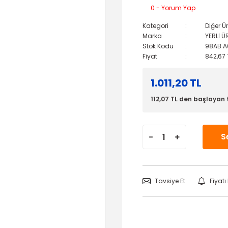
0 - Yorum Yap
Kategori
Diğer Ü
Marka
YERLİ Ü
Stok Kodu
98AB A
Fiyat
842,67 
1.011,20 TL
112,07 TL den başlayan t
S
Tavsiye Et
Fiyat