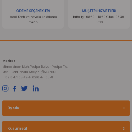
ÖDEME SEÇENEKLERİ
MÜŞTERİ HİZMETLERİ
Kredi Kartı ve havale ile ödeme
Hafta içi: 08:30 - 18:30 C.tesi 08:30 -
imkanı
15:30
Merkez
Mimarsinan Mah. Yedpa Bulvarı Yedpa Tic.
Mer. E Cad. No:118 Ataşehir/İSTANBUL
T: 0216 471 05 42
-
F: 0216 471 05 41
Üyelik
Kurumsal