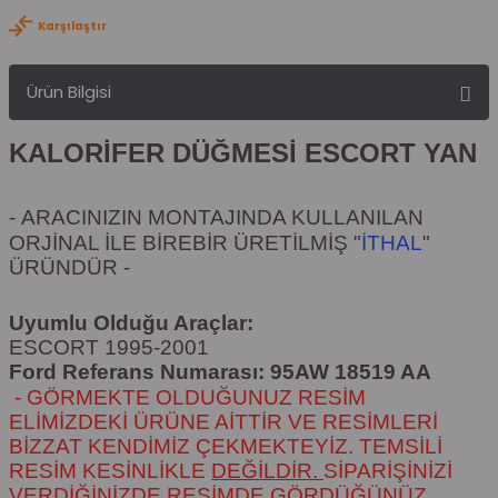
Karşılaştır
Ürün Bilgisi
KALORİFER DÜĞMESİ ESCORT YAN
-
ARACINIZIN MONTAJINDA KULLANILAN
ORJİNAL İLE BİREBİR ÜRETİLMİŞ "
İTHAL
"
ÜRÜNDÜR
-
Uyumlu Olduğu Araçlar:
ESCORT 1995-2001
Ford Referans Numarası: 95AW 18519 AA
- GÖRMEKTE OLDUĞUNUZ RESİM
ELİMİZDEKİ ÜRÜNE AİTTİR VE RESİMLERİ
BİZZAT KENDİMİZ ÇEKMEKTEYİZ. TEMSİLİ
RESİM KESİNLİKLE
DEĞİLDİR.
SİPARİŞİNİZİ
VERDİĞİNİZDE RESİMDE GÖRDÜĞÜNÜZ