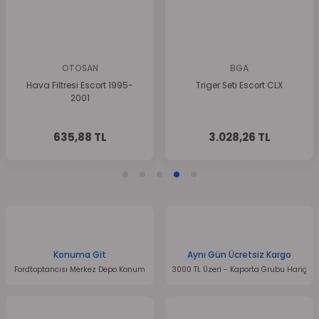
Ürün fiyatı diğer sitelerden daha pahalı.
Bu ürüne benzer farklı alternatifler olmalı.
OTOSAN
BGA
Hava Filtresi Escort 1995-
Triger Seti Escort CLX
2001
Gönder
635,88 TL
3.028,26 TL
Konuma Git
Aynı Gün Ücretsiz Kargo
Fordtoptancısı Merkez Depo Konum
3000 TL Üzeri - Kaporta Grubu Hariç