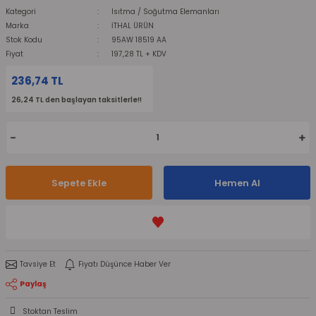
Kategori
Isıtma / Soğutma Elemanları
Marka
İTHAL ÜRÜN
Stok Kodu
95AW 18519 AA
Fiyat
197,28 TL + KDV
236,74 TL
26,24 TL den başlayan taksitlerle!!
Sepete Ekle
Hemen Al
Tavsiye Et
Fiyatı Düşünce Haber Ver
Paylaş
Stoktan Teslim