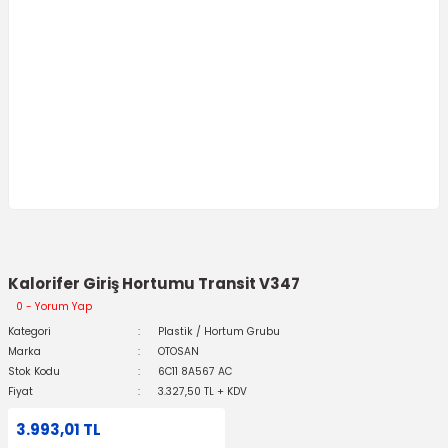
Kalorifer Giriş Hortumu Transit V347
0 - Yorum Yap
Kategori
Plastik / Hortum Grubu
Marka
OTOSAN
Stok Kodu
6C11 8A567 AC
Fiyat
3.327,50 TL + KDV
3.993,01 TL