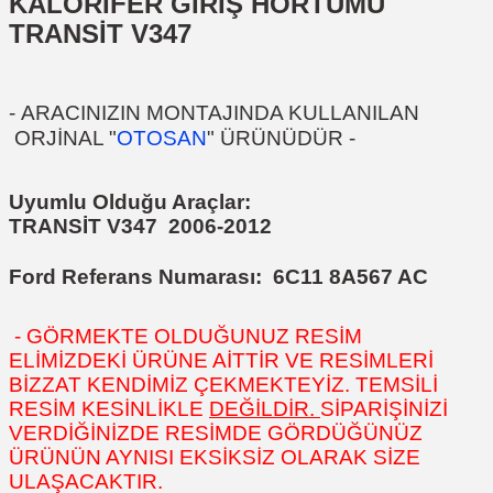
KALORİFER GİRİŞ HORTUMU
TRANSİT V347
-
ARACINIZIN MONTAJINDA KULLANILAN
ORJİNAL "
OTOSAN
" ÜRÜNÜDÜR
-
Uyumlu Olduğu Araçlar:
TRANSİT V347 2006-2012
Ford Referans Numarası:
6C11 8A567 AC
- GÖRMEKTE OLDUĞUNUZ RESİM
ELİMİZDEKİ ÜRÜNE AİTTİR VE RESİMLERİ
BİZZAT KENDİMİZ ÇEKMEKTEYİZ. TEMSİLİ
RESİM KESİNLİKLE
DEĞİLDİR.
SİPARİŞİNİZİ
VERDİĞİNİZDE RESİMDE GÖRDÜĞÜNÜZ
ÜRÜNÜN AYNISI EKSİKSİZ OLARAK SİZE
ULAŞACAKTIR.