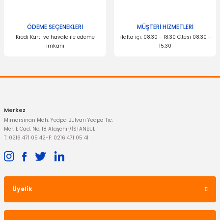
İTHAL ÜRÜN
Rot Mili Transit V347 Sağ
ÖDEME SEÇENEKLERİ
MÜŞTERİ HİZMETLERİ
Kredi Kartı ve havale ile ödeme
Hafta içi: 08:30 - 18:30 C.tesi 08:30 -
imkanı
15:30
437,42 TL
Gönder
Merkez
Mimarsinan Mah. Yedpa Bulvarı Yedpa Tic.
Mer. E Cad. No:118 Ataşehir/İSTANBUL
T: 0216 471 05 42
-
F: 0216 471 05 41
Üyelik
İTHAL ÜRÜN