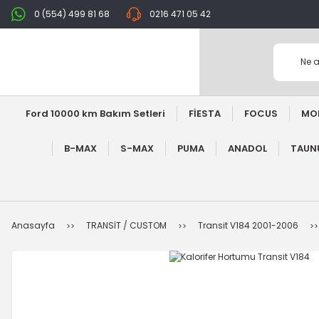
0 (554) 499 81 68
0216 471 05 42
Ford 10000 km Bakım Setleri
FİESTA
FOCUS
MO
B-MAX
S-MAX
PUMA
ANADOL
TAUNU
Anasayfa
TRANSİT / CUSTOM
Transit V184 2001-2006