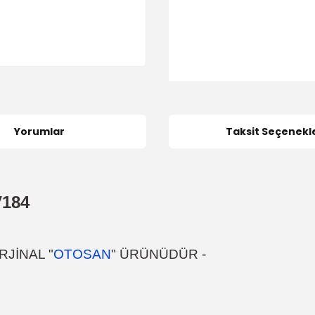
Yorumlar
Taksit Seçenekle
184
JİNAL "
OTOSAN
" ÜRÜNÜDÜR
-