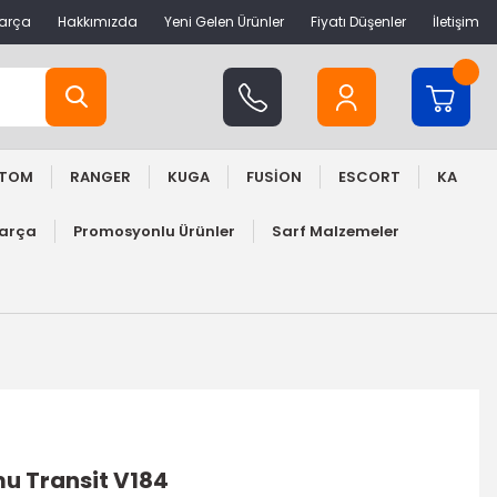
Parça
Hakkımızda
Yeni Gelen Ürünler
Fiyatı Düşenler
İletişim
STOM
RANGER
KUGA
FUSİON
ESCORT
KA
Parça
Promosyonlu Ürünler
Sarf Malzemeler
mu Transit V184