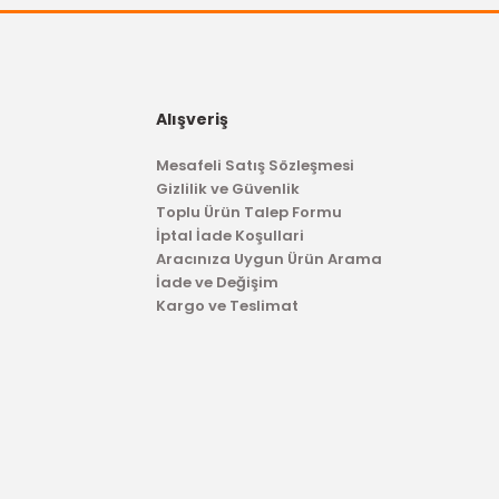
OTOSAN
Alışveriş
Ön Fren Balatası Transit V184 Önden Çeker
Mesafeli Satış Sözleşmesi
Gizlilik ve Güvenlik
2.811,09 TL
Toplu Ürün Talep Formu
İptal İade Koşullari
Aracınıza Uygun Ürün Arama
İade ve Değişim
Kargo ve Teslimat
TÜKENDİ