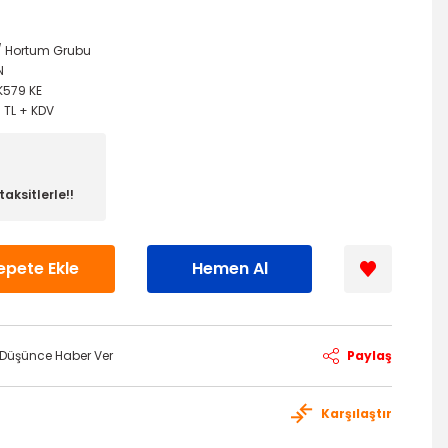
 / Hortum Grubu
N
K579 KE
3 TL + KDV
aksitlerle!!
epete Ekle
Hemen Al
ı Düşünce Haber Ver
Paylaş
Karşılaştır