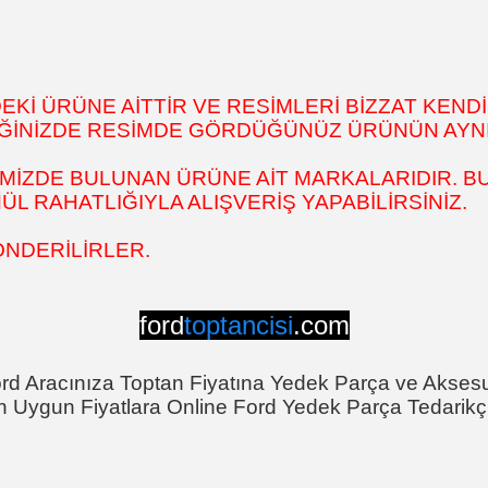
İ ÜRÜNE AİTTİR VE RESİMLERİ BİZZAT KENDİ
DİĞİNİZDE RESİMDE GÖRDÜĞÜNÜZ ÜRÜNÜN AYNI
MİZDE BULUNAN ÜRÜNE AİT MARKALARIDIR. BU
 RAHATLIĞIYLA ALIŞVERİŞ YAPABİLİRSİNİZ.
ÖNDERİLİRLER.
ford
toptancisi
.com
rd Aracınıza Toptan Fiyatına Yedek Parça ve Akses
n Uygun Fiyatlara Online Ford Yedek Parça Tedarikçi