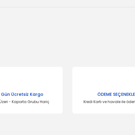
onularda yetersiz gördüğünüz noktaları öneri formunu kullanarak tarafımı
Bu ürüne ilk yorumu siz yapın!
Yorum Yaz
 Gün Ücretsiz Kargo
ÖDEME SEÇENEKLE
Üzeri - Kaporta Grubu Hariç
Kredi Kartı ve havale ile öd
SAN
Gönder