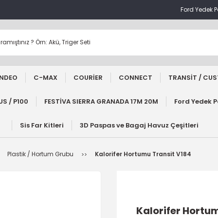
Ford Yedek 
NDEO
C-MAX
COURİER
CONNECT
TRANSİT / CU
S / P100
FESTİVA SIERRA GRANADA 17M 20M
Ford Yedek 
Sis Far Kitleri
3D Paspas ve Bagaj Havuz Çeşitleri
Plastik / Hortum Grubu
Kalorifer Hortumu Transit V184
Kalorifer Hortu