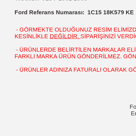
Ford Referans Numarası:
1C15 18K579 KE
- GÖRMEKTE OLDUĞUNUZ RESİM ELİMİZDEK
KESİNLİKLE
DEĞİLDİR.
SİPARİŞİNİZİ VER
- ÜRÜNLERDE BELİRTİLEN MARKALAR ELİ
FARKLI MARKA ÜRÜN GÖNDERİLMEZ. GÖNÜL
- ÜRÜNLER ADINIZA FATURALI OLARAK G
Fo
E