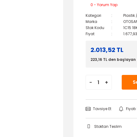
0 - Yorum Yap
Kategori
Plastik
Marka
OTOSA
Stok Kodu
1C15 18
Fiyat
1.677,9
2.013,52 TL
223,16 TL den başlayan t
S
Tavsiye Et
Fiyat
Stoktan Teslim