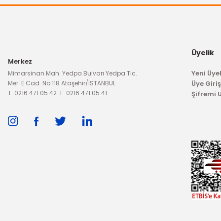
Ön Fren Balatası Transit V184
Ön Fren Balata
793,51 TL
1.312
Üyelik
Merkez
Yeni Üyel
Mimarsinan Mah. Yedpa Bulvarı Yedpa Tic.
Mer. E Cad. No:118 Ataşehir/İSTANBUL
Üye Giriş
T: 0216 471 05 42
-
F: 0216 471 05 41
Şifremi