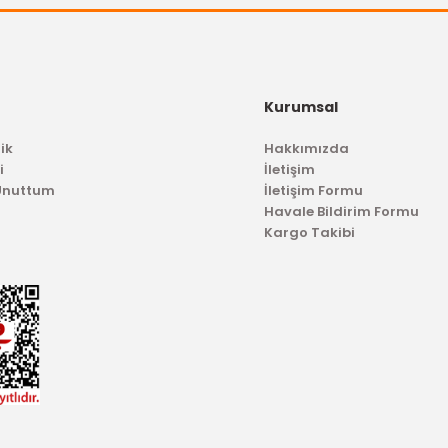
sı Transit V184
İTHAL ÜRÜN
Ön Amortisör Üst Takoz Transit V184
,50 TL
Kurumsal
313,95 TL
ik
Hakkımızda
i
İletişim
 Unuttum
İletişim Formu
Havale Bildirim Formu
Kargo Takibi