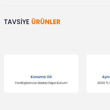
TAVSİYE
ÜRÜNLER
Bu ürünün fiyat bilgisi, resim, ürün açıklamalarında ve diğer k
Görüş ve önerileriniz için teşekkür ederiz.
Ürün resmi kalitesiz, bozuk veya görüntülenemiyor.
Ürün açıklamasında eksik bilgiler bulunuyor.
Ürün bilgilerinde hatalar bulunuyor.
Ürün fiyatı diğer sitelerden daha pahalı.
Bu ürüne benzer farklı alternatifler olmalı.
Konuma Git
Aynı
Fordtoptancısı Merkez Depo Konum
3000 TL 
YERLİ ÜRÜN
OTO