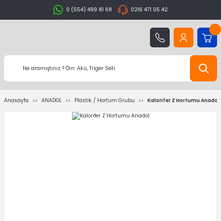
0 (554) 499 81 68
0216 471 05 42
Anasayfa
ANADOL
Plastik / Hortum Grubu
Kalorifer Z Hortumu Anadol