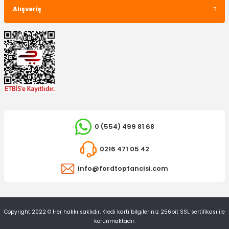
Alışveriş
TÜKENDİ
TÜKENDİ
İTHAL ÜRÜN
Bobin Anadol
YERLİ ÜRÜN
Sinyal Kolu Anadol YM
2.106,47 TL
0 (554) 499 81 68
1.845,24 TL
0216 471 05 42
info@fordtoptancisi.com
TÜKENDİ
Copyright 2022 © Her hakkı saklıdır. Kredi kartı bilgileriniz 256bit SSL sertifikası ile
korunmaktadır.