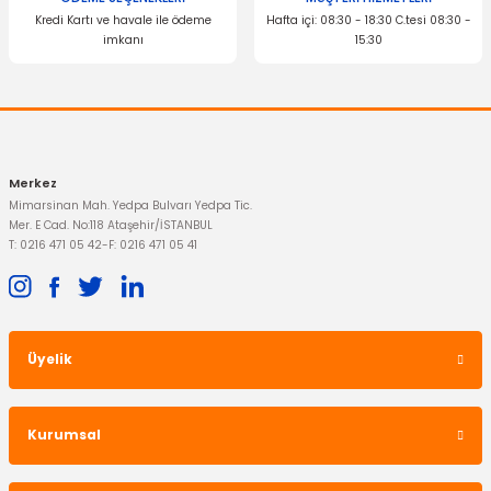
Radyatör Depo Kapağı Anadol
Kredi Kartı ve havale ile ödeme
Hafta içi: 08:30 - 18:30 C.tesi 08:30 -
imkanı
15:30
669,02 TL
Gönder
1.021,78 TL
Merkez
Mimarsinan Mah. Yedpa Bulvarı Yedpa Tic.
Mer. E Cad. No:118 Ataşehir/İSTANBUL
TÜKENDİ
TÜKENDİ
T: 0216 471 05 42
-
F: 0216 471 05 41
İTHAL ÜRÜN
YERLİ ÜRÜN
Üyelik
Arka Fren Merkezi Anadol
Vites Kolu Taunus 4 Vites
Kurumsal
918,00 TL
1.830,91 TL