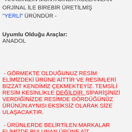
ORJİNAL İLE BİREBİR ÜRETİLMİŞ
"YERLİ"
ÜRÜNDÜR -
Uyumlu Olduğu Araçlar:
ANADOL
- GÖRMEKTE OLDUĞUNUZ RESİM
ELİMİZDEKİ ÜRÜNE AİTTİR VE RESİMLERİ
BİZZAT KENDİMİZ ÇEKMEKTEYİZ. TEMSİLİ
RESİM KESİNLİKLE
DEĞİLDİR.
SİPARİŞİNİZİ
VERDİĞİNİZDE RESİMDE GÖRDÜĞÜNÜZ
ÜRÜNÜN AYNISI EKSİKSİZ OLARAK SİZE
ULAŞACAKTIR.
- ÜRÜNLERDE BELİRTİLEN MARKALAR
ELİMİZDE BULUNAN ÜRÜNE AİT