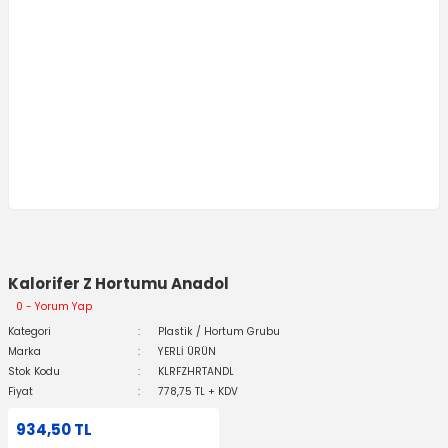
Kalorifer Z Hortumu Anadol
0 - Yorum Yap
Kategori
Plastik / Hortum Grubu
Marka
YERLİ ÜRÜN
Stok Kodu
KLRFZHRTANDL
Fiyat
778,75 TL + KDV
934,50 TL