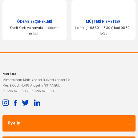
ÖDEME SEÇENEKLERİ
MÜŞTERİ HİZMETLERİ
OTOSAN
Kredi Kartı ve havale ile ödeme
Hafta içi: 08:30 - 18:30 C.tesi 08:30 -
imkanı
15:30
Hava Filtresi Transit V184 2.4 Motor
Gönder
399,00 TL
Merkez
Mimarsinan Mah. Yedpa Bulvarı Yedpa Tic.
Mer. E Cad. No:118 Ataşehir/İSTANBUL
T: 0216 471 05 42
-
F: 0216 471 05 41
Üyelik