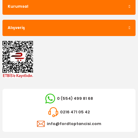
Kurumsal
OTOSAN
Mazot Filtresi Transit V184 2.4 Motor
Alışveriş
997,50 TL
0 (554) 499 81 68
0216 471 05 42
info@fordtoptancisi.com