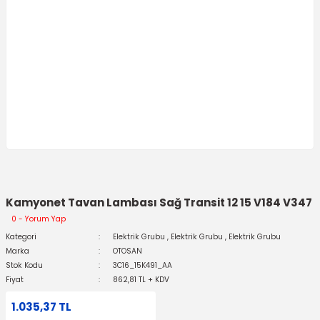
Kamyonet Tavan Lambası Sağ Transit 12 15 V184 V347
0 - Yorum Yap
Kategori
Elektrik Grubu
,
Elektrik Grubu
,
Elektrik Grubu
Marka
OTOSAN
Stok Kodu
3C16_15K491_AA
Fiyat
862,81 TL + KDV
1.035,37 TL