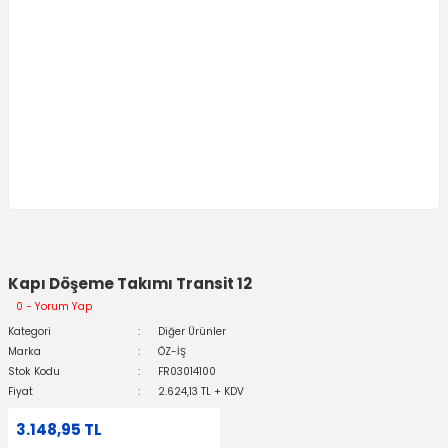
Kapı Döşeme Takımı Transit 12
0 - Yorum Yap
Kategori
Diğer Ürünler
Marka
ÖZ-İŞ
Stok Kodu
FR03014100
Fiyat
2.624,13 TL + KDV
3.148,95 TL