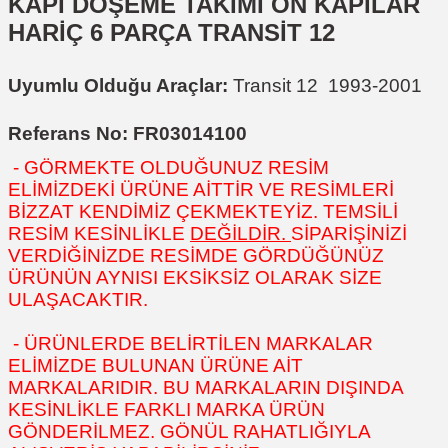
KAPI DÖŞEME TAKIMI ÖN KAPILAR
HARİÇ 6 PARÇA TRANSİT 12
Uyumlu Olduğu Araçlar:
Transit 12 1993-2001
Referans No: FR03014100
- GÖRMEKTE OLDUĞUNUZ RESİM
ELİMİZDEKİ ÜRÜNE AİTTİR VE RESİMLERİ
BİZZAT KENDİMİZ ÇEKMEKTEYİZ. TEMSİLİ
RESİM KESİNLİKLE
DEĞİLDİR.
SİPARİŞİNİZİ
VERDİĞİNİZDE RESİMDE GÖRDÜĞÜNÜZ
ÜRÜNÜN AYNISI EKSİKSİZ OLARAK SİZE
ULAŞACAKTIR.
- ÜRÜNLERDE BELİRTİLEN MARKALAR
ELİMİZDE BULUNAN ÜRÜNE AİT
MARKALARIDIR. BU MARKALARIN DIŞINDA
KESİNLİKLE FARKLI MARKA ÜRÜN
GÖNDERİLMEZ. GÖNÜL RAHATLIĞIYLA