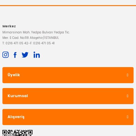
Merkez
Mimarsinan Mah. Yedpa Bulvarı Yedpa Tic.
Mer. E Cad. No:118 Ataşehir/İSTANBUL
T: 0216 471 05 42
-
F: 0216 471 05 41
Üyelik
OTOSAN
Mazot Filtresi Transit 12-15 Turbosuz
Kurumsal
893,13 TL
Alışveriş