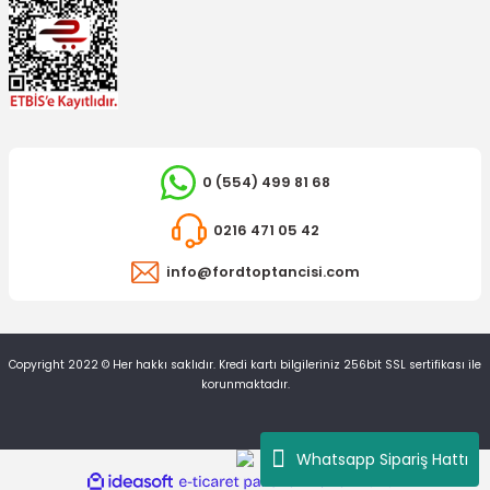
DAYCO
0 (554) 499 81 68
Triger Seti Transit 12 - 15
DAYCO
Triger Seti Transit 12 - 15 Turbo
0216 471 05 42
2.053,64 TL
info@fordtoptancisi.com
2.066,23 TL
Copyright 2022 © Her hakkı saklıdır. Kredi kartı bilgileriniz 256bit SSL sertifikası ile
korunmaktadır.
Whatsapp Sipariş Hattı
ideasoft
ile
e-