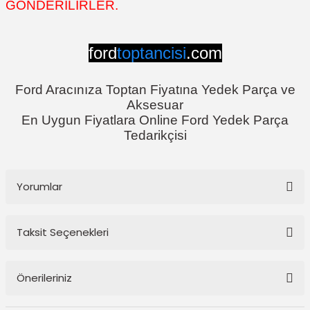
GÖNDERİLİRLER.
ford
toptancisi
.com
Ford Aracınıza Toptan Fiyatına Yedek Parça ve
Aksesuar
En Uygun Fiyatlara Online Ford Yedek Parça
Tedarikçisi
Yorumlar
Taksit Seçenekleri
Bu ürüne ilk yorumu siz yapın!
Önerileriniz
Yorum Yaz