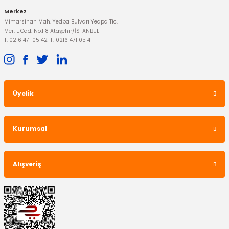
Merkez
Mimarsinan Mah. Yedpa Bulvarı Yedpa Tic.
Mer. E Cad. No:118 Ataşehir/İSTANBUL
T: 0216 471 05 42
-
F: 0216 471 05 41
Üyelik
OTOSAN
Mazot Filtresi Transit 12-15 Turbosuz
Kurumsal
893,13 TL
Alışveriş