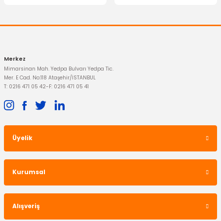
Gönder
Merkez
Mimarsinan Mah. Yedpa Bulvarı Yedpa Tic.
TÜKENDİ
Mer. E Cad. No:118 Ataşehir/İSTANBUL
T: 0216 471 05 42
-
F: 0216 471 05 41
Üyelik
YERLİ ÜRÜN
Z Rot (Askı Rotu) Anadol 1970-1974 Sağ
Kurumsal
600,82 TL
Alışveriş