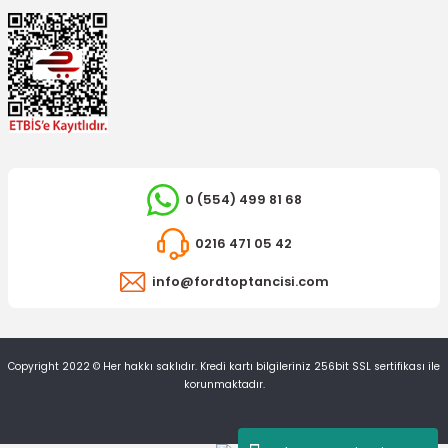
TÜKENDİ
0 (554) 499 81 68
0216 471 05 42
YERLİ ÜRÜN
Z Rot (Askı Rotu) Anadol 1970-1974 Sol
info@fordtoptancisi.com
600,82 TL
Copyright 2022 © Her hakkı saklıdır. Kredi kartı bilgileriniz 256bit SSL sertifikası ile
korunmaktadır.