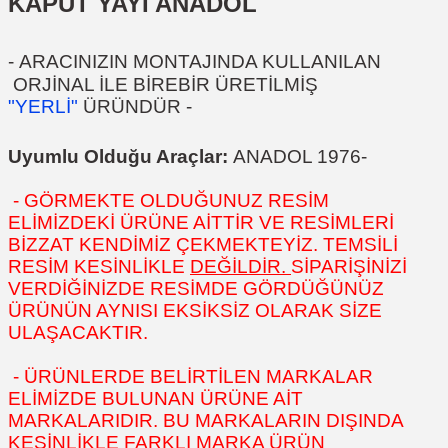
KAPUT YAYI ANADOL
-
ARACINIZIN MONTAJINDA KULLANILAN
ORJİNAL İLE BİREBİR ÜRETİLMİŞ
"YERLİ"
ÜRÜNDÜR
-
Uyumlu Olduğu Araçlar:
ANADOL 1976-
- GÖRMEKTE OLDUĞUNUZ RESİM
ELİMİZDEKİ ÜRÜNE AİTTİR VE RESİMLERİ
BİZZAT KENDİMİZ ÇEKMEKTEYİZ. TEMSİLİ
RESİM KESİNLİKLE
DEĞİLDİR.
SİPARİŞİNİZİ
VERDİĞİNİZDE RESİMDE GÖRDÜĞÜNÜZ
ÜRÜNÜN AYNISI EKSİKSİZ OLARAK SİZE
ULAŞACAKTIR.
- ÜRÜNLERDE BELİRTİLEN MARKALAR
ELİMİZDE BULUNAN ÜRÜNE AİT
MARKALARIDIR. BU MARKALARIN DIŞINDA
KESİNLİKLE FARKLI MARKA ÜRÜN