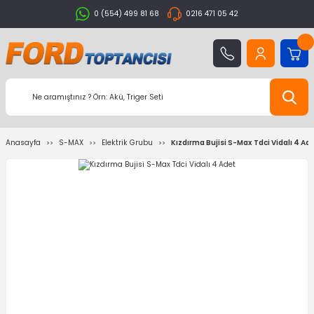
0 (554) 499 81 68
0216 471 05 42
Anasayfa
S-MAX
Elektrik Grubu
Kızdırma Bujisi S-Max Tdci Vidalı 4 Ad