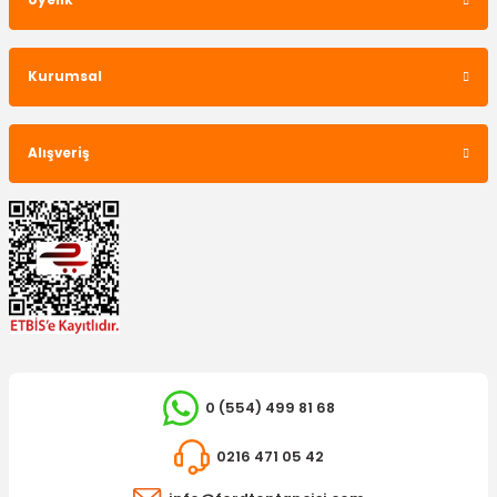
Üyelik
YERLİ ÜRÜN
Arka Fren Balatası Mondeo Disk
Kurumsal
755,93 TL
Alışveriş
TÜKENDİ
YERLİ ÜRÜN
0 (554) 499 81 68
Ön Disk Ayna S-Max 30mm
0216 471 05 42