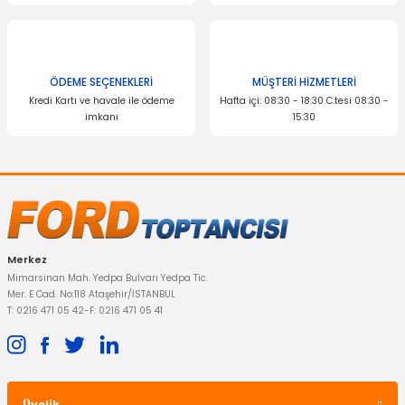
Bu ürüne benzer farklı alternatifler olmalı.
ÖDEME SEÇENEKLERİ
İTHAL ÜRÜN
MÜŞTERİ HİZMETLERİ
Kredi Kartı ve havale ile ödeme
Hafta içi: 08:30 - 18:30 C.tesi 08:30 -
Z Rot (Askı Rotu) Mondeo S-Max
imkanı
15:30
Gönder
357,89 TL
Merkez
Mimarsinan Mah. Yedpa Bulvarı Yedpa Tic.
Mer. E Cad. No:118 Ataşehir/İSTANBUL
T: 0216 471 05 42
-
F: 0216 471 05 41