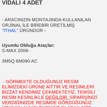
VİDALI
4 ADET
-
ARACINIZIN MONTAJINDA KULLANILAN
ORJİNAL İLE BİREBİR ÜRETİLMİŞ
"İTHAL"
ÜRÜNDÜR
-
Uyumlu Olduğu Araçlar:
S-MAX 2006-
3M5Q 6M090 AC
- GÖRMEKTE OLDUĞUNUZ RESİM
ELİMİZDEKİ ÜRÜNE AİTTİR VE RESİMLERİ
BİZZAT KENDİMİZ ÇEKMEKTEYİZ. TEMSİLİ
RESİM KESİNLİKLE
DEĞİLDİR.
SİPARİŞİNİZİ
VERDİĞİNİZDE RESİMDE GÖRDÜĞÜNÜZ