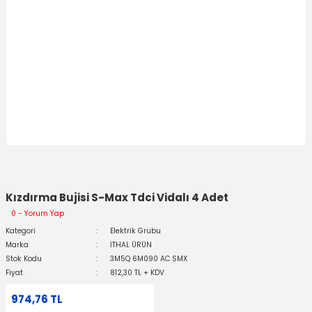
Kızdırma Bujisi S-Max Tdci Vidalı 4 Adet
0 - Yorum Yap
Kategori
Elektrik Grubu
Marka
İTHAL ÜRÜN
Stok Kodu
3M5Q 6M090 AC SMX
Fiyat
812,30 TL + KDV
974,76 TL