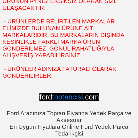
ÜRÜNÜN AYNISI EKSİKSİZ OLARAK SİZE
ULAŞACAKTIR.
- ÜRÜNLERDE BELİRTİLEN MARKALAR
ELİMİZDE BULUNAN ÜRÜNE AİT
MARKALARIDIR. BU MARKALARIN DIŞINDA
KESİNLİKLE FARKLI MARKA ÜRÜN
GÖNDERİLMEZ. GÖNÜL RAHATLIĞIYLA
ALIŞVERİŞ YAPABİLİRSİNİZ.
- ÜRÜNLER ADINIZA FATURALI OLARAK
GÖNDERİLİRLER.
ford
toptancisi
.com
Ford Aracınıza Toptan Fiyatına Yedek Parça ve
Aksesuar
En Uygun Fiyatlara Online Ford Yedek Parça
Tedarikçisi