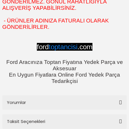
GÖNDERİLMEZ. GÖNÜL RAHATLIĞIYLA
ALIŞVERİŞ YAPABİLİRSİNİZ.
- ÜRÜNLER ADINIZA FATURALI OLARAK
GÖNDERİLİRLER.
ford
toptancisi
.com
Ford Aracınıza Toptan Fiyatına Yedek Parça ve
Aksesuar
En Uygun Fiyatlara Online Ford Yedek Parça
Tedarikçisi
Yorumlar
Taksit Seçenekleri
Bu ürüne ilk yorumu siz yapın!