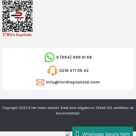
TÜKENDİ
0 (554) 499 81 68
0216 471 05 42
İTHAL ÜRÜN
info@fordtoptancisi.com
Rot Başı Mondeo 1996-2000 Sol
Copyright 2022 © Her hakkı saklıdır. Kredi kartı bilgileriniz 256bit SSL sertifikası ile
507,41 TL
korunmaktadır.
Whatsapp Sipariş Hattı