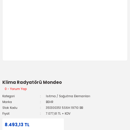
Klima Radyatörü Mondeo
0 - Yorum Yap
Kategori
Isıtma / Soğutma Elemanları
Marka
BEHR
Stok Kodu
351300351 5S6H 19710 BB
Fiyat
7.077,61 TL + KDV
8.493,13 TL