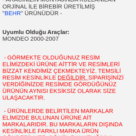
ORJİNAL İLE BİREBİR ÜRETİLMİŞ
"
BEHR
" ÜRÜNÜDÜR
-
Uyumlu Olduğu Araçlar:
MONDEO 2000-2007
- GÖRMEKTE OLDUĞUNUZ RESİM
ELİMİZDEKİ ÜRÜNE AİTTİR VE RESİMLERİ
BİZZAT KENDİMİZ ÇEKMEKTEYİZ. TEMSİLİ
RESİM KESİNLİKLE
DEĞİLDİR.
SİPARİŞİNİZİ
VERDİĞİNİZDE RESİMDE GÖRDÜĞÜNÜZ
ÜRÜNÜN AYNISI EKSİKSİZ OLARAK SİZE
ULAŞACAKTIR.
- ÜRÜNLERDE BELİRTİLEN MARKALAR
ELİMİZDE BULUNAN ÜRÜNE AİT
MARKALARIDIR. BU MARKALARIN DIŞINDA
KESİNLİKLE FARKLI MARKA ÜRÜN