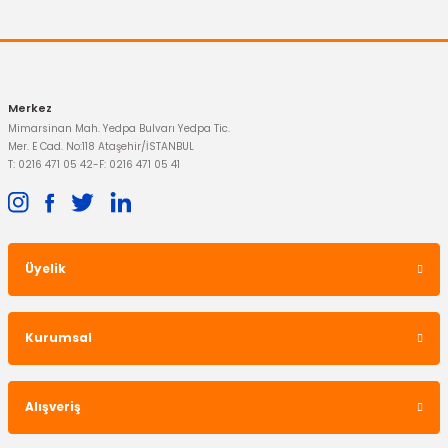
357,89 TL
Merkez
Mimarsinan Mah. Yedpa Bulvarı Yedpa Tic.
Mer. E Cad. No:118 Ataşehir/İSTANBUL
T: 0216 471 05 42
-
F: 0216 471 05 41
Üyelik
Kurumsal
OTOSAN
Gaz Kelebeği Maverick 2.3 L 150 Hk
Alışveriş
4.716,81 TL