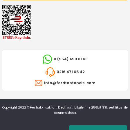
TÜKENDİ
TÜKENDİ
TİRSAN
0 (554) 499 81 68
Devirdaim Transit 12 15
0216 471 05 42
OTOSAN
Ön Amortisör Şapkası Transit 12 15
info@fordtoptancisi.com
2.405,26 TL
1.169,84 TL
Copyright 2022 © Her hakkı saklıdır. Kredi kartı bilgileriniz 256bit SSL sertifikası ile
korunmaktadır.