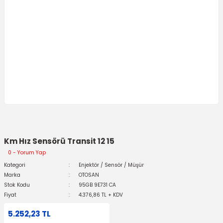
Km Hız Sensörü Transit 12 15
0 - Yorum Yap
Kategori
Enjektör / Sensör / Müşür
Marka
OTOSAN
Stok Kodu
95GB 9E731 CA
Fiyat
4.376,86 TL + KDV
5.252,23 TL