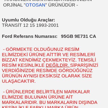
ORJİNAL "
OTOSAN
" ÜRÜNÜDÜR
-
Uyumlu Olduğu Araçlar:
TRANSİT 12 15 1993-2001
Ford Referans Numarası:
95GB 9E731 CA
- GÖRMEKTE OLDUĞUNUZ RESİM
ELİMİZDEKİ ÜRÜNE AİTTİR VE RESİMLERİ
BİZZAT KENDİMİZ ÇEKMEKTEYİZ. TEMSİLİ
RESİM KESİNLİKLE
DEĞİLDİR.
SİPARİŞİNİZİ
VERDİĞİNİZDE RESİMDE GÖRDÜĞÜNÜZ
ÜRÜNÜN AYNISI EKSİKSİZ OLARAK SİZE
ULAŞACAKTIR.
- ÜRÜNLERDE BELİRTİLEN MARKALAR
ELİMİZDE BULUNAN ÜRÜNE AİT
MARKALARIDIR. BU MARKALARIN DIŞINDA
KESİNLİKLE FARKLI MARKA ÜRÜN