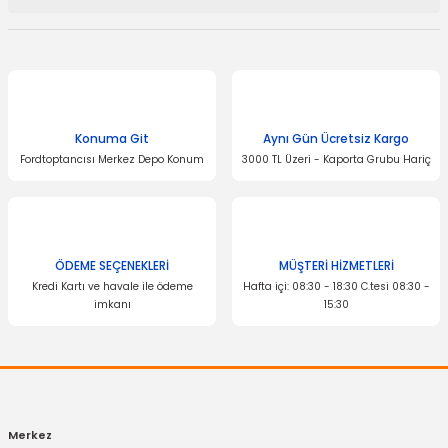
Bu ürünün fiyat bilgisi, resim, ürün açıklamalarında ve diğer
konularda yetersiz gördüğünüz noktaları öneri formunu kullanarak
tarafımıza iletebilirsiniz.
Görüş ve önerileriniz için teşekkür ederiz.
Konuma Git
Aynı Gün Ücretsiz Kargo
Ürün resmi kalitesiz, bozuk veya görüntülenemiyor.
Fordtoptancısı Merkez Depo Konum
3000 TL Üzeri - Kaporta Grubu Hariç
Ürün açıklamasında eksik bilgiler bulunuyor.
Ürün bilgilerinde hatalar bulunuyor.
Ürün fiyatı diğer sitelerden daha pahalı.
Bu ürüne benzer farklı alternatifler olmalı.
ÖDEME SEÇENEKLERİ
MÜŞTERİ HİZMETLERİ
Kredi Kartı ve havale ile ödeme
Hafta içi: 08:30 - 18:30 C.tesi 08:30 -
imkanı
15:30
Gönder
Merkez