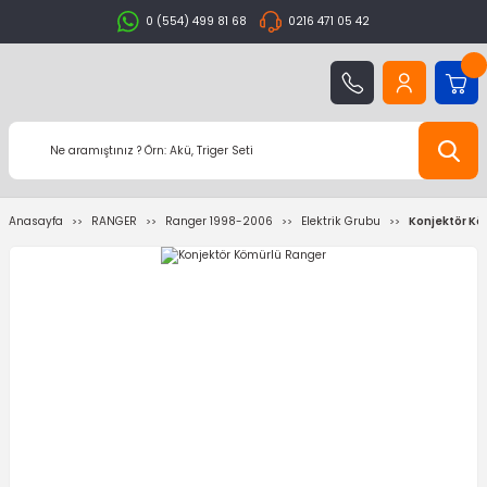
0 (554) 499 81 68
0216 471 05 42
Anasayfa
RANGER
Ranger 1998-2006
Elektrik Grubu
Konjektör Kö