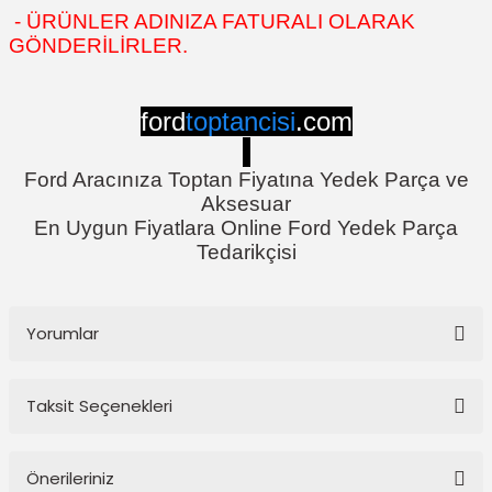
- ÜRÜNLER ADINIZA FATURALI OLARAK
GÖNDERİLİRLER.
ford
toptancisi
.com
Ford Aracınıza Toptan Fiyatına Yedek Parça ve
Aksesuar
En Uygun Fiyatlara Online Ford Yedek Parça
Tedarikçisi
Yorumlar
Taksit Seçenekleri
Bu ürüne ilk yorumu siz yapın!
Önerileriniz
Yorum Yaz