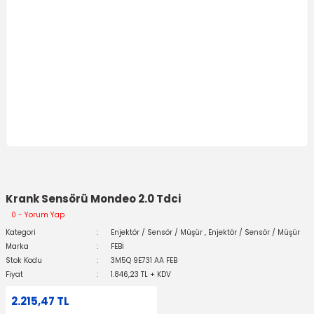
Krank Sensörü Mondeo 2.0 Tdci
0 - Yorum Yap
Kategori
Enjektör / Sensör / Müşür
,
Enjektör / Sensör / Müşür
Marka
FEBİ
Stok Kodu
3M5Q 9E731 AA FEB
Fiyat
1.846,23 TL + KDV
2.215,47 TL