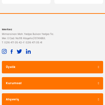
Gönder
SACHS
Debriyaj Seti Mondeo 1.5 & 1.6 Motor Ecoboost
Merkez
10.112,03 TL
Mimarsinan Mah. Yedpa Bulvarı Yedpa Tic.
Mer. E Cad. No:118 Ataşehir/İSTANBUL
T: 0216 471 05 42
-
F: 0216 471 05 41
Üyelik
Kurumsal
Alışveriş