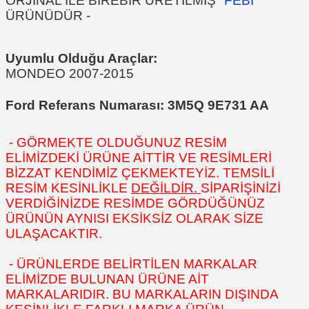
ORJİNAL İLE BİREBİR ÜRETİLMİŞ "
FEBİ
"
ÜRÜNÜDÜR
-
Uyumlu Olduğu Araçlar:
MONDEO 2007-2015
Ford Referans Numarası:
3M5Q 9E731 AA
- GÖRMEKTE OLDUĞUNUZ RESİM
ELİMİZDEKİ ÜRÜNE AİTTİR VE RESİMLERİ
BİZZAT KENDİMİZ ÇEKMEKTEYİZ. TEMSİLİ
RESİM KESİNLİKLE
DEĞİLDİR.
SİPARİŞİNİZİ
VERDİĞİNİZDE RESİMDE GÖRDÜĞÜNÜZ
ÜRÜNÜN AYNISI EKSİKSİZ OLARAK SİZE
ULAŞACAKTIR.
- ÜRÜNLERDE BELİRTİLEN MARKALAR
ELİMİZDE BULUNAN ÜRÜNE AİT
MARKALARIDIR. BU MARKALARIN DIŞINDA