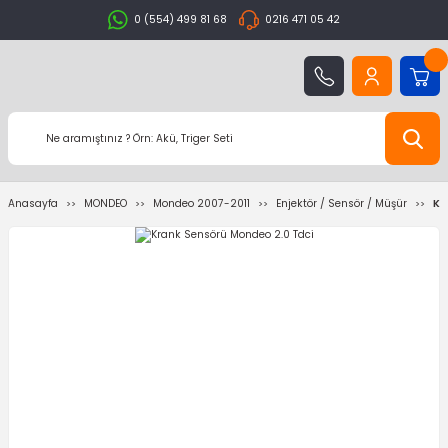
0 (554) 499 81 68
0216 471 05 42
Anasayfa
MONDEO
Mondeo 2007-2011
Enjektör / Sensör / Müşür
Kr