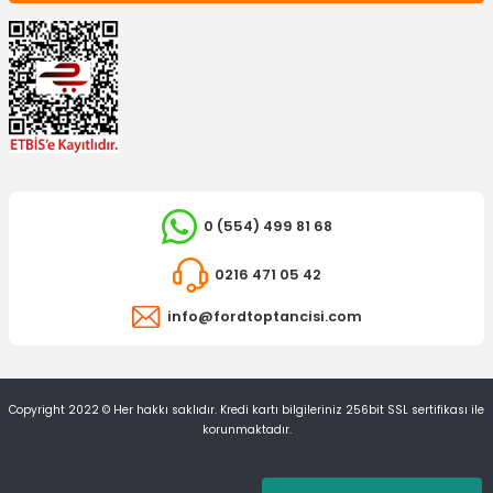
İTHAL ÜRÜN
Klima Radyatörü Mondeo Otomatik Vites
4.439,95 TL
0 (554) 499 81 68
0216 471 05 42
info@fordtoptancisi.com
OTOSAN
Maf Sensörü Egr Mondeo
Copyright 2022 © Her hakkı saklıdır. Kredi kartı bilgileriniz 256bit SSL sertifikası ile
İTHAL ÜRÜN
korunmaktadır.
Torpido Kapak Tutucusu Mondeo
7.702,42 TL