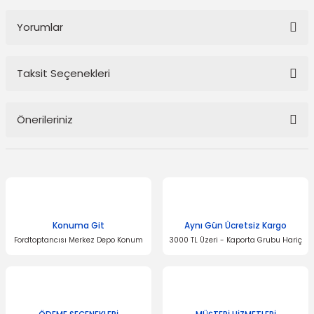
Yorumlar
Taksit Seçenekleri
Bu ürüne ilk yorumu siz yapın!
Önerileriniz
Yorum Yaz
Bu ürünün fiyat bilgisi, resim, ürün açıklamalarında ve diğer
konularda yetersiz gördüğünüz noktaları öneri formunu kullanarak
tarafımıza iletebilirsiniz.
Görüş ve önerileriniz için teşekkür ederiz.
Konuma Git
Aynı Gün Ücretsiz Kargo
Ürün resmi kalitesiz, bozuk veya görüntülenemiyor.
Fordtoptancısı Merkez Depo Konum
3000 TL Üzeri - Kaporta Grubu Hariç
Ürün açıklamasında eksik bilgiler bulunuyor.
Ürün bilgilerinde hatalar bulunuyor.
Ürün fiyatı diğer sitelerden daha pahalı.
Bu ürüne benzer farklı alternatifler olmalı.