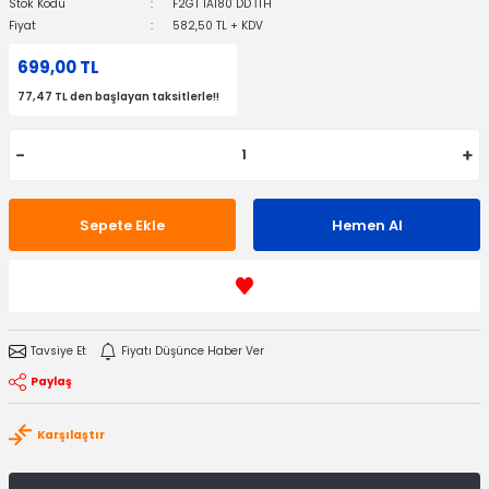
Stok Kodu
F2GT 1A180 DD İTH
Fiyat
582,50 TL + KDV
699,00 TL
77,47 TL den başlayan taksitlerle!!
Sepete Ekle
Hemen Al
Tavsiye Et
Fiyatı Düşünce Haber Ver
Paylaş
Karşılaştır