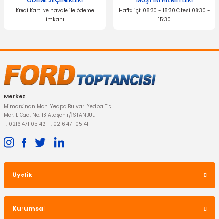
ÖDEME SEÇENEKLERİ
MÜŞTERİ HİZMETLERİ
Kredi Kartı ve havale ile ödeme
Hafta içi: 08:30 - 18:30 C.tesi 08:30 -
imkanı
15:30
Gönder
Merkez
Mimarsinan Mah. Yedpa Bulvarı Yedpa Tic.
Mer. E Cad. No:118 Ataşehir/İSTANBUL
T: 0216 471 05 42
-
F: 0216 471 05 41
Üyelik
Kurumsal