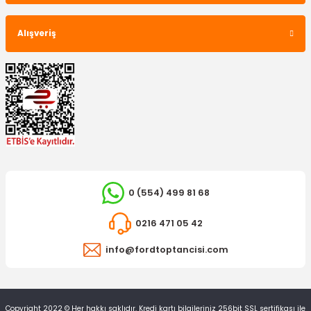
Alışveriş
0 (554) 499 81 68
0216 471 05 42
info@fordtoptancisi.com
Copyright 2022 © Her hakkı saklıdır. Kredi kartı bilgileriniz 256bit SSL sertifikası ile