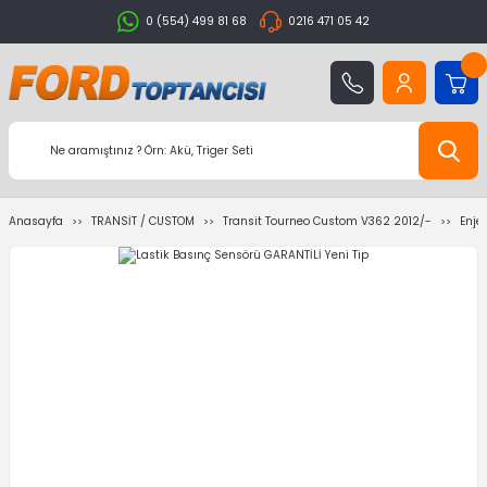
0 (554) 499 81 68
0216 471 05 42
Anasayfa
TRANSİT / CUSTOM
Transit Tourneo Custom V362 2012/-
Enje