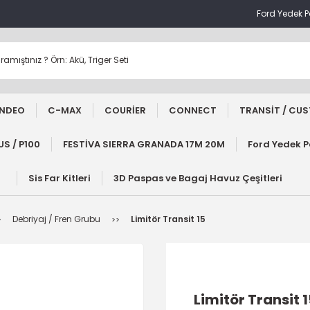
Ford Yedek 
NDEO
C-MAX
COURİER
CONNECT
TRANSİT / CU
S / P100
FESTİVA SIERRA GRANADA 17M 20M
Ford Yedek 
Sis Far Kitleri
3D Paspas ve Bagaj Havuz Çeşitleri
Debriyaj / Fren Grubu
Limitör Transit 15
Limitör Transit 