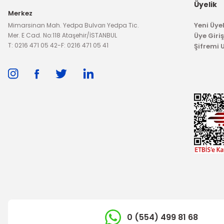
4.350,00 TL
Üyelik
Merkez
Yeni Üyel
Mimarsinan Mah. Yedpa Bulvarı Yedpa Tic.
Mer. E Cad. No:118 Ataşehir/İSTANBUL
Üye Giriş
T: 0216 471 05 42
-
F: 0216 471 05 41
Şifremi
0 (554) 499 81 68