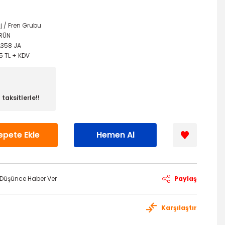
j / Fren Grubu
ÜRÜN
L358 JA
5 TL + KDV
taksitlerle!!
epete Ekle
Hemen Al
ı Düşünce Haber Ver
Paylaş
Karşılaştır