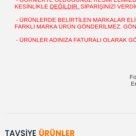
KESİNLİKLE
DEĞİLDİR.
SİPARİŞİNİZİ VER
- ÜRÜNLERDE BELİRTİLEN MARKALAR ELİ
FARKLI MARKA ÜRÜN GÖNDERİLMEZ. GÖNÜL
- ÜRÜNLER ADINIZA FATURALI OLARAK G
Fo
E
TAVSİYE
ÜRÜNLER
Bu ürünün fiyat bilgisi, resim, ürün açıklamalarında ve diğer k