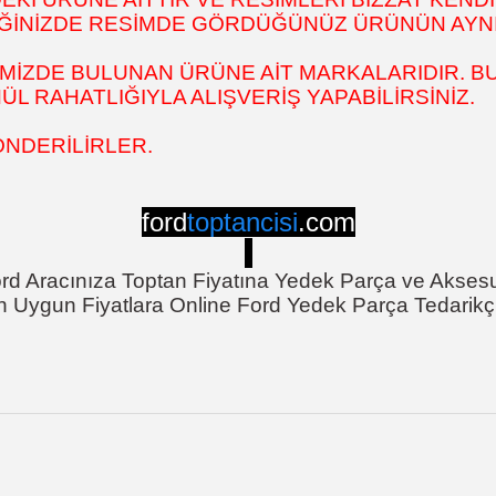
DİĞİNİZDE RESİMDE GÖRDÜĞÜNÜZ ÜRÜNÜN AYNI
MİZDE BULUNAN ÜRÜNE AİT MARKALARIDIR. BU
 RAHATLIĞIYLA ALIŞVERİŞ YAPABİLİRSİNİZ.
ÖNDERİLİRLER.
ford
toptancisi
.com
rd Aracınıza Toptan Fiyatına Yedek Parça ve Akses
n Uygun Fiyatlara Online Ford Yedek Parça Tedarikçi
onularda yetersiz gördüğünüz noktaları öneri formunu kullanarak tarafımı