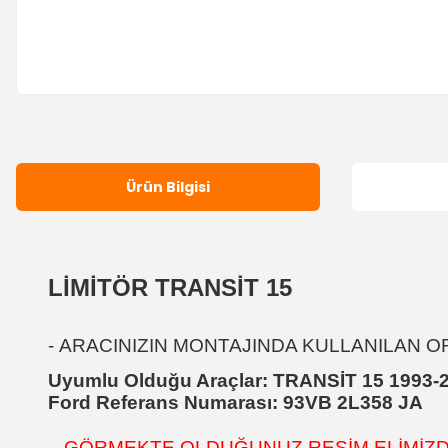
Ürün Bilgisi
LİMİTÖR TRANSİT 15
-
ARACINIZIN MONTAJINDA KULLANILAN ORJ
Uyumlu Olduğu Araçlar:
TRANSİT 15 1993-
Ford Referans Numarası:
93VB 2L358 JA
- GÖRMEKTE OLDUĞUNUZ RESİM ELİMİZDEK