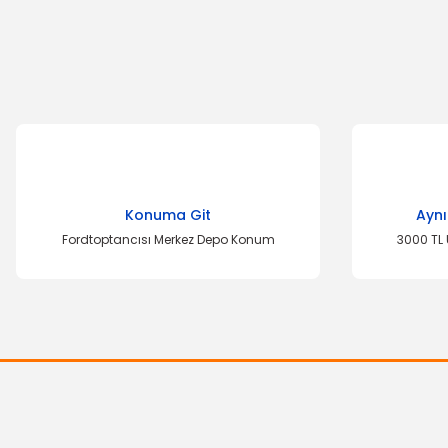
Görüş ve önerileriniz için teşekkür ederiz.
Ürün resmi kalitesiz, bozuk veya görüntülenemiyor.
Ürün açıklamasında eksik bilgiler bulunuyor.
Ürün bilgilerinde hatalar bulunuyor.
Ürün fiyatı diğer sitelerden daha pahalı.
Bu ürüne benzer farklı alternatifler olmalı.
Konuma Git
Aynı
Fordtoptancısı Merkez Depo Konum
3000 TL 
İTHAL 
Devirdaim Tra
VALEO
Debriyaj Seti Transit 12 15 Turbo
981,4