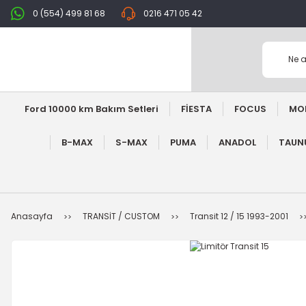
0 (554) 499 81 68
0216 471 05 42
Ford 10000 km Bakım Setleri
FİESTA
FOCUS
MO
B-MAX
S-MAX
PUMA
ANADOL
TAUNU
Anasayfa
TRANSİT / CUSTOM
Transit 12 / 15 1993-2001