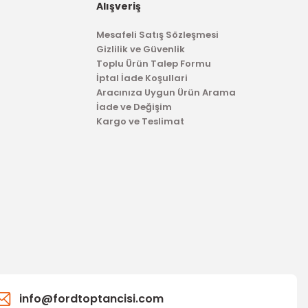
1.589,04 TL
Alışveriş
 15
Mesafeli Satış Sözleşmesi
Gizlilik ve Güvenlik
Toplu Ürün Talep Formu
İptal İade Koşullari
Aracınıza Uygun Ürün Arama
İade ve Değişim
Kargo ve Teslimat
TÜKENDİ
info@fordtoptancisi.com