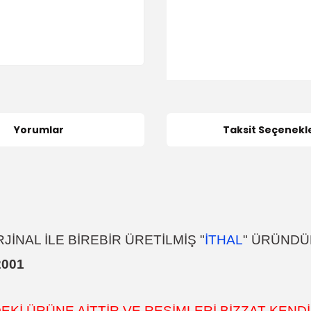
Yorumlar
Taksit Seçenekle
İNAL İLE BİREBİR ÜRETİLMİŞ "
İTHAL
" ÜRÜNDÜ
2001
İ ÜRÜNE AİTTİR VE RESİMLERİ BİZZAT KENDİ