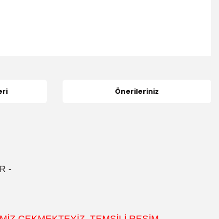
ri
Önerileriniz
R
-
MİZ ÇEKMEKTEYİZ. TEMSİLİ RESİM