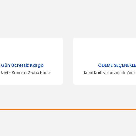
Bu ürüne ilk yorumu siz yapın!
Yorum Yaz
 Gün Ücretsiz Kargo
ÖDEME SEÇENEKLE
Üzeri - Kaporta Grubu Hariç
Kredi Kartı ve havale ile öd
ÜRÜN
nsit 12 15
Gönder
6 TL
OTOSAN