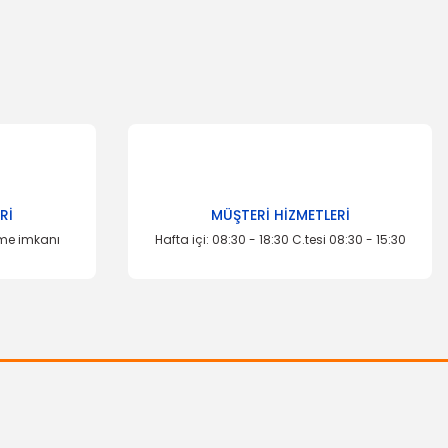
Rİ
MÜŞTERİ HİZMETLERİ
eme imkanı
Hafta içi: 08:30 - 18:30 C.tesi 08:30 - 15:30
OTOSAN
Devirdaim Kasnağı Transit 12 15