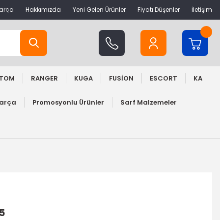
Parça
Hakkımızda
Yeni Gelen Ürünler
Fiyatı Düşenler
İletişim
STOM
RANGER
KUGA
FUSİON
ESCORT
KA
Parça
Promosyonlu Ürünler
Sarf Malzemeler
15