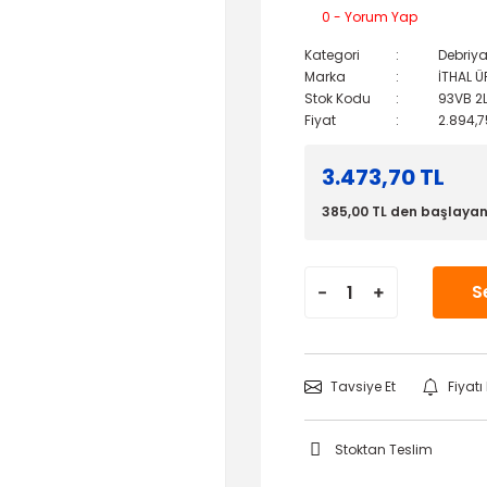
0 - Yorum Yap
Kategori
Debriya
Marka
İTHAL 
Stok Kodu
93VB 2
Fiyat
2.894,7
3.473,70 TL
385,00 TL den başlayan 
S
Tavsiye Et
Fiyat
Stoktan Teslim