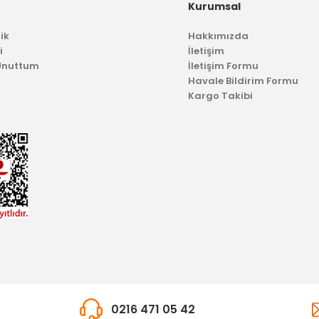
Kurumsal
Tavan İç Aydınlatma Çerçevesi Transit 12
ik
Hakkımızda
i
İletişim
287,67 TL
 Unuttum
İletişim Formu
Havale Bildirim Formu
Kargo Takibi
TÜKENDİ
0216 471 05 42
İTHAL ÜRÜN