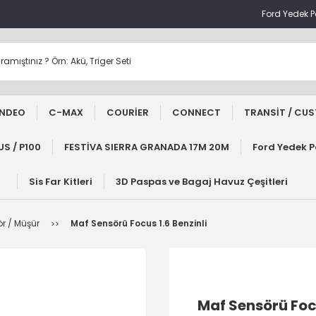
Ford Yedek 
NDEO
C-MAX
COURİER
CONNECT
TRANSİT / CU
S / P100
FESTİVA SIERRA GRANADA 17M 20M
Ford Yedek 
Sis Far Kitleri
3D Paspas ve Bagaj Havuz Çeşitleri
ör / Müşür
Maf Sensörü Focus 1.6 Benzinli
Maf Sensörü Focu