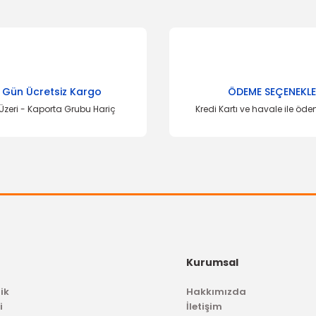
onularda yetersiz gördüğünüz noktaları öneri formunu kullanarak tarafımı
Bu ürüne ilk yorumu siz yapın!
Yorum Yaz
 Gün Ücretsiz Kargo
ÖDEME SEÇENEKLE
Üzeri - Kaporta Grubu Hariç
Kredi Kartı ve havale ile öd
Gönder
Kurumsal
ik
Hakkımızda
i
İletişim