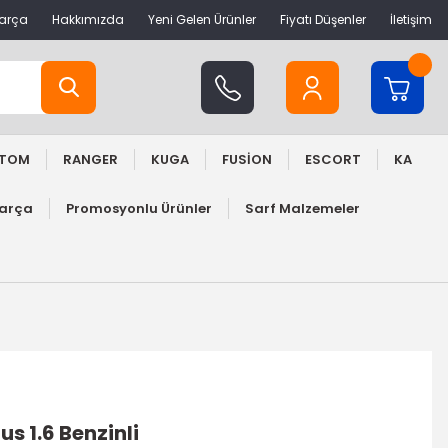
Parça
Hakkımızda
Yeni Gelen Ürünler
Fiyatı Düşenler
İletişim
STOM
RANGER
KUGA
FUSİON
ESCORT
KA
Parça
Promosyonlu Ürünler
Sarf Malzemeler
s 1.6 Benzinli