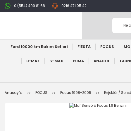
0 (554) 499 81 68
0216 471 05 42
Ford 10000 km Bakım Setleri
FİESTA
FOCUS
MO
B-MAX
S-MAX
PUMA
ANADOL
TAUNU
Anasayfa
FOCUS
Focus 1998-2005
Enjektör / Sens