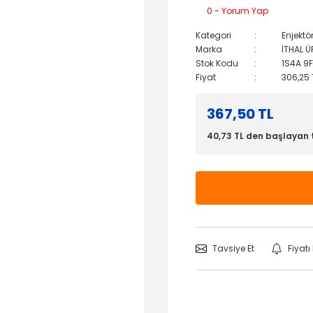
0 - Yorum Yap
Kategori
Enjektö
Marka
İTHAL 
Stok Kodu
1S4A 9
Fiyat
306,25 
367,50 TL
40,73 TL den başlayan t
Tavsiye Et
Fiyat