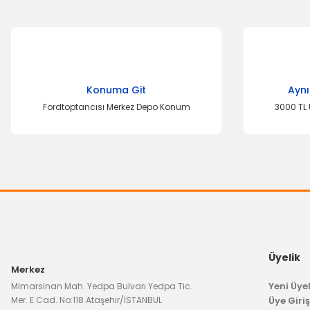
Bu ürünün fiyat bilgisi, resim, ürün açıklamalarında ve diğer k
Görüş ve önerileriniz için teşekkür ederiz.
Ürün resmi kalitesiz, bozuk veya görüntülenemiyor.
Konuma Git
Aynı
Ürün açıklamasında eksik bilgiler bulunuyor.
Fordtoptancısı Merkez Depo Konum
3000 TL 
Ürün bilgilerinde hatalar bulunuyor.
Ürün fiyatı diğer sitelerden daha pahalı.
Bu ürüne benzer farklı alternatifler olmalı.
Üyelik
Merkez
Yeni Üyel
Mimarsinan Mah. Yedpa Bulvarı Yedpa Tic.
Mer. E Cad. No:118 Ataşehir/İSTANBUL
Üye Giriş