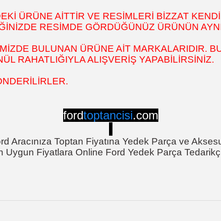
İ ÜRÜNE AİTTİR VE RESİMLERİ BİZZAT KENDİ
DİĞİNİZDE RESİMDE GÖRDÜĞÜNÜZ ÜRÜNÜN AYNI
MİZDE BULUNAN ÜRÜNE AİT MARKALARIDIR. BU
L RAHATLIĞIYLA ALIŞVERİŞ YAPABİLİRSİNİZ.
ÖNDERİLİRLER.
ford
toptancisi
.com
rd Aracınıza Toptan Fiyatına Yedek Parça ve Akses
n Uygun Fiyatlara Online Ford Yedek Parça Tedarikçi