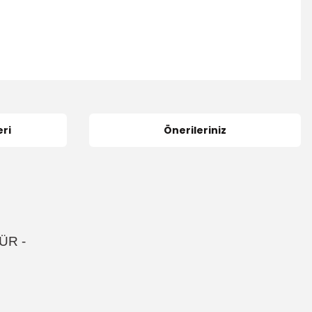
ri
Önerileriniz
DÜR
-