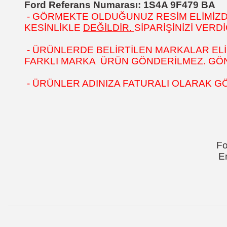
Ford Referans Numarası: 1S4A 9F479 BA
- GÖRMEKTE OLDUĞUNUZ RESİM ELİMİZDEK
KESİNLİKLE
DEĞİLDİR.
SİPARİŞİNİZİ VER
- ÜRÜNLERDE BELİRTİLEN MARKALAR ELİ
FARKLI MARKA ÜRÜN GÖNDERİLMEZ. GÖNÜ
- ÜRÜNLER ADINIZA FATURALI OLARAK G
Fo
E