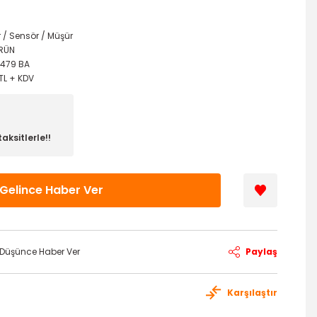
r / Sensör / Müşür
ÜRÜN
F479 BA
TL + KDV
aksitlerle!!
Gelince Haber Ver
ı Düşünce Haber Ver
Paylaş
Karşılaştır