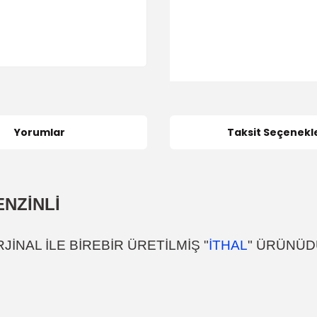
Yorumlar
Taksit Seçenekle
ENZİNLİ
İNAL İLE BİREBİR ÜRETİLMİŞ "
İTHAL
" ÜRÜNÜ