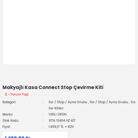
Makyajlı Kasa Connect Stop Çevirme Kiti
0 - Yorum Yap
Kategori
Far / Stop / Ayna Grubu
,
Far / Stop / Ayna Grubu
,
Sis
Far Kitleri
Marka
YERLİ ÜRÜN
Stok Kodu
9T16 13404 AD KİT
Fiyat
1.499,17 TL + KDV