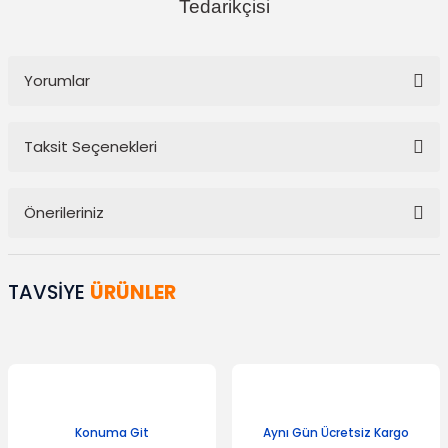
Tedarikçisi
Yorumlar
Taksit Seçenekleri
Bu ürüne ilk yorumu siz yapın!
Önerileriniz
Yorum Yaz
Bu ürünün fiyat bilgisi, resim, ürün açıklamalarında ve diğer
konularda yetersiz gördüğünüz noktaları öneri formunu kullanarak
TAVSİYE
ÜRÜNLER
tarafımıza iletebilirsiniz.
Görüş ve önerileriniz için teşekkür ederiz.
Ürün resmi kalitesiz, bozuk veya görüntülenemiyor.
Ürün açıklamasında eksik bilgiler bulunuyor.
Ürün bilgilerinde hatalar bulunuyor.
Konuma Git
Aynı Gün Ücretsiz Kargo