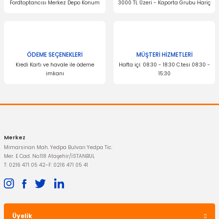
Fordtoptancısı Merkez Depo Konum
3000 TL Üzeri - Kaporta Grubu Hariç
Ürün fiyatı diğer sitelerden daha pahalı.
Bu ürüne benzer farklı alternatifler olmalı.
OTOSAN
OTOSAN
Yağ Filtresi Connect
Hava Filtresi Connect
ÖDEME SEÇENEKLERİ
MÜŞTERİ HİZMETLERİ
Kredi Kartı ve havale ile ödeme
Hafta içi: 08:30 - 18:30 C.tesi 08:30 -
604,44 TL
355,70 TL
imkanı
15:30
Gönder
Merkez
Mimarsinan Mah. Yedpa Bulvarı Yedpa Tic.
Mer. E Cad. No:118 Ataşehir/İSTANBUL
T: 0216 471 05 42
-
F: 0216 471 05 41
Üyelik