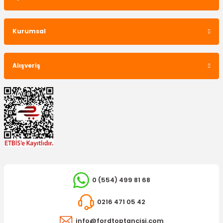
ÖZ-İŞ
İç Güneşlik Connect Takım Alçak Tavan
Kurumsal
1.417,50 TL
Alışveriş
0 (554) 499 81 68
İTHAL ÜRÜN
0216 471 05 42
Arka Silecek Kol Kapağı Connect
info@fordtoptancisi.com