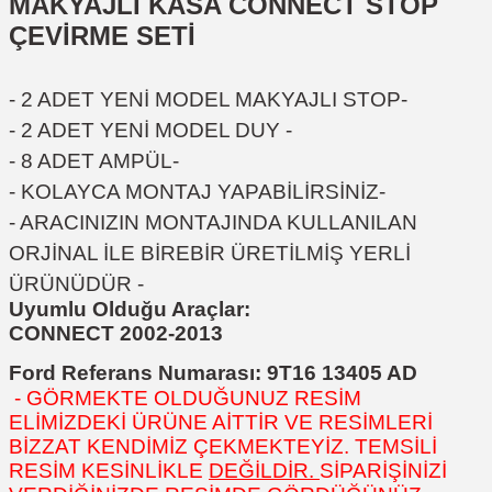
MAKYAJLI KASA CONNECT STOP
ÇEVİRME SETİ
- 2 ADET YENİ MODEL MAKYAJLI STOP-
- 2 ADET YENİ MODEL DUY -
- 8 ADET AMPÜL-
- KOLAYCA MONTAJ YAPABİLİRSİNİZ-
- ARACINIZIN MONTAJINDA KULLANILAN
ORJİNAL İLE BİREBİR ÜRETİLMİŞ YERLİ
ÜRÜNÜDÜR
-
Uyumlu Olduğu Araçlar:
CONNECT 2002-2013
Ford Referans Numarası:
9T16 13405 AD
- GÖRMEKTE OLDUĞUNUZ RESİM
ELİMİZDEKİ ÜRÜNE AİTTİR VE RESİMLERİ
BİZZAT KENDİMİZ ÇEKMEKTEYİZ. TEMSİLİ
RESİM KESİNLİKLE
DEĞİLDİR.
SİPARİŞİNİZİ