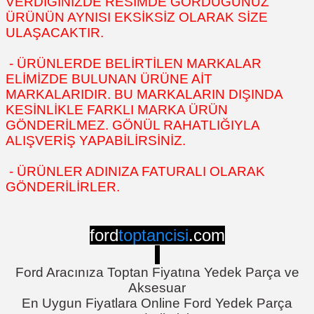
VERDİĞİNİZDE RESİMDE GÖRDÜĞÜNÜZ
ÜRÜNÜN AYNISI EKSİKSİZ OLARAK SİZE
ULAŞACAKTIR.
- ÜRÜNLERDE BELİRTİLEN MARKALAR
ELİMİZDE BULUNAN ÜRÜNE AİT
MARKALARIDIR. BU MARKALARIN DIŞINDA
KESİNLİKLE FARKLI MARKA ÜRÜN
GÖNDERİLMEZ. GÖNÜL RAHATLIĞIYLA
ALIŞVERİŞ YAPABİLİRSİNİZ.
- ÜRÜNLER ADINIZA FATURALI OLARAK
GÖNDERİLİRLER.
ford
toptancisi
.com
Ford Aracınıza Toptan Fiyatına Yedek Parça ve
Aksesuar
En Uygun Fiyatlara Online Ford Yedek Parça