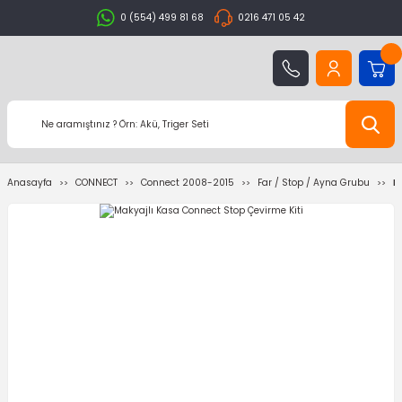
0 (554) 499 81 68
0216 471 05 42
Anasayfa
CONNECT
Connect 2008-2015
Far / Stop / Ayna Grubu
M