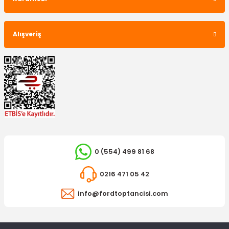
Alışveriş
DAYCO
Triger Seti Fiesta Fusion 1.4 / 1.6 Benzinli 2005/-
0 (554) 499 81 68
2.750,00 TL
0216 471 05 42
info@fordtoptancisi.com