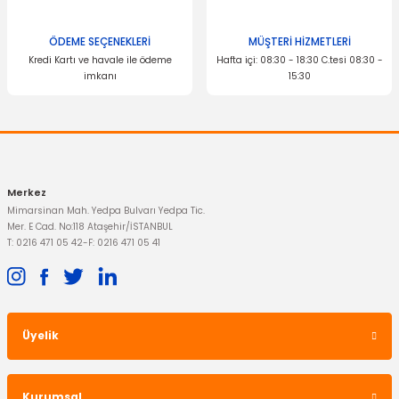
ÖDEME SEÇENEKLERİ
MÜŞTERİ HİZMETLERİ
Kredi Kartı ve havale ile ödeme
Hafta içi: 08:30 - 18:30 C.tesi 08:30 -
imkanı
15:30
Gönder
DAYCO
Merkez
Triger Seti Fiesta Fusion 1.4 / 1.6 Motor Benzinli 2001-2006
Mimarsinan Mah. Yedpa Bulvarı Yedpa Tic.
Mer. E Cad. No:118 Ataşehir/İSTANBUL
T: 0216 471 05 42
-
F: 0216 471 05 41
2.099,00 TL
Üyelik
Kurumsal