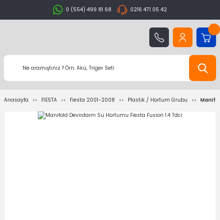
0 (554) 499 81 68
0216 471 05 42
Anasayfa
FİESTA
Fiesta 2001-2008
Plastik / Hortum Grubu
Manifol