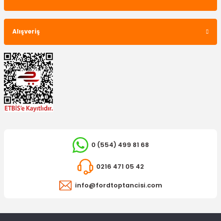
OTOSAN
Arka Helezon Alt Plastiği Fiesta Courier
Alışveriş
719,57 TL
0 (554) 499 81 68
0216 471 05 42
PİERBURG
DELPHİ
Egr Komple Courier Tdci
Motor Isı Sensörü Courier
info@fordtoptancisi.com
8.778,45 TL
504,96 TL