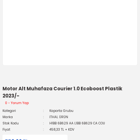
Motor Alt Muhafaza Courier 1.0 Ecoboost Plastik
2023/-
0 - Yorum Yap
Kategori
Kaporta Grubu
Marka
İTHAL ÜRÜN
Stok Kodu
H1BB 6B629 AA L1BB 6B629 CA COU
Fiyat
458,33 TL + KDV