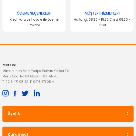
ÖDEME SEÇENEKLERİ
MÜŞTERİ HİZMETLERİ
Kredi Kartı ve havale ile ödeme
Hafta içi: 08:30 - 18:30 C.tesi 08:30 -
İTHAL ÜRÜN
imkanı
15:30
Sürgülü Kapı Switch Karşılığı Courier
Gönder
1.475,20 TL
Merkez
Mimarsinan Mah. Yedpa Bulvarı Yedpa Tic.
Mer. E Cad. No:118 Ataşehir/İSTANBUL
T: 0216 471 05 42
-
F: 0216 471 05 41
Üyelik
Kurumsal