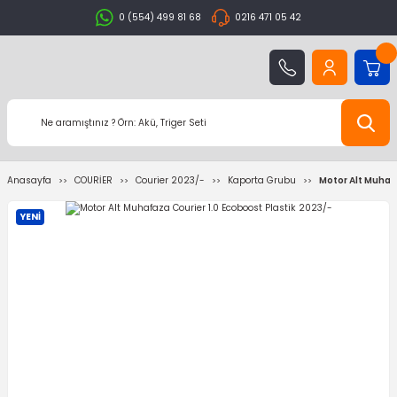
0 (554) 499 81 68
0216 471 05 42
Anasayfa
COURİER
Courier 2023/-
Kaporta Grubu
Motor Alt Muhafa
YENİ