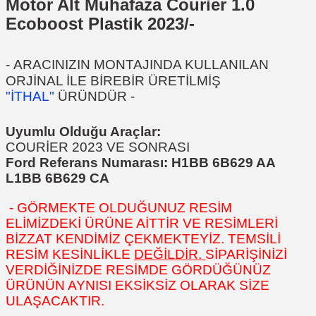
Motor Alt Muhafaza Courier 1.0
Ecoboost Plastik 2023/-
-
ARACINIZIN MONTAJINDA KULLANILAN
ORJİNAL İLE BİREBİR ÜRETİLMİŞ
"İTHAL"
ÜRÜNDÜR
-
Uyumlu Olduğu Araçlar:
COURİER 2023 VE SONRASI
Ford Referans Numarası:
H1BB 6B629 AA
L1BB 6B629 CA
- GÖRMEKTE OLDUĞUNUZ RESİM
ELİMİZDEKİ ÜRÜNE AİTTİR VE RESİMLERİ
BİZZAT KENDİMİZ ÇEKMEKTEYİZ. TEMSİLİ
RESİM KESİNLİKLE
DEĞİLDİR.
SİPARİŞİNİZİ
VERDİĞİNİZDE RESİMDE GÖRDÜĞÜNÜZ
ÜRÜNÜN AYNISI EKSİKSİZ OLARAK SİZE
ULAŞACAKTIR.