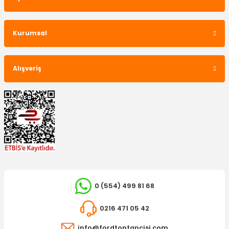
Fren Stop Müşürü Kuga
OTOSAN
Debriyaj Pedal Müşürü Kuga
Kurumsal
717,22 TL
999,00 TL
Alışveriş
DAYCO
V Kayışı S-Max
OTOSAN
Hız Kontrol Müşürü Kuga
0 (554) 499 81 68
920,82 TL
0216 471 05 42
663,45 TL
info@fordtoptancisi.com