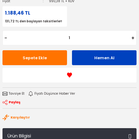
Fiyat
990,38 TL + KDV
1.188,46 TL
131,72 TL den başlayan taksitlerle!!
Sepete Ekle
Hemen Al
Tavsiye Et
Fiyatı Düşünce Haber Ver
Paylaş
Karşılaştır
Ürün Bilgisi