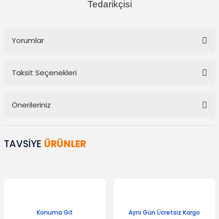
Tedarikçisi
Yorumlar
Taksit Seçenekleri
Bu ürüne ilk yorumu siz yapın!
Önerileriniz
Yorum Yaz
Bu ürünün fiyat bilgisi, resim, ürün açıklamalarında ve diğer
konularda yetersiz gördüğünüz noktaları öneri formunu kullanarak
TAVSİYE
ÜRÜNLER
tarafımıza iletebilirsiniz.
Görüş ve önerileriniz için teşekkür ederiz.
Ürün resmi kalitesiz, bozuk veya görüntülenemiyor.
Ürün açıklamasında eksik bilgiler bulunuyor.
Ürün bilgilerinde hatalar bulunuyor.
Konuma Git
Aynı Gün Ücretsiz Kargo