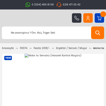
0 (554) 499 81 68
0216 471 05 42
Anasayfa
FİESTA
Fiesta 2018/-
Enjektör / Sensör / Müşür
Motor Isı
YENİ