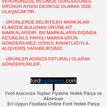
VERDİĞİNİZDE RESİMDE GÖRDÜĞÜNÜZ
ÜRÜNÜN AYNISI EKSİKSİZ OLARAK SİZE
ULAŞACAKTIR.
- ÜRÜNLERDE BELİRTİLEN MARKALAR
ELİMİZDE BULUNAN ÜRÜNE AİT
MARKALARIDIR. BU MARKALARIN DIŞINDA
KESİNLİKLE FARKLI MARKA ÜRÜN
GÖNDERİLMEZ. GÖNÜL RAHATLIĞIYLA
ALIŞVERİŞ YAPABİLİRSİNİZ.
- ÜRÜNLER ADINIZA FATURALI OLARAK
GÖNDERİLİRLER.
ford
toptancisi
.com
Ford Aracınıza Toptan Fiyatına Yedek Parça ve
Aksesuar
En Uygun Fiyatlara Online Ford Yedek Parça