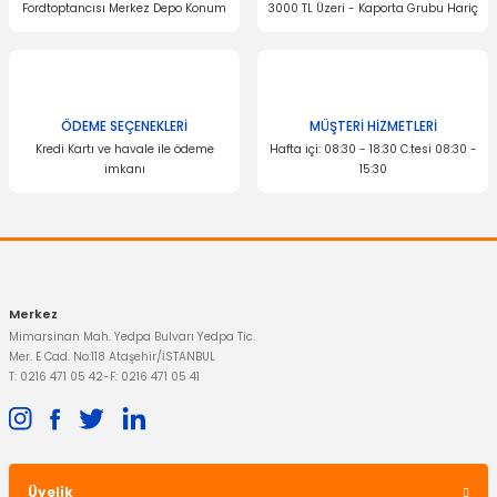
Fordtoptancısı Merkez Depo Konum
3000 TL Üzeri - Kaporta Grubu Hariç
Ürün fiyatı diğer sitelerden daha pahalı.
Bu ürüne benzer farklı alternatifler olmalı.
ÖDEME SEÇENEKLERİ
MÜŞTERİ HİZMETLERİ
OTOSAN
Kredi Kartı ve havale ile ödeme
Hafta içi: 08:30 - 18:30 C.tesi 08:30 -
Jant Göbek Arması Kuga 1 Adet
imkanı
15:30
Gönder
367,50 TL
Merkez
Mimarsinan Mah. Yedpa Bulvarı Yedpa Tic.
Mer. E Cad. No:118 Ataşehir/İSTANBUL
T: 0216 471 05 42
-
F: 0216 471 05 41
OTOSAN
Üyelik