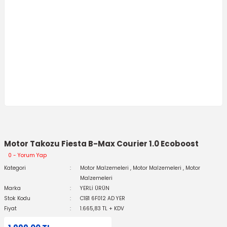
Motor Takozu Fiesta B-Max Courier 1.0 Ecoboost
0 - Yorum Yap
Kategori
Motor Malzemeleri
,
Motor Malzemeleri
,
Motor
Malzemeleri
Marka
YERLİ ÜRÜN
Stok Kodu
C1B1 6F012 AD YER
Fiyat
1.665,83 TL + KDV