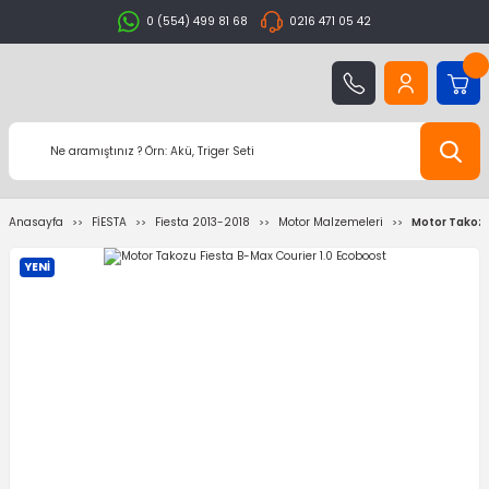
0 (554) 499 81 68
0216 471 05 42
Anasayfa
FİESTA
Fiesta 2013-2018
Motor Malzemeleri
Motor Takozu
YENİ