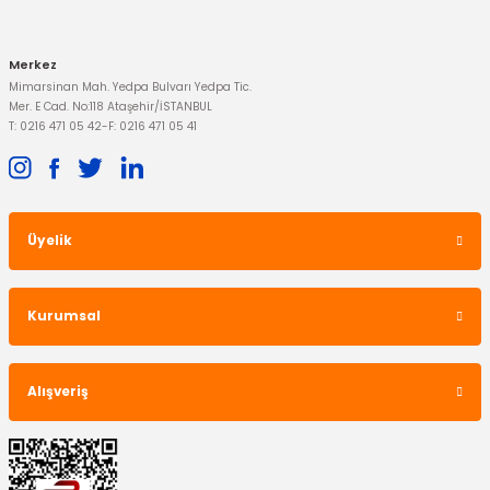
Merkez
Mimarsinan Mah. Yedpa Bulvarı Yedpa Tic.
Mer. E Cad. No:118 Ataşehir/İSTANBUL
T: 0216 471 05 42
-
F: 0216 471 05 41
Üyelik
OTOSAN
Cam Açma Düğmesi Mondeo
Kurumsal
4.051,18 TL
Alışveriş