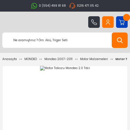
0 (554) 499 81 68
0216 471 05 42
Anasayfa
MONDEO
Mondeo 2007-2011
Motor Malzemeleri
Motor Ta