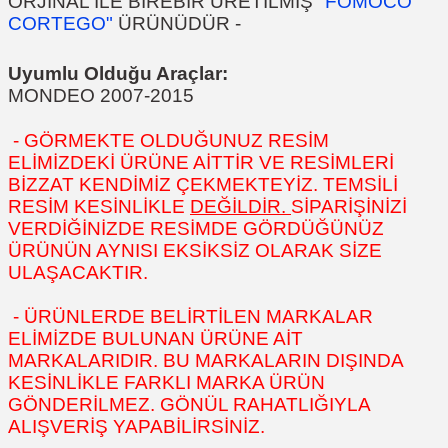
ORJİNAL İLE BİREBİR ÜRETİLMİŞ
"FOMOCO
CORTEGO"
ÜRÜNÜDÜR
-
Uyumlu Olduğu Araçlar:
MONDEO 2007-2015
- GÖRMEKTE OLDUĞUNUZ RESİM
ELİMİZDEKİ ÜRÜNE AİTTİR VE RESİMLERİ
BİZZAT KENDİMİZ ÇEKMEKTEYİZ. TEMSİLİ
RESİM KESİNLİKLE
DEĞİLDİR.
SİPARİŞİNİZİ
VERDİĞİNİZDE RESİMDE GÖRDÜĞÜNÜZ
ÜRÜNÜN AYNISI EKSİKSİZ OLARAK SİZE
ULAŞACAKTIR.
- ÜRÜNLERDE BELİRTİLEN MARKALAR
ELİMİZDE BULUNAN ÜRÜNE AİT
MARKALARIDIR. BU MARKALARIN DIŞINDA
KESİNLİKLE FARKLI MARKA ÜRÜN
GÖNDERİLMEZ. GÖNÜL RAHATLIĞIYLA
ALIŞVERİŞ YAPABİLİRSİNİZ.