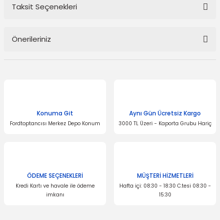
Taksit Seçenekleri
Bu ürüne ilk yorumu siz yapın!
Önerileriniz
Yorum Yaz
Bu ürünün fiyat bilgisi, resim, ürün açıklamalarında ve diğer
konularda yetersiz gördüğünüz noktaları öneri formunu kullanarak
tarafımıza iletebilirsiniz.
Görüş ve önerileriniz için teşekkür ederiz.
Konuma Git
Aynı Gün Ücretsiz Kargo
Ürün resmi kalitesiz, bozuk veya görüntülenemiyor.
Fordtoptancısı Merkez Depo Konum
3000 TL Üzeri - Kaporta Grubu Hariç
Ürün açıklamasında eksik bilgiler bulunuyor.
Ürün bilgilerinde hatalar bulunuyor.
Ürün fiyatı diğer sitelerden daha pahalı.
Bu ürüne benzer farklı alternatifler olmalı.
ÖDEME SEÇENEKLERİ
MÜŞTERİ HİZMETLERİ
Kredi Kartı ve havale ile ödeme
Hafta içi: 08:30 - 18:30 C.tesi 08:30 -
imkanı
15:30