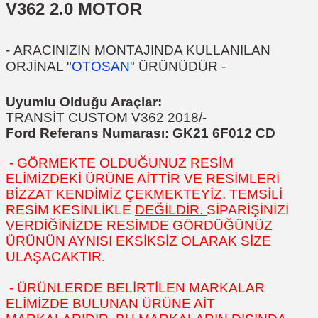
V362 2.0 MOTOR
-
ARACINIZIN MONTAJINDA KULLANILAN
ORJİNAL "
OTOSAN
" ÜRÜNÜDÜR
-
Uyumlu Olduğu Araçlar:
TRANSİT CUSTOM V362 2018/-
Ford Referans Numarası: G
K21 6F012 CD
- GÖRMEKTE OLDUĞUNUZ RESİM
ELİMİZDEKİ ÜRÜNE AİTTİR VE RESİMLERİ
BİZZAT KENDİMİZ ÇEKMEKTEYİZ. TEMSİLİ
RESİM KESİNLİKLE
DEĞİLDİR.
SİPARİŞİNİZİ
VERDİĞİNİZDE RESİMDE GÖRDÜĞÜNÜZ
ÜRÜNÜN AYNISI EKSİKSİZ OLARAK SİZE
ULAŞACAKTIR.
- ÜRÜNLERDE BELİRTİLEN MARKALAR
ELİMİZDE BULUNAN ÜRÜNE AİT