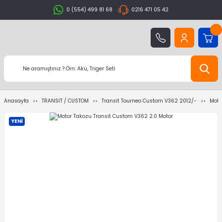
0 (554) 499 81 68
0216 471 05 42
Anasayfa
TRANSİT / CUSTOM
Transit Tourneo Custom V362 2012/-
Moto
YENİ