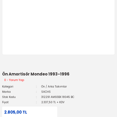
Ön Amortisör Mondeo 1993-1996
0 - Yorum Yap
Kategori
Ön / Arka Takımlar
Marka
SACHS
Stok Kodu
312291 AM93BX 18045 BC
Fiyat
2.337,50 TL + KDV
2.805,00 TL