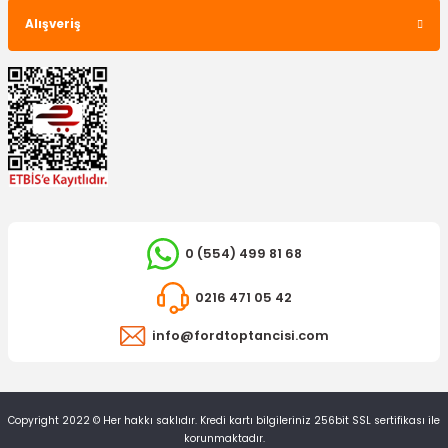
Alışveriş
350,00 TL
0 (554) 499 81 68
İTHAL ÜRÜN
Sis Farı Mondeo Sol
0216 471 05 42
info@fordtoptancisi.com
2.420,94 TL
DEPO
Ön Sinyal Lambası Mondeo Beyaz Sol
Copyright 2022 © Her hakkı saklıdır. Kredi kartı bilgileriniz 256bit SSL sertifikası ile
korunmaktadır.