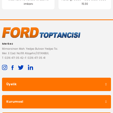
İTHAL ÜRÜN
imkanı
15:30
Z Rot (Askı Rotu) Mondeo 2000-2007
Gönder
357,89 TL
Merkez
Mimarsinan Mah. Yedpa Bulvarı Yedpa Tic.
Mer. E Cad. No:118 Ataşehir/İSTANBUL
T: 0216 471 05 42
-
F: 0216 471 05 41
Üyelik
Kurumsal
DEPO
Ön Sinyal Lambası Mondeo Beyaz Sağ