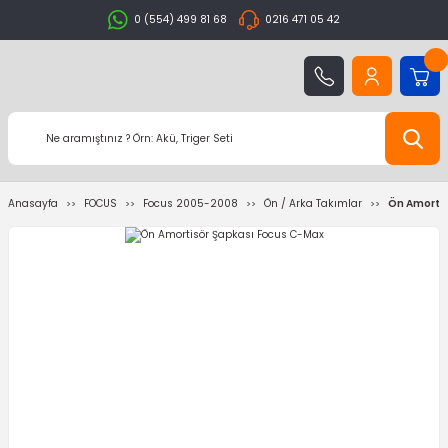
0 (554) 499 81 68
0216 471 05 42
Anasayfa
FOCUS
Focus 2005-2008
Ön / Arka Takımlar
Ön Amortis