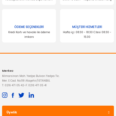
Ürün fiyatı diğer sitelerden daha pahalı.
Bu ürüne benzer farklı alternatifler olmalı.
OTOSAN
Hava Filtresi Focus C-Max
ÖDEME SEÇENEKLERİ
MÜŞTERİ HİZMETLERİ
OTOSAN
Kredi Kartı ve havale ile ödeme
Hafta içi: 08:30 - 18:30 C.tesi 08:30 -
Hava Filtresi Focus C-Max Dizel
imkanı
15:30
Gönder
1.069,50 TL
1.188,46 TL
Merkez
Mimarsinan Mah. Yedpa Bulvarı Yedpa Tic.
Mer. E Cad. No:118 Ataşehir/İSTANBUL
T: 0216 471 05 42
-
F: 0216 471 05 41
Üyelik