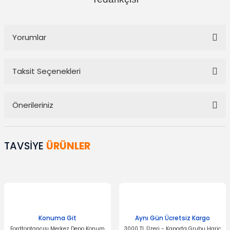
Yorumlar
Taksit Seçenekleri
Bu ürüne ilk yorumu siz yapın!
Önerileriniz
Yorum Yaz
Bu ürünün fiyat bilgisi, resim, ürün açıklamalarında ve diğer
konularda yetersiz gördüğünüz noktaları öneri formunu kullanarak
TAVSİYE
ÜRÜNLER
tarafımıza iletebilirsiniz.
Görüş ve önerileriniz için teşekkür ederiz.
Ürün resmi kalitesiz, bozuk veya görüntülenemiyor.
Ürün açıklamasında eksik bilgiler bulunuyor.
Ürün bilgilerinde hatalar bulunuyor.
Konuma Git
Aynı Gün Ücretsiz Kargo
Fordtoptancısı Merkez Depo Konum
3000 TL Üzeri - Kaporta Grubu Hariç