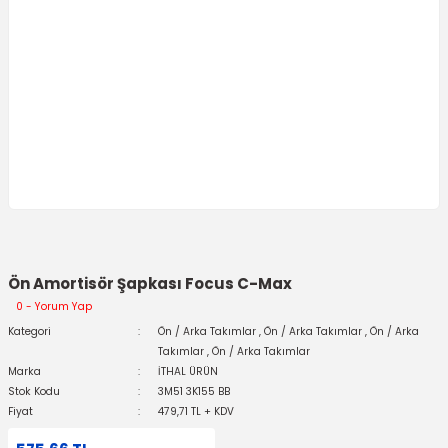
Ön Amortisör Şapkası Focus C-Max
0 - Yorum Yap
Kategori
Ön / Arka Takımlar
,
Ön / Arka Takımlar
,
Ön / Arka
Takımlar
,
Ön / Arka Takımlar
Marka
İTHAL ÜRÜN
Stok Kodu
3M51 3K155 BB
Fiyat
479,71 TL + KDV