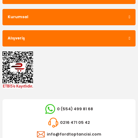
YERLİ ÜRÜN
Kurumsal
Polen Filtresi Focus C-Max Karbonlu
Alışveriş
310,52 TL
0 (554) 499 81 68
0216 471 05 42
info@fordtoptancisi.com