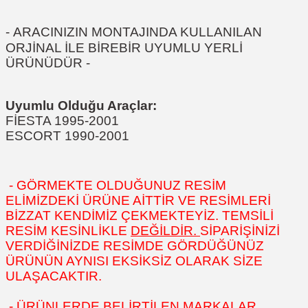
-
ARACINIZIN MONTAJINDA KULLANILAN
ORJİNAL İLE BİREBİR UYUMLU YERLİ
ÜRÜNÜDÜR
-
Uyumlu Olduğu Araçlar:
FİESTA 1995-2001
ESCORT 1990-2001
- GÖRMEKTE OLDUĞUNUZ RESİM
ELİMİZDEKİ ÜRÜNE AİTTİR VE RESİMLERİ
BİZZAT KENDİMİZ ÇEKMEKTEYİZ. TEMSİLİ
RESİM KESİNLİKLE
DEĞİLDİR.
SİPARİŞİNİZİ
VERDİĞİNİZDE RESİMDE GÖRDÜĞÜNÜZ
ÜRÜNÜN AYNISI EKSİKSİZ OLARAK SİZE
ULAŞACAKTIR.
- ÜRÜNLERDE BELİRTİLEN MARKALAR