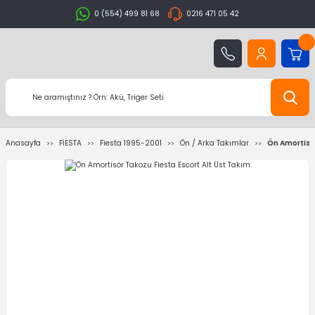
0 (554) 499 81 68
0216 471 05 42
Anasayfa
FİESTA
Fiesta 1995-2001
Ön / Arka Takımlar
Ön Amortisör