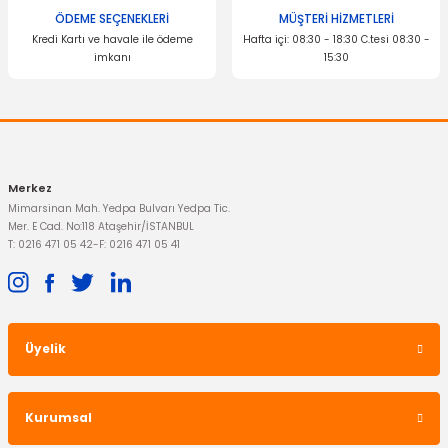
ÖDEME SEÇENEKLERİ
MÜŞTERİ HİZMETLERİ
Kredi Kartı ve havale ile ödeme
Hafta içi: 08:30 - 18:30 C.tesi 08:30 -
YERLİ ÜRÜN
imkanı
15:30
Polen Filtresi Fiesta Fusion Karbonlu
Gönder
310,52 TL
Merkez
Mimarsinan Mah. Yedpa Bulvarı Yedpa Tic.
Mer. E Cad. No:118 Ataşehir/İSTANBUL
T: 0216 471 05 42
-
F: 0216 471 05 41
Üyelik
Kurumsal