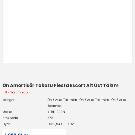
Ön Amortisör Takozu Fiesta Escort Alt Üst Takım
0 - Yorum Yap
Kategori
Ön / Arka Takımlar
,
Ön / Arka Takımlar
,
Ön / Arka
Takımlar
Marka
YERLİ ÜRÜN
Stok Kodu
378
Fiyat
1.069,93 TL + KDV