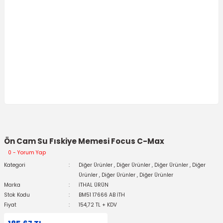
Ön Cam Su Fıskiye Memesi Focus C-Max
0 - Yorum Yap
Kategori
Diğer Ürünler
,
Diğer Ürünler
,
Diğer Ürünler
,
Diğer
Ürünler
,
Diğer Ürünler
,
Diğer Ürünler
Marka
İTHAL ÜRÜN
Stok Kodu
BM51 17666 AB İTH
Fiyat
154,72 TL + KDV