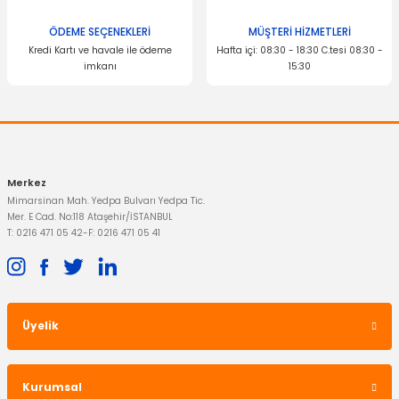
ÖDEME SEÇENEKLERİ
MÜŞTERİ HİZMETLERİ
DAYCO
Kredi Kartı ve havale ile ödeme
Hafta içi: 08:30 - 18:30 C.tesi 08:30 -
535,34 TL
Triger Seti Focus C-Max 1.6 Tdci
imkanı
15:30
Gönder
2.799,00 TL
Merkez
Mimarsinan Mah. Yedpa Bulvarı Yedpa Tic.
Mer. E Cad. No:118 Ataşehir/İSTANBUL
T: 0216 471 05 42
-
F: 0216 471 05 41
Üyelik
Kurumsal