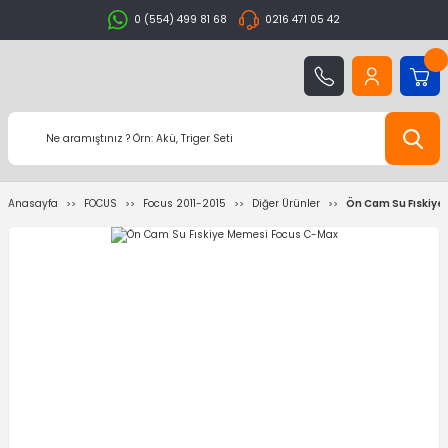
0 (554) 499 81 68
0216 471 05 42
Anasayfa
FOCUS
Focus 2011-2015
Diğer Ürünler
Ön Cam Su Fıskiye