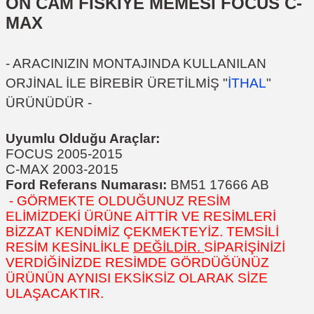
ÖN CAM FISKİYE MEMESİ FOCUS C-
MAX
- ARACINIZIN MONTAJINDA KULLANILAN
ORJİNAL İLE BİREBİR ÜRETİLMİŞ "
İTHAL
"
ÜRÜNÜDÜR -
Uyumlu Olduğu Araçlar:
FOCUS 2005-2015
C-MAX 2003-2015
Ford Referans Numarası:
BM51 17666 AB
- GÖRMEKTE OLDUĞUNUZ RESİM
ELİMİZDEKİ ÜRÜNE AİTTİR VE RESİMLERİ
BİZZAT KENDİMİZ ÇEKMEKTEYİZ. TEMSİLİ
RESİM KESİNLİKLE
DEĞİLDİR.
SİPARİŞİNİZİ
VERDİĞİNİZDE RESİMDE GÖRDÜĞÜNÜZ
ÜRÜNÜN AYNISI EKSİKSİZ OLARAK SİZE
ULAŞACAKTIR.