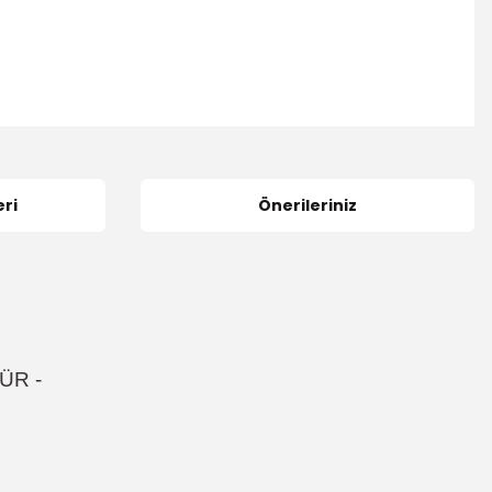
ri
Önerileriniz
ÜR
-