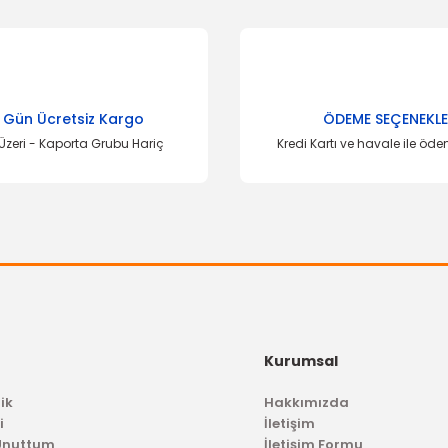
onularda yetersiz gördüğünüz noktaları öneri formunu kullanarak tarafımı
Bu ürüne ilk yorumu siz yapın!
Yorum Yaz
 Gün Ücretsiz Kargo
ÖDEME SEÇENEKLE
Üzeri - Kaporta Grubu Hariç
Kredi Kartı ve havale ile öd
Gönder
Kurumsal
ik
Hakkımızda
i
İletişim
 Unuttum
İletişim Formu