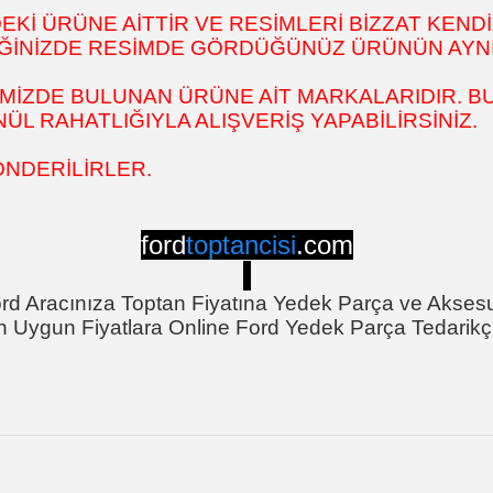
İ ÜRÜNE AİTTİR VE RESİMLERİ BİZZAT KENDİ
DİĞİNİZDE RESİMDE GÖRDÜĞÜNÜZ ÜRÜNÜN AYNI
MİZDE BULUNAN ÜRÜNE AİT MARKALARIDIR. BU
L RAHATLIĞIYLA ALIŞVERİŞ YAPABİLİRSİNİZ.
ÖNDERİLİRLER.
ford
toptancisi
.com
rd Aracınıza Toptan Fiyatına Yedek Parça ve Akses
n Uygun Fiyatlara Online Ford Yedek Parça Tedarikçi