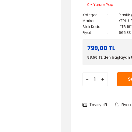
0 - Yorum Yap
Kategori
Plastik
Marka
YERLİ Ü
Stok Kodu
L1TB 16
Fiyat
665,83 
799,00 TL
88,56 TL den başlayan t
S
Tavsiye Et
Fiyat