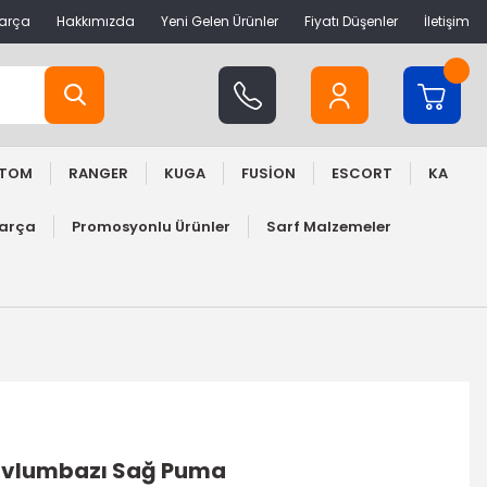
Parça
Hakkımızda
Yeni Gelen Ürünler
Fiyatı Düşenler
İletişim
STOM
RANGER
KUGA
FUSİON
ESCORT
KA
Parça
Promosyonlu Ürünler
Sarf Malzemeler
avlumbazı Sağ Puma