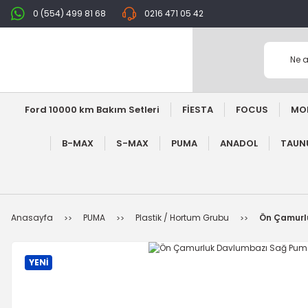
0 (554) 499 81 68
0216 471 05 42
Ford 10000 km Bakım Setleri
FİESTA
FOCUS
MO
B-MAX
S-MAX
PUMA
ANADOL
TAUNU
Anasayfa
PUMA
Plastik / Hortum Grubu
Ön Çamurl
YENİ