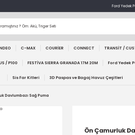
Ford Yedek 
NDEO
C-MAX
COURİER
CONNECT
TRANSİT / CU
S / P100
FESTİVA SIERRA GRANADA 17M 20M
Ford Yedek 
Sis Far Kitleri
3D Paspas ve Bagaj Havuz Çeşitleri
uk Davlumbazı Sağ Puma
Ön Çamurluk D