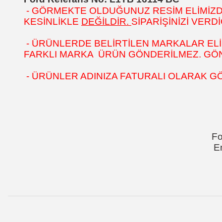
- GÖRMEKTE OLDUĞUNUZ RESİM ELİMİZDEK
KESİNLİKLE
DEĞİLDİR.
SİPARİŞİNİZİ VER
- ÜRÜNLERDE BELİRTİLEN MARKALAR ELİ
FARKLI MARKA ÜRÜN GÖNDERİLMEZ. GÖNÜ
- ÜRÜNLER ADINIZA FATURALI OLARAK G
Fo
E