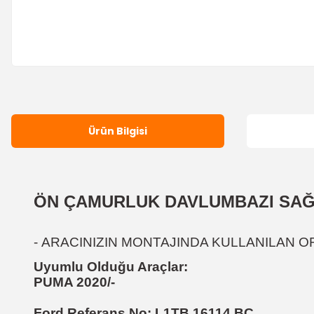
Ürün Bilgisi
ÖN ÇAMURLUK DAVLUMBAZI SA
-
ARACINIZIN MONTAJINDA KULLANILAN OR
Uyumlu Olduğu Araçlar:
PUMA 2020/-
Ford Referans No:
L1TB 16114 BC