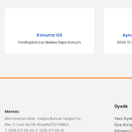
Bu ürünün fiyat bilgisi, resim, ürün açıklamalarında ve diğer k
Görüş ve önerileriniz için teşekkür ederiz.
Ürün resmi kalitesiz, bozuk veya görüntülenemiyor.
Konuma Git
Aynı
Ürün açıklamasında eksik bilgiler bulunuyor.
Fordtoptancısı Merkez Depo Konum
3000 TL 
Ürün bilgilerinde hatalar bulunuyor.
Ürün fiyatı diğer sitelerden daha pahalı.
Bu ürüne benzer farklı alternatifler olmalı.
Üyelik
Merkez
Yeni Üyel
Mimarsinan Mah. Yedpa Bulvarı Yedpa Tic.
Mer. E Cad. No:118 Ataşehir/İSTANBUL
Üye Giriş
T: 0216 471 05 42
-
F: 0216 471 05 41
Şifremi