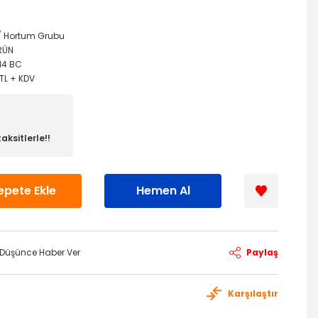
 / Hortum Grubu
RÜN
114 BC
TL + KDV
aksitlerle!!
epete Ekle
Hemen Al
ı Düşünce Haber Ver
Paylaş
Karşılaştır