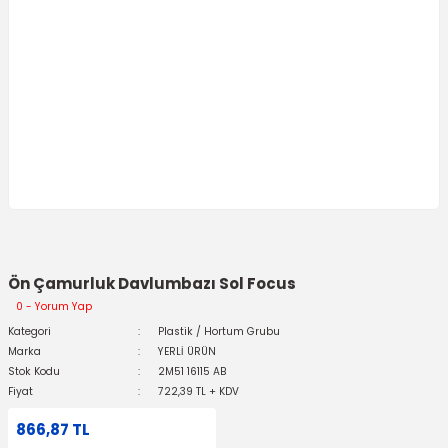
Ön Çamurluk Davlumbazı Sol Focus
0 - Yorum Yap
Kategori
Plastik / Hortum Grubu
Marka
YERLİ ÜRÜN
Stok Kodu
2M51 16115 AB
Fiyat
722,39 TL + KDV
866,87 TL