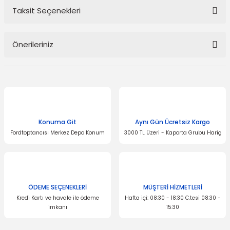
Taksit Seçenekleri
Bu ürüne ilk yorumu siz yapın!
Önerileriniz
Yorum Yaz
Bu ürünün fiyat bilgisi, resim, ürün açıklamalarında ve diğer
konularda yetersiz gördüğünüz noktaları öneri formunu kullanarak
tarafımıza iletebilirsiniz.
Görüş ve önerileriniz için teşekkür ederiz.
Konuma Git
Aynı Gün Ücretsiz Kargo
Ürün resmi kalitesiz, bozuk veya görüntülenemiyor.
Fordtoptancısı Merkez Depo Konum
3000 TL Üzeri - Kaporta Grubu Hariç
Ürün açıklamasında eksik bilgiler bulunuyor.
Ürün bilgilerinde hatalar bulunuyor.
Ürün fiyatı diğer sitelerden daha pahalı.
Bu ürüne benzer farklı alternatifler olmalı.
ÖDEME SEÇENEKLERİ
MÜŞTERİ HİZMETLERİ
Kredi Kartı ve havale ile ödeme
Hafta içi: 08:30 - 18:30 C.tesi 08:30 -
imkanı
15:30