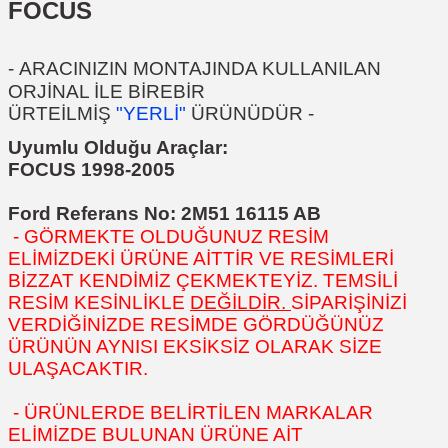
FOCUS
-
ARACINIZIN MONTAJINDA KULLANILAN
ORJİNAL İLE BİREBİR
ÜRTEİLMİŞ
"YERLİ"
ÜRÜNÜDÜR
-
Uyumlu Olduğu Araçlar:
FOCUS 1998-2005
Ford Referans No:
2M51 16115 AB
- GÖRMEKTE OLDUĞUNUZ RESİM
ELİMİZDEKİ ÜRÜNE AİTTİR VE RESİMLERİ
BİZZAT KENDİMİZ ÇEKMEKTEYİZ. TEMSİLİ
RESİM KESİNLİKLE
DEĞİLDİR.
SİPARİŞİNİZİ
VERDİĞİNİZDE RESİMDE GÖRDÜĞÜNÜZ
ÜRÜNÜN AYNISI EKSİKSİZ OLARAK SİZE
ULAŞACAKTIR.
- ÜRÜNLERDE BELİRTİLEN MARKALAR
ELİMİZDE BULUNAN ÜRÜNE AİT