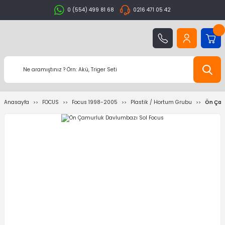
0 (554) 499 81 68
0216 471 05 42
Anasayfa
FOCUS
Focus 1998-2005
Plastik / Hortum Grubu
Ön Çam