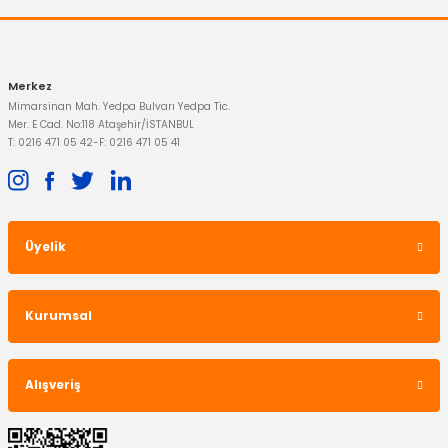
Gönder
Merkez
Mimarsinan Mah. Yedpa Bulvarı Yedpa Tic.
Mer. E Cad. No:118 Ataşehir/İSTANBUL
T: 0216 471 05 42
-
F: 0216 471 05 41
Üyelik
Kurumsal
Alışveriş