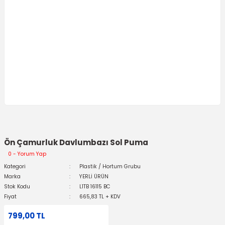
Ön Çamurluk Davlumbazı Sol Puma
0 - Yorum Yap
Kategori
Plastik / Hortum Grubu
Marka
YERLİ ÜRÜN
Stok Kodu
L1TB 16115 BC
Fiyat
665,83 TL + KDV
799,00 TL