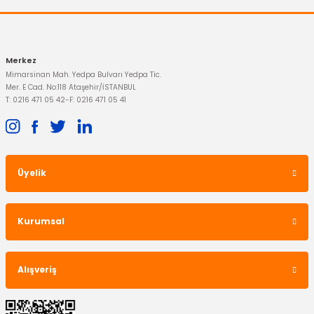
Gönder
Merkez
Mimarsinan Mah. Yedpa Bulvarı Yedpa Tic.
Mer. E Cad. No:118 Ataşehir/İSTANBUL
T: 0216 471 05 42
-
F: 0216 471 05 41
Üyelik
Kurumsal
Alışveriş