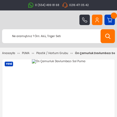
0 (554) 499 81 68
0216 471 05 42
Anasayfa
PUMA
Plastik / Hortum Grubu
Ön Çamurluk Davlumbazı Sol
YENİ