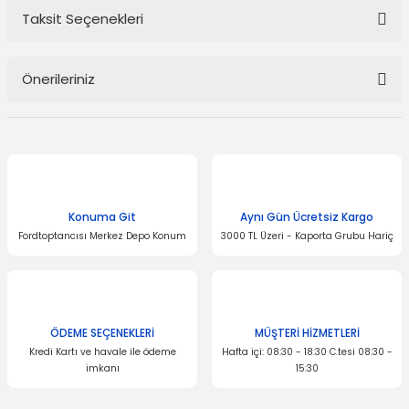
Taksit Seçenekleri
Bu ürüne ilk yorumu siz yapın!
Önerileriniz
Yorum Yaz
Bu ürünün fiyat bilgisi, resim, ürün açıklamalarında ve diğer
konularda yetersiz gördüğünüz noktaları öneri formunu kullanarak
tarafımıza iletebilirsiniz.
Görüş ve önerileriniz için teşekkür ederiz.
Konuma Git
Aynı Gün Ücretsiz Kargo
Ürün resmi kalitesiz, bozuk veya görüntülenemiyor.
Fordtoptancısı Merkez Depo Konum
3000 TL Üzeri - Kaporta Grubu Hariç
Ürün açıklamasında eksik bilgiler bulunuyor.
Ürün bilgilerinde hatalar bulunuyor.
Ürün fiyatı diğer sitelerden daha pahalı.
Bu ürüne benzer farklı alternatifler olmalı.
ÖDEME SEÇENEKLERİ
MÜŞTERİ HİZMETLERİ
Kredi Kartı ve havale ile ödeme
Hafta içi: 08:30 - 18:30 C.tesi 08:30 -
imkanı
15:30