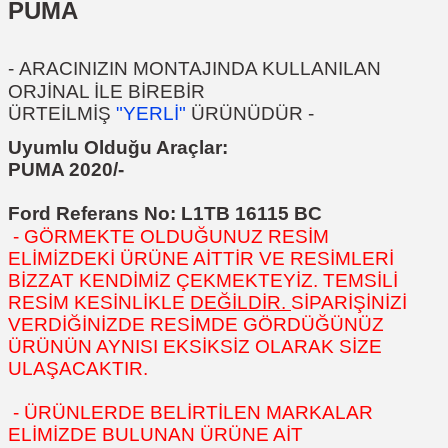
PUMA
-
ARACINIZIN MONTAJINDA KULLANILAN
ORJİNAL İLE BİREBİR
ÜRTEİLMİŞ
"YERLİ"
ÜRÜNÜDÜR
-
Uyumlu Olduğu Araçlar:
PUMA 2020/-
Ford Referans No:
L1TB 16115 BC
- GÖRMEKTE OLDUĞUNUZ RESİM
ELİMİZDEKİ ÜRÜNE AİTTİR VE RESİMLERİ
BİZZAT KENDİMİZ ÇEKMEKTEYİZ. TEMSİLİ
RESİM KESİNLİKLE
DEĞİLDİR.
SİPARİŞİNİZİ
VERDİĞİNİZDE RESİMDE GÖRDÜĞÜNÜZ
ÜRÜNÜN AYNISI EKSİKSİZ OLARAK SİZE
ULAŞACAKTIR.
- ÜRÜNLERDE BELİRTİLEN MARKALAR
ELİMİZDE BULUNAN ÜRÜNE AİT