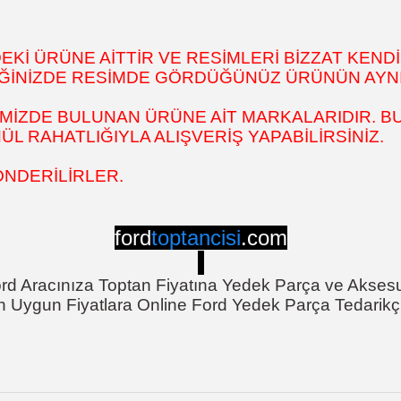
İ ÜRÜNE AİTTİR VE RESİMLERİ BİZZAT KENDİ
DİĞİNİZDE RESİMDE GÖRDÜĞÜNÜZ ÜRÜNÜN AYNI
MİZDE BULUNAN ÜRÜNE AİT MARKALARIDIR. BU
 RAHATLIĞIYLA ALIŞVERİŞ YAPABİLİRSİNİZ.
ÖNDERİLİRLER.
ford
toptancisi
.com
rd Aracınıza Toptan Fiyatına Yedek Parça ve Akses
n Uygun Fiyatlara Online Ford Yedek Parça Tedarikçi