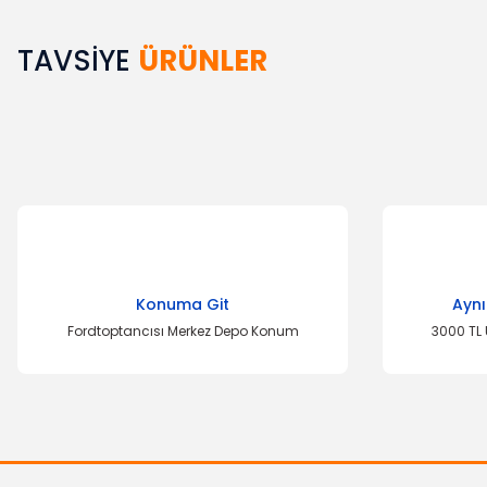
TAVSİYE
ÜRÜNLER
Bu ürünün fiyat bilgisi, resim, ürün açıklamalarında ve diğer k
Görüş ve önerileriniz için teşekkür ederiz.
Ürün resmi kalitesiz, bozuk veya görüntülenemiyor.
Ürün açıklamasında eksik bilgiler bulunuyor.
Ürün bilgilerinde hatalar bulunuyor.
Ürün fiyatı diğer sitelerden daha pahalı.
Bu ürüne benzer farklı alternatifler olmalı.
Konuma Git
Aynı
Fordtoptancısı Merkez Depo Konum
3000 TL 
YERLİ ÜRÜN
Ön Fren Balatası Transit 12
OT