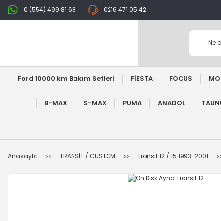
0 (554) 499 81 68
0216 471 05 42
Ford 10000 km Bakım Setleri
FİESTA
FOCUS
MO
B-MAX
S-MAX
PUMA
ANADOL
TAUNU
Anasayfa
TRANSİT / CUSTOM
Transit 12 / 15 1993-2001