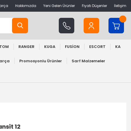
Parça
Hakkımızda
Yeni Gelen Ürünler
Fiyatı Düşenler
İletişim
STOM
RANGER
KUGA
FUSİON
ESCORT
KA
Parça
Promosyonlu Ürünler
Sarf Malzemeler
nsit 12