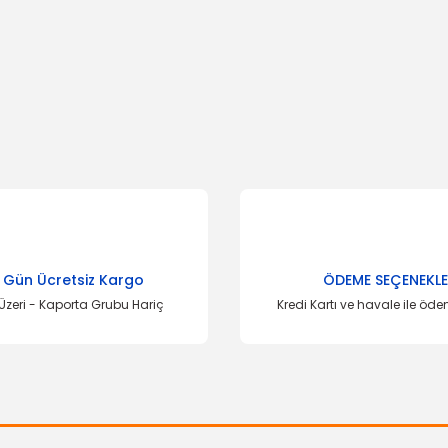
onularda yetersiz gördüğünüz noktaları öneri formunu kullanarak tarafımı
Bu ürüne ilk yorumu siz yapın!
Yorum Yaz
 Gün Ücretsiz Kargo
ÖDEME SEÇENEKLE
Üzeri - Kaporta Grubu Hariç
Kredi Kartı ve havale ile öd
Gönder
OSAN