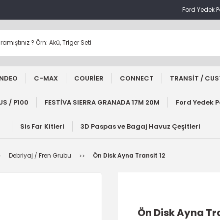
Ford Yedek 
NDEO
C-MAX
COURİER
CONNECT
TRANSİT / CU
S / P100
FESTİVA SIERRA GRANADA 17M 20M
Ford Yedek 
Sis Far Kitleri
3D Paspas ve Bagaj Havuz Çeşitleri
Debriyaj / Fren Grubu
Ön Disk Ayna Transit 12
Ön Disk Ayna Tra