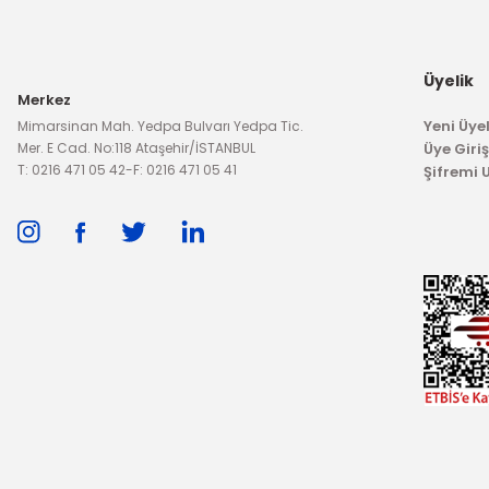
Arka Fren Balatası
850,60 TL
Üyelik
Merkez
2.811
Yeni Üyel
Mimarsinan Mah. Yedpa Bulvarı Yedpa Tic.
Mer. E Cad. No:118 Ataşehir/İSTANBUL
Üye Giriş
T: 0216 471 05 42
-
F: 0216 471 05 41
Şifremi