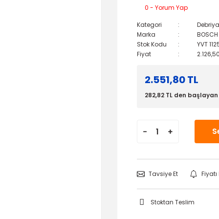
0 - Yorum Yap
Kategori
Debriya
Marka
BOSCH
Stok Kodu
YVT 112
Fiyat
2.126,5
2.551,80 TL
282,82 TL den başlayan t
S
Tavsiye Et
Fiyat
Stoktan Teslim