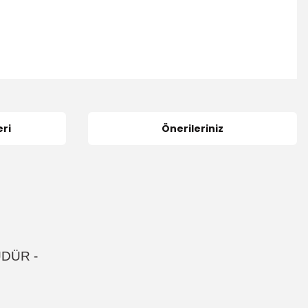
ri
Önerileriniz
ÜDÜR -