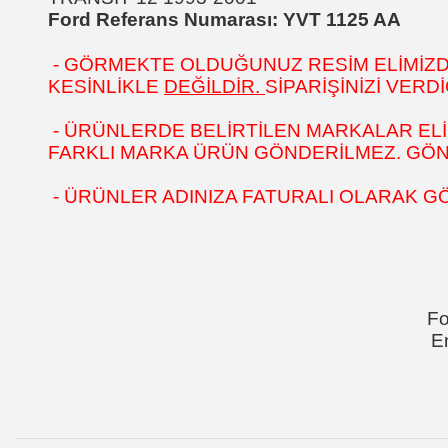
Ford Referans Numarası:
YVT 1125 AA
- GÖRMEKTE OLDUĞUNUZ RESİM ELİMİZDEK
KESİNLİKLE
DEĞİLDİR.
SİPARİŞİNİZİ VER
- ÜRÜNLERDE BELİRTİLEN MARKALAR ELİ
FARKLI MARKA ÜRÜN GÖNDERİLMEZ. GÖNÜL
- ÜRÜNLER ADINIZA FATURALI OLARAK G
Fo
E