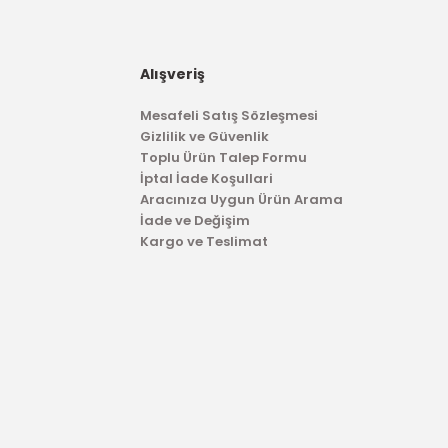
rı Sol
Alışveriş
Mesafeli Satış Sözleşmesi
Gizlilik ve Güvenlik
Toplu Ürün Talep Formu
İptal İade Koşullari
Aracınıza Uygun Ürün Arama
İade ve Değişim
Kargo ve Teslimat
TÜKENDİ
OTOSAN
Rot Başı Transit 12 15