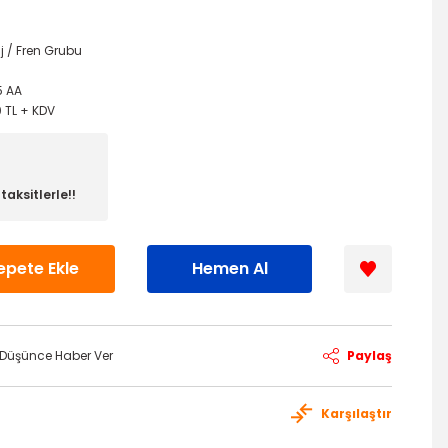
j / Fren Grubu
5 AA
0 TL + KDV
aksitlerle!!
epete Ekle
Hemen Al
ı Düşünce Haber Ver
Paylaş
Karşılaştır