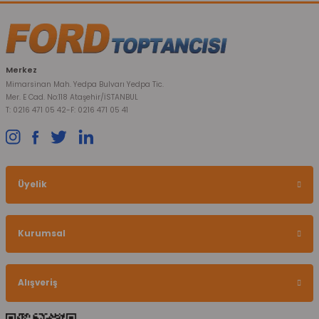
Merkez
Mimarsinan Mah. Yedpa Bulvarı Yedpa Tic.
Mer. E Cad. No:118 Ataşehir/İSTANBUL
T: 0216 471 05 42
-
F: 0216 471 05 41
Üyelik
Kurumsal
Alışveriş