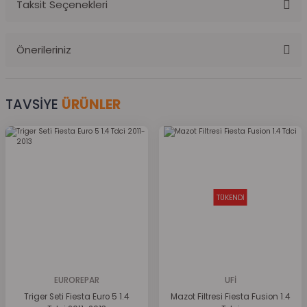
Taksit Seçenekleri
Bu ürüne ilk yorumu siz yapın!
Önerileriniz
Yorum Yaz
Bu ürünün fiyat bilgisi, resim, ürün açıklamalarında ve diğer
konularda yetersiz gördüğünüz noktaları öneri formunu kullanarak
TAVSİYE
ÜRÜNLER
tarafımıza iletebilirsiniz.
Görüş ve önerileriniz için teşekkür ederiz.
Ürün resmi kalitesiz, bozuk veya görüntülenemiyor.
Ürün açıklamasında eksik bilgiler bulunuyor.
TÜKENDİ
Ürün bilgilerinde hatalar bulunuyor.
Ürün fiyatı diğer sitelerden daha pahalı.
Bu ürüne benzer farklı alternatifler olmalı.
EUROREPAR
UFİ
Triger Seti Fiesta Euro 5 1.4
Mazot Filtresi Fiesta Fusion 1.4