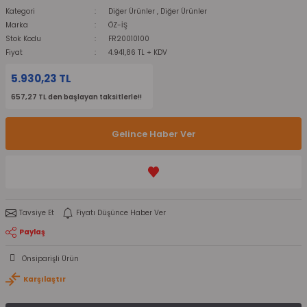
Kategori
Diğer Ürünler
,
Diğer Ürünler
Marka
ÖZ-İŞ
Stok Kodu
FR20010100
Fiyat
4.941,86 TL + KDV
5.930,23 TL
657,27 TL den başlayan taksitlerle!!
Gelince Haber Ver
Tavsiye Et
Fiyatı Düşünce Haber Ver
Paylaş
Önsiparişli Ürün
Karşılaştır