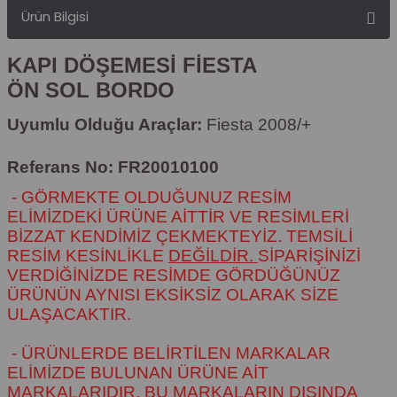
Ürün Bilgisi
KAPI DÖŞEMESİ FİESTA
ÖN SOL BORDO
Uyumlu Olduğu Araçlar:
Fiesta 2008/+
Referans No: FR20010100
- GÖRMEKTE OLDUĞUNUZ RESİM
ELİMİZDEKİ ÜRÜNE AİTTİR VE RESİMLERİ
BİZZAT KENDİMİZ ÇEKMEKTEYİZ. TEMSİLİ
RESİM KESİNLİKLE
DEĞİLDİR.
SİPARİŞİNİZİ
VERDİĞİNİZDE RESİMDE GÖRDÜĞÜNÜZ
ÜRÜNÜN AYNISI EKSİKSİZ OLARAK SİZE
ULAŞACAKTIR.
- ÜRÜNLERDE BELİRTİLEN MARKALAR
ELİMİZDE BULUNAN ÜRÜNE AİT
MARKALARIDIR. BU MARKALARIN DIŞINDA