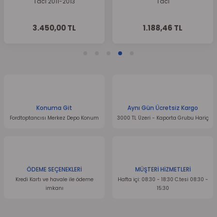
Tdci 2011-2013
Tdci
Gönder
3.450,00 TL
1.188,46 TL
Konuma Git
Aynı Gün Ücretsiz Kargo
Fordtoptancısı Merkez Depo Konum
3000 TL Üzeri - Kaporta Grubu Hariç
ÖDEME SEÇENEKLERİ
MÜŞTERİ HİZMETLERİ
Kredi Kartı ve havale ile ödeme
Hafta içi: 08:30 - 18:30 C.tesi 08:30 -
imkanı
15:30