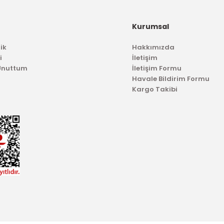
İTHAL ÜRÜN
Ark
Kurumsal
Arka Tampon Bağlantı Braketi Focus HB Sağ
ik
Hakkımızda
i
İletişim
562,52 TL
 Unuttum
İletişim Formu
Havale Bildirim Formu
Kargo Takibi
TÜKENDİ