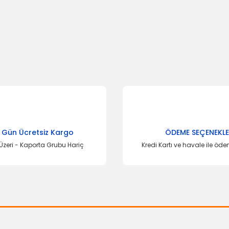
onularda yetersiz gördüğünüz noktaları öneri formunu kullanarak tarafımı
Bu ürüne ilk yorumu siz yapın!
Yorum Yaz
 Gün Ücretsiz Kargo
ÖDEME SEÇENEKLE
Üzeri - Kaporta Grubu Hariç
Kredi Kartı ve havale ile öd
Gönder