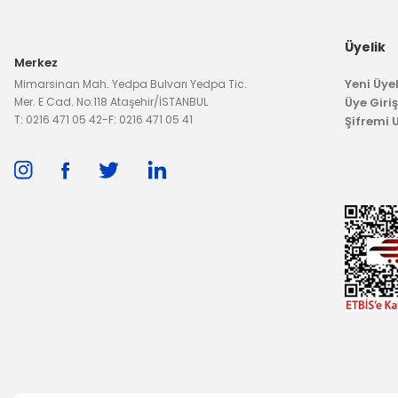
Üyelik
OTOSAN
Merkez
Arka Tampon Bağlantı Braketi Focus Sedan Sağ
Yeni Üyel
Mimarsinan Mah. Yedpa Bulvarı Yedpa Tic.
Mer. E Cad. No:118 Ataşehir/İSTANBUL
Üye Giriş
T: 0216 471 05 42
-
F: 0216 471 05 41
Şifremi
1.988,29 TL