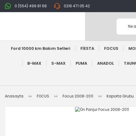
0 (554) 499 81 68
0216 471 05 42
Ford 10000 km Bakım Setleri
FİESTA
FOCUS
MO
B-MAX
S-MAX
PUMA
ANADOL
TAUNU
Anasayfa
FOCUS
Focus 2008-2011
Kaporta Grubu