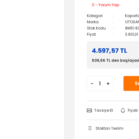
0 - Yorum Yap
Kategori
Kaport
Marka
OTOSA
Stok Kodu
8M51 8
Fiyat
3.831,31
4.597,57 TL
509,56 TL den başlayan 
S
Tavsiye Et
Fiyat
Stoktan Teslim