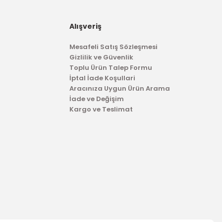
İTHAL ÜRÜN
a Tampon Bağlantı Braketi Focus HB Sol
Alışveriş
Mesafeli Satış Sözleşmesi
Gizlilik ve Güvenlik
562,52 TL
Toplu Ürün Talep Formu
İptal İade Koşullari
Aracınıza Uygun Ürün Arama
İade ve Değişim
Kargo ve Teslimat
TÜKENDİ