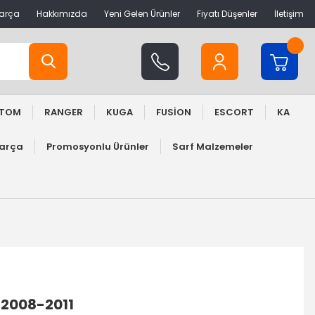
Parça
Hakkımızda
Yeni Gelen Ürünler
Fiyatı Düşenler
İletişim
STOM
RANGER
KUGA
FUSİON
ESCORT
KA
Parça
Promosyonlu Ürünler
Sarf Malzemeler
 2008-2011