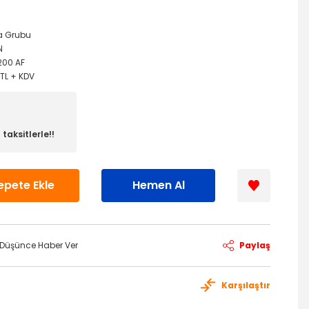
a Grubu
N
200 AF
 TL + KDV
taksitlerle!!
epete Ekle
Hemen Al
ı Düşünce Haber Ver
Paylaş
Karşılaştır