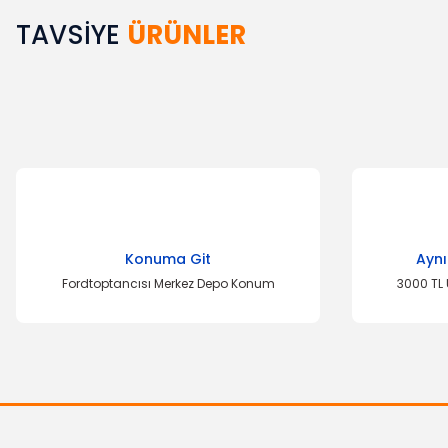
TAVSİYE
ÜRÜNLER
Bu ürünün fiyat bilgisi, resim, ürün açıklamalarında ve diğer k
Görüş ve önerileriniz için teşekkür ederiz.
Ürün resmi kalitesiz, bozuk veya görüntülenemiyor.
Ürün açıklamasında eksik bilgiler bulunuyor.
Ürün bilgilerinde hatalar bulunuyor.
Ürün fiyatı diğer sitelerden daha pahalı.
Bu ürüne benzer farklı alternatifler olmalı.
Konuma Git
Aynı
Fordtoptancısı Merkez Depo Konum
3000 TL 