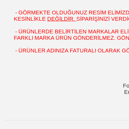
- GÖRMEKTE OLDUĞUNUZ RESİM ELİMİZDEK
KESİNLİKLE
DEĞİLDİR.
SİPARİŞİNİZİ VER
- ÜRÜNLERDE BELİRTİLEN MARKALAR ELİ
FARKLI MARKA ÜRÜN GÖNDERİLMEZ. GÖNÜL
- ÜRÜNLER ADINIZA FATURALI OLARAK G
Fo
E