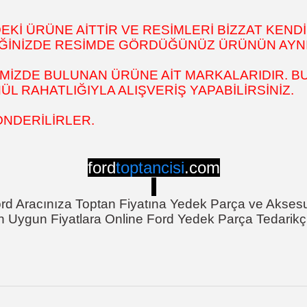
İ ÜRÜNE AİTTİR VE RESİMLERİ BİZZAT KENDİ
DİĞİNİZDE RESİMDE GÖRDÜĞÜNÜZ ÜRÜNÜN AYNI
MİZDE BULUNAN ÜRÜNE AİT MARKALARIDIR. BU
 RAHATLIĞIYLA ALIŞVERİŞ YAPABİLİRSİNİZ.
ÖNDERİLİRLER.
ford
toptancisi
.com
rd Aracınıza Toptan Fiyatına Yedek Parça ve Akses
n Uygun Fiyatlara Online Ford Yedek Parça Tedarikçi