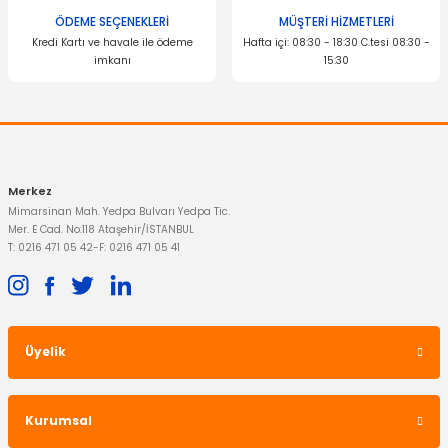
ÖDEME SEÇENEKLERİ
MÜŞTERİ HİZMETLERİ
Kredi Kartı ve havale ile ödeme
Hafta içi: 08:30 - 18:30 C.tesi 08:30 -
imkanı
15:30
Gönder
OTOSAN
Ateşleme Bujisi Fiesta Focus 4 Adet ST Buji
4.175,72 TL
Merkez
Mimarsinan Mah. Yedpa Bulvarı Yedpa Tic.
Mer. E Cad. No:118 Ataşehir/İSTANBUL
T: 0216 471 05 42
-
F: 0216 471 05 41
Üyelik
Kurumsal