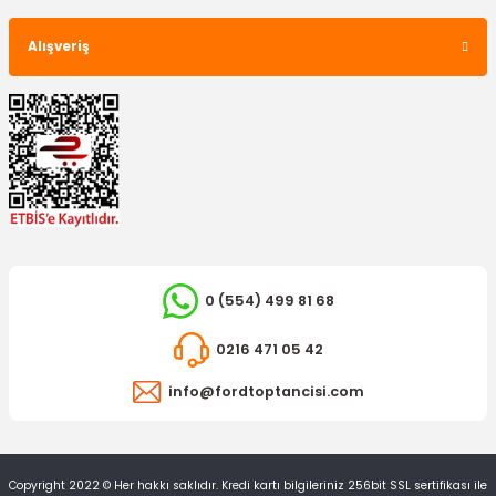
Alışveriş
İTHAL ÜRÜN
Arka Tampon Bağlantı Braketi Focus HB Sağ
265,24 TL
0 (554) 499 81 68
0216 471 05 42
info@fordtoptancisi.com
Copyright 2022 © Her hakkı saklıdır. Kredi kartı bilgileriniz 256bit SSL sertifikası ile