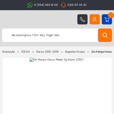
0 (554) 499 81 68
0216 471 05 42
Anasayfa
FOCUS
Focus 2015-2018
Kaporta Grubu
Ön Panjur Focus