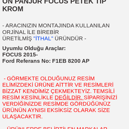
ÖN PANJUR FOCUS PETEK TİP
KROM
-
ARACINIZIN MONTAJINDA KULLANILAN
ORJİNAL İLE BİREBİR
ÜRETİLMİŞ
"İTHAL"
ÜRÜNDÜR
-
Uyumlu Olduğu Araçlar:
FOCUS 2015-
Ford Referans No:
F1EB 8200 AP
- GÖRMEKTE OLDUĞUNUZ RESİM
ELİMİZDEKİ ÜRÜNE AİTTİR VE RESİMLERİ
BİZZAT KENDİMİZ ÇEKMEKTEYİZ. TEMSİLİ
RESİM KESİNLİKLE
DEĞİLDİR.
SİPARİŞİNİZİ
VERDİĞİNİZDE RESİMDE GÖRDÜĞÜNÜZ
ÜRÜNÜN AYNISI EKSİKSİZ OLARAK SİZE
ULAŞACAKTIR.