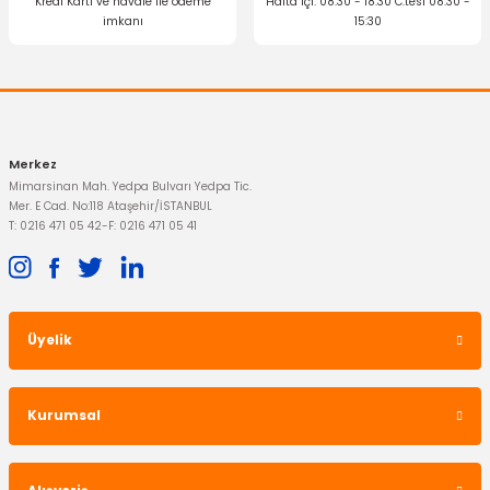
Kredi Kartı ve havale ile ödeme
Hafta içi: 08:30 - 18:30 C.tesi 08:30 -
imkanı
15:30
Gönder
İTHAL ÜRÜN
Debriyaj Rulmanı Bilyası Ranger 2006-2012
523,95 TL
Merkez
Mimarsinan Mah. Yedpa Bulvarı Yedpa Tic.
Mer. E Cad. No:118 Ataşehir/İSTANBUL
T: 0216 471 05 42
-
F: 0216 471 05 41
Üyelik
İTHAL ÜRÜN
Rotil Ranger Alt 4X4
İTHAL ÜRÜN
Kurumsal
Rot Başı Ranger Dış 4X4
399,00 TL