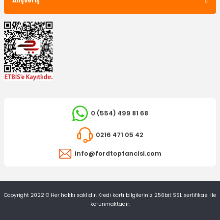
Alışveriş
300,00 TL
0 (554) 499 81 68
İTHAL ÜRÜN
Rot Başı Ranger Dış 4X4
0216 471 05 42
info@fordtoptancisi.com
397,66 TL
Copyright 2022 © Her hakkı saklıdır. Kredi kartı bilgileriniz 256bit SSL sertifikası ile
korunmaktadır.