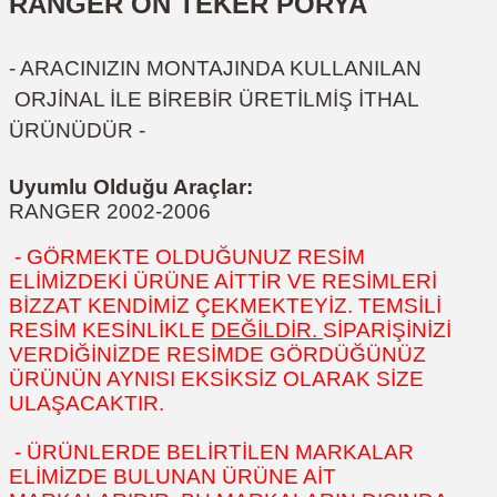
RANGER ÖN TEKER PORYA
- ARACINIZIN MONTAJINDA KULLANILAN
ORJİNAL İLE BİREBİR ÜRETİLMİŞ İTHAL
ÜRÜNÜDÜR -
Uyumlu Olduğu Araçlar:
RANGER 2002-2006
- GÖRMEKTE OLDUĞUNUZ RESİM
ELİMİZDEKİ ÜRÜNE AİTTİR VE RESİMLERİ
BİZZAT KENDİMİZ ÇEKMEKTEYİZ. TEMSİLİ
RESİM KESİNLİKLE
DEĞİLDİR.
SİPARİŞİNİZİ
VERDİĞİNİZDE RESİMDE GÖRDÜĞÜNÜZ
ÜRÜNÜN AYNISI EKSİKSİZ OLARAK SİZE
ULAŞACAKTIR.
- ÜRÜNLERDE BELİRTİLEN MARKALAR
ELİMİZDE BULUNAN ÜRÜNE AİT