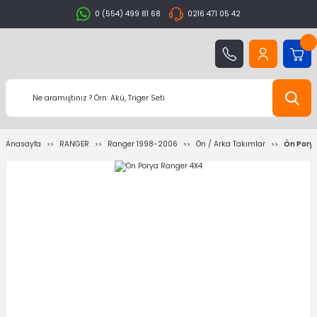
0 (554) 499 81 68
0216 471 05 42
Anasayfa
RANGER
Ranger 1998-2006
Ön / Arka Takımlar
Ön Pory