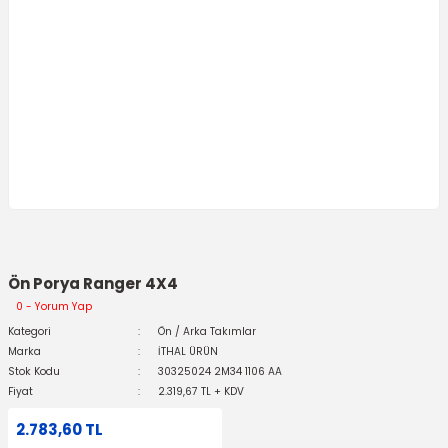
Ön Porya Ranger 4X4
0 - Yorum Yap
Kategori
Ön / Arka Takımlar
Marka
İTHAL ÜRÜN
Stok Kodu
30325024 2M34 1106 AA
Fiyat
2.319,67 TL + KDV
2.783,60 TL