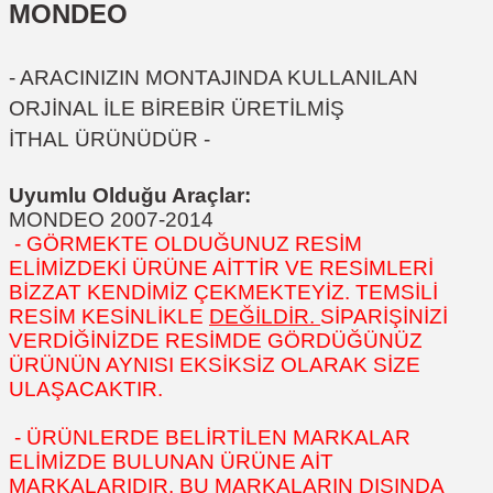
MONDEO
- ARACINIZIN MONTAJINDA KULLANILAN
ORJİNAL İLE BİREBİR ÜRETİLMİŞ
İTHAL ÜRÜNÜDÜR -
Uyumlu Olduğu Araçlar:
MONDEO 2007-2014
- GÖRMEKTE OLDUĞUNUZ RESİM
ELİMİZDEKİ ÜRÜNE AİTTİR VE RESİMLERİ
BİZZAT KENDİMİZ ÇEKMEKTEYİZ. TEMSİLİ
RESİM KESİNLİKLE
DEĞİLDİR.
SİPARİŞİNİZİ
VERDİĞİNİZDE RESİMDE GÖRDÜĞÜNÜZ
ÜRÜNÜN AYNISI EKSİKSİZ OLARAK SİZE
ULAŞACAKTIR.
- ÜRÜNLERDE BELİRTİLEN MARKALAR
ELİMİZDE BULUNAN ÜRÜNE AİT
MARKALARIDIR. BU MARKALARIN DIŞINDA