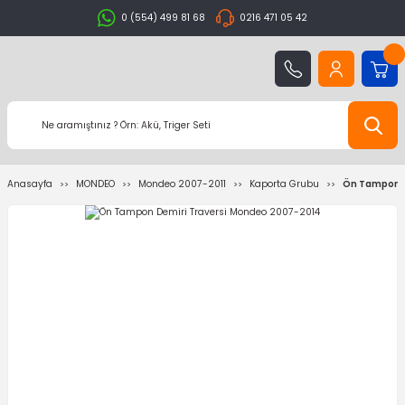
0 (554) 499 81 68
0216 471 05 42
Anasayfa
MONDEO
Mondeo 2007-2011
Kaporta Grubu
Ön Tampon D