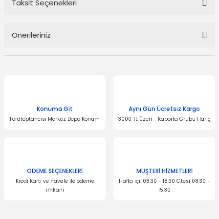
Taksit Seçenekleri
Bu ürüne ilk yorumu siz yapın!
Önerileriniz
Yorum Yaz
Bu ürünün fiyat bilgisi, resim, ürün açıklamalarında ve diğer
konularda yetersiz gördüğünüz noktaları öneri formunu kullanarak
tarafımıza iletebilirsiniz.
Görüş ve önerileriniz için teşekkür ederiz.
Konuma Git
Aynı Gün Ücretsiz Kargo
Ürün resmi kalitesiz, bozuk veya görüntülenemiyor.
Fordtoptancısı Merkez Depo Konum
3000 TL Üzeri - Kaporta Grubu Hariç
Ürün açıklamasında eksik bilgiler bulunuyor.
Ürün bilgilerinde hatalar bulunuyor.
Ürün fiyatı diğer sitelerden daha pahalı.
Bu ürüne benzer farklı alternatifler olmalı.
ÖDEME SEÇENEKLERİ
MÜŞTERİ HİZMETLERİ
Kredi Kartı ve havale ile ödeme
Hafta içi: 08:30 - 18:30 C.tesi 08:30 -
imkanı
15:30