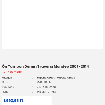
Ön Tampon Demiri Traversi Mondeo 2007-2014
0 - Yorum Yap
Kategori
Kaporta Grubu
,
Kaporta Grubu
Marka
İTHAL ÜRÜN
Stok Kodu
7S71 A10922 AG
Fiyat
1.661,63 TL + KDV
1.993,95 TL