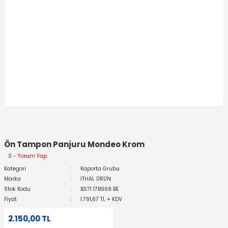
Ön Tampon Panjuru Mondeo Krom
0 - Yorum Yap
Kategori
Kaporta Grubu
Marka
İTHAL ÜRÜN
Stok Kodu
BS71 17B968 BE
Fiyat
1.791,67 TL + KDV
2.150,00 TL