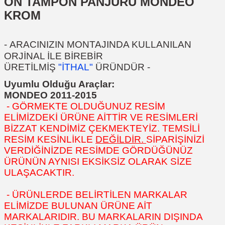
ÖN TAMPON PANJURU MONDEO
KROM
-
ARACINIZIN MONTAJINDA KULLANILAN
ORJİNAL İLE BİREBİR
ÜRETİLMİŞ
"İTHAL"
ÜRÜNDÜR
-
Uyumlu Olduğu Araçlar:
MONDEO 2011-2015
- GÖRMEKTE OLDUĞUNUZ RESİM
ELİMİZDEKİ ÜRÜNE AİTTİR VE RESİMLERİ
BİZZAT KENDİMİZ ÇEKMEKTEYİZ. TEMSİLİ
RESİM KESİNLİKLE
DEĞİLDİR.
SİPARİŞİNİZİ
VERDİĞİNİZDE RESİMDE GÖRDÜĞÜNÜZ
ÜRÜNÜN AYNISI EKSİKSİZ OLARAK SİZE
ULAŞACAKTIR.
- ÜRÜNLERDE BELİRTİLEN MARKALAR
ELİMİZDE BULUNAN ÜRÜNE AİT
MARKALARIDIR. BU MARKALARIN DIŞINDA