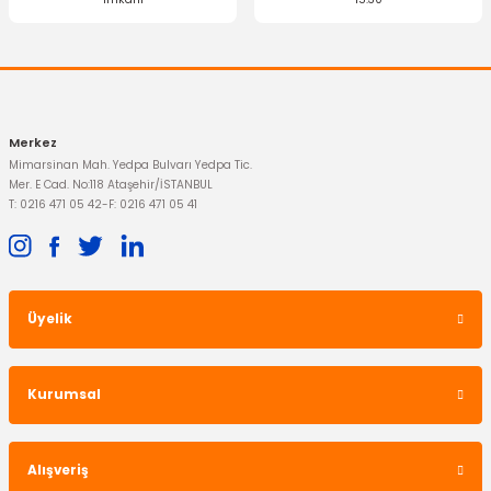
İTHAL ÜRÜN
Gönder
Ön Tampon Bağlantı Braketi Mondeo Sol
252,91 TL
Merkez
Mimarsinan Mah. Yedpa Bulvarı Yedpa Tic.
Mer. E Cad. No:118 Ataşehir/İSTANBUL
T: 0216 471 05 42
-
F: 0216 471 05 41
Üyelik
Kurumsal
Alışveriş
İTHAL ÜRÜN