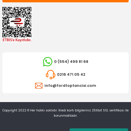
Ön Tampon Bağlantı Braketi Mondeo Sağ
265,24 TL
0 (554) 499 81 68
0216 471 05 42
info@fordtoptancisi.com
Copyright 2022 © Her hakkı saklıdır. Kredi kartı bilgileriniz 256bit SSL sertifikası ile
korunmaktadır.
İTHAL ÜRÜN
Ön Tampon Bağlantı Braketi Mondeo Sol