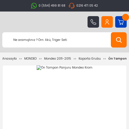
0 (554) 499 81 68
0216 471 05 42
Anasayfa
MONDEO
Mondeo 2011-2015
Kaporta Grubu
Ön Tampon P