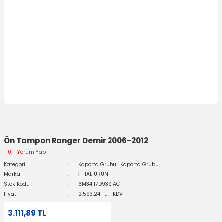
Ön Tampon Ranger Demir 2006-2012
0 - Yorum Yap
Kategori
Kaporta Grubu
,
Kaporta Grubu
Marka
İTHAL ÜRÜN
Stok Kodu
6M34 17D939 AC
Fiyat
2.593,24 TL + KDV
3.111,89 TL