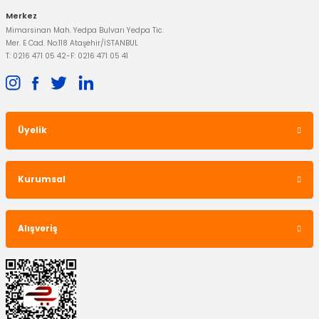
Merkez
Mimarsinan Mah. Yedpa Bulvarı Yedpa Tic.
Mer. E Cad. No:118 Ataşehir/İSTANBUL
T: 0216 471 05 42
-
F: 0216 471 05 41
Üyelik
Kurumsal
Alışveriş