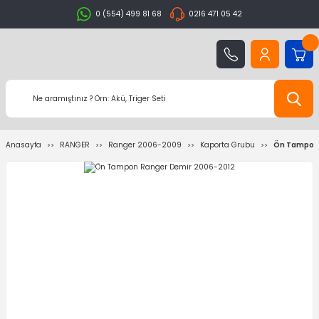
0 (554) 499 81 68
0216 471 05 42
Anasayfa
RANGER
Ranger 2006-2009
Kaporta Grubu
Ön Tampon 