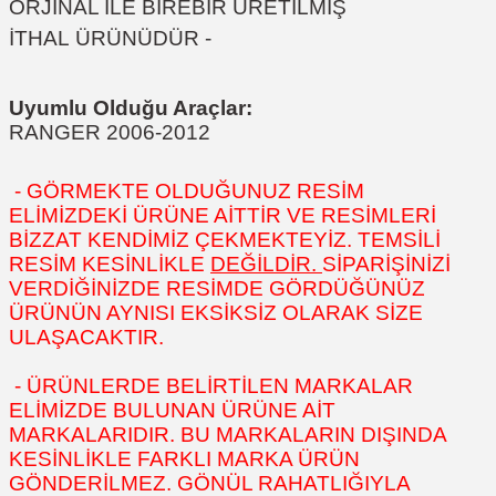
ORJİNAL İLE BİREBİR ÜRETİLMİŞ
İTHAL ÜRÜNÜDÜR -
Uyumlu Olduğu Araçlar:
RANGER 2006-2012
- GÖRMEKTE OLDUĞUNUZ RESİM
ELİMİZDEKİ ÜRÜNE AİTTİR VE RESİMLERİ
BİZZAT KENDİMİZ ÇEKMEKTEYİZ. TEMSİLİ
RESİM KESİNLİKLE
DEĞİLDİR.
SİPARİŞİNİZİ
VERDİĞİNİZDE RESİMDE GÖRDÜĞÜNÜZ
ÜRÜNÜN AYNISI EKSİKSİZ OLARAK SİZE
ULAŞACAKTIR.
- ÜRÜNLERDE BELİRTİLEN MARKALAR
ELİMİZDE BULUNAN ÜRÜNE AİT
MARKALARIDIR. BU MARKALARIN DIŞINDA
KESİNLİKLE FARKLI MARKA ÜRÜN
GÖNDERİLMEZ. GÖNÜL RAHATLIĞIYLA