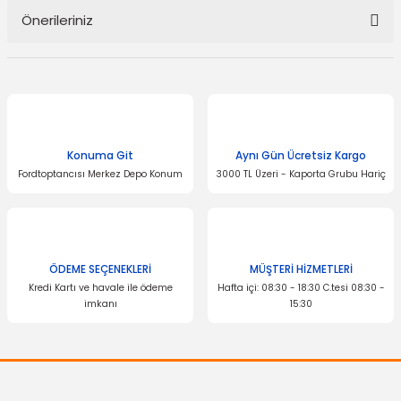
Önerileriniz
Yorum Yaz
Bu ürünün fiyat bilgisi, resim, ürün açıklamalarında ve diğer
konularda yetersiz gördüğünüz noktaları öneri formunu kullanarak
tarafımıza iletebilirsiniz.
Görüş ve önerileriniz için teşekkür ederiz.
Konuma Git
Aynı Gün Ücretsiz Kargo
Ürün resmi kalitesiz, bozuk veya görüntülenemiyor.
Fordtoptancısı Merkez Depo Konum
3000 TL Üzeri - Kaporta Grubu Hariç
Ürün açıklamasında eksik bilgiler bulunuyor.
Ürün bilgilerinde hatalar bulunuyor.
Ürün fiyatı diğer sitelerden daha pahalı.
Bu ürüne benzer farklı alternatifler olmalı.
ÖDEME SEÇENEKLERİ
MÜŞTERİ HİZMETLERİ
Kredi Kartı ve havale ile ödeme
Hafta içi: 08:30 - 18:30 C.tesi 08:30 -
imkanı
15:30
Gönder