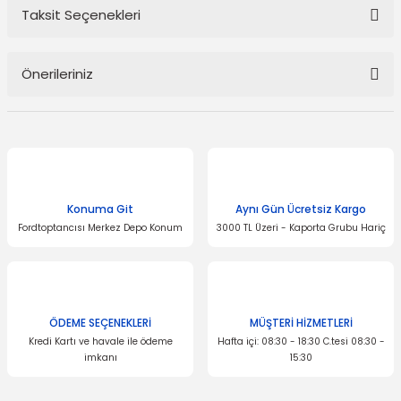
Taksit Seçenekleri
Bu ürüne ilk yorumu siz yapın!
Önerileriniz
Yorum Yaz
Bu ürünün fiyat bilgisi, resim, ürün açıklamalarında ve diğer
konularda yetersiz gördüğünüz noktaları öneri formunu kullanarak
tarafımıza iletebilirsiniz.
Görüş ve önerileriniz için teşekkür ederiz.
Konuma Git
Aynı Gün Ücretsiz Kargo
Ürün resmi kalitesiz, bozuk veya görüntülenemiyor.
Fordtoptancısı Merkez Depo Konum
3000 TL Üzeri - Kaporta Grubu Hariç
Ürün açıklamasında eksik bilgiler bulunuyor.
Ürün bilgilerinde hatalar bulunuyor.
Ürün fiyatı diğer sitelerden daha pahalı.
Bu ürüne benzer farklı alternatifler olmalı.
ÖDEME SEÇENEKLERİ
MÜŞTERİ HİZMETLERİ
Kredi Kartı ve havale ile ödeme
Hafta içi: 08:30 - 18:30 C.tesi 08:30 -
imkanı
15:30