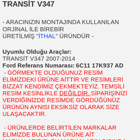
TRANSİT V347
-
ARACINIZIN MONTAJINDA KULLANILAN
ORJİNAL İLE BİREBİR
ÜRETİLMİŞ
"İTHAL"
ÜRÜNDÜR
-
Uyumlu Olduğu Araçlar:
TRANSİT V347 2007-2014
Ford Referans Numarası:
6C11 17K937 AD
- GÖRMEKTE OLDUĞUNUZ RESİM
ELİMİZDEKİ ÜRÜNE AİTTİR VE RESİMLERİ
BİZZAT KENDİMİZ ÇEKMEKTEYİZ. TEMSİLİ
RESİM KESİNLİKLE
DEĞİLDİR.
SİPARİŞİNİZİ
VERDİĞİNİZDE RESİMDE GÖRDÜĞÜNÜZ
ÜRÜNÜN AYNISI EKSİKSİZ OLARAK SİZE
ULAŞACAKTIR.
- ÜRÜNLERDE BELİRTİLEN MARKALAR
ELİMİZDE BULUNAN ÜRÜNE AİT