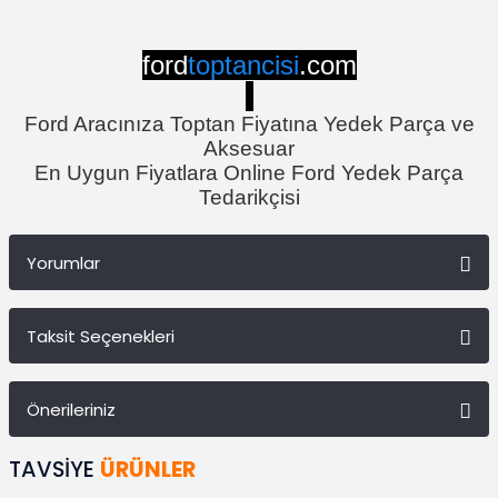
ford
toptancisi
.com
Ford Aracınıza Toptan Fiyatına Yedek Parça ve
Aksesuar
En Uygun Fiyatlara Online Ford Yedek Parça
Tedarikçisi
Yorumlar
Taksit Seçenekleri
Bu ürüne ilk yorumu siz yapın!
Önerileriniz
Yorum Yaz
Bu ürünün fiyat bilgisi, resim, ürün açıklamalarında ve diğer
TAVSİYE
ÜRÜNLER
konularda yetersiz gördüğünüz noktaları öneri formunu kullanarak