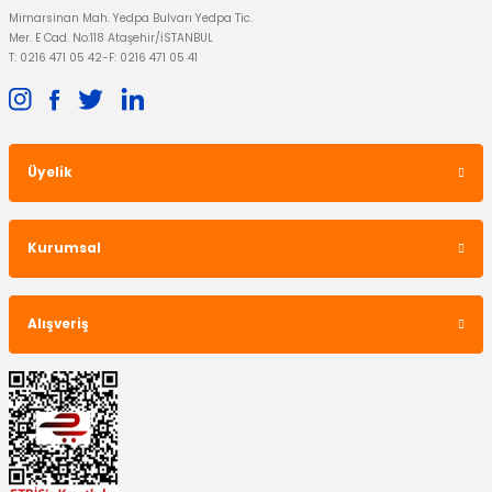
Mimarsinan Mah. Yedpa Bulvarı Yedpa Tic.
Mer. E Cad. No:118 Ataşehir/İSTANBUL
1.966,42 TL
T: 0216 471 05 42
-
F: 0216 471 05 41
Üyelik
Kurumsal
Alışveriş