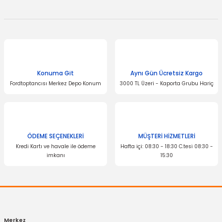
tarafımıza iletebilirsiniz.
Görüş ve önerileriniz için teşekkür ederiz.
Ürün resmi kalitesiz, bozuk veya görüntülenemiyor.
Ürün açıklamasında eksik bilgiler bulunuyor.
Ürün bilgilerinde hatalar bulunuyor.
Konuma Git
Aynı Gün Ücretsiz Kargo
Ürün fiyatı diğer sitelerden daha pahalı.
Fordtoptancısı Merkez Depo Konum
3000 TL Üzeri - Kaporta Grubu Hariç
Bu ürüne benzer farklı alternatifler olmalı.
ÖDEME SEÇENEKLERİ
MÜŞTERİ HİZMETLERİ
Kredi Kartı ve havale ile ödeme
Hafta içi: 08:30 - 18:30 C.tesi 08:30 -
imkanı
15:30
Gönder
İTHAL ÜRÜN
3D Bagaj Havuzu Courier 2024/- Combi ÜCRETSİZ KARGO
Merkez